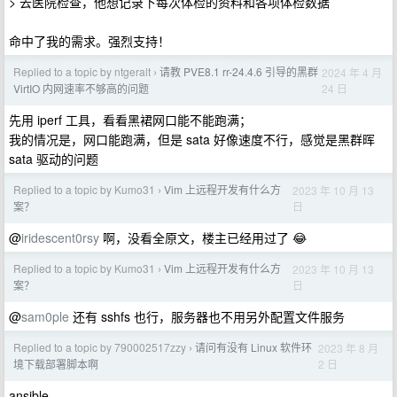
> 去医院检查，他想记录下每次体检的资料和各项体检数据
命中了我的需求。强烈支持！
Replied to a topic by ntgeralt
请教 PVE8.1 rr-24.4.6 引导的黑群
2024 年 4 月
›
24 日
VirtIO 内网速率不够高的问题
先用 iperf 工具，看看黑裙网口能不能跑满；
我的情况是，网口能跑满，但是 sata 好像速度不行，感觉是黑群晖
sata 驱动的问题
Replied to a topic by Kumo31
Vim 上远程开发有什么方
2023 年 10 月 13
›
日
案？
@
iridescent0rsy
啊，没看全原文，楼主已经用过了 😂
Replied to a topic by Kumo31
Vim 上远程开发有什么方
2023 年 10 月 13
›
日
案？
@
sam0ple
还有 sshfs 也行，服务器也不用另外配置文件服务
Replied to a topic by 790002517zzy
请问有没有 Linux 软件环
2023 年 8 月
›
2 日
境下载部署脚本啊
ansible