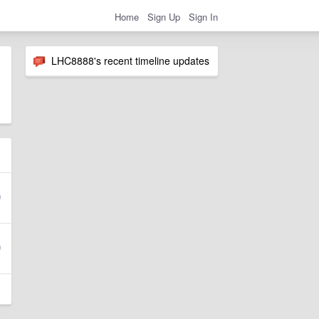
Home
Sign Up
Sign In
LHC8888's recent timeline updates