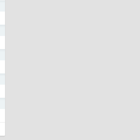
5
5
5
5
5