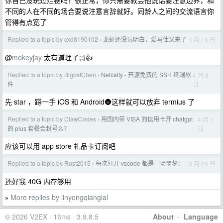
你自己没玩过烂梗吗？很正常，你只需要教会他说话要注意边界，和
不同的人在不同的场合要说注意言辞就好。同龄人之间的交流语言你
管得有点宽了
Replied to a topic by cxd8190102
龙虾还没玩明白，爱马仕又来了
4 月 14 日
›
@
mokeyjay
太有道理了哥👍
Replied to a topic by BigcatChen
Netcatty - 开源免费的 SSH 终端软
4 月 8
›
日
件
先 star ，蹲一手 iOS 和 Android🌚这样就可以放弃 termius 了
Replied to a topic by ClawCodes
用国内带 VISA 的信用卡开 chatgpt
4 月 1
›
日
的 plus 套餐会封号么？
应该可以用 app store 礼品卡订阅吧
Replied to a topic by Rust2015
每次打开 vscode 都是一场噩梦：
3 月 25 日
›
还好我 40G 内存够用
More replies by linyongqianglal
»
© 2026 V2EX · 16ms · 3.9.8.5
About
·
Language