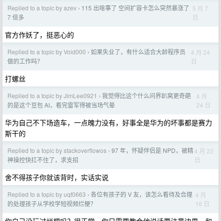
Replied to a topic by azev
115 出啥事了 空间扩容卡怎么突然暴涨了
5 月 7
›
日
7 倍多
官方作妖了，挺恶心的
Replied to a topic by Void000
如果失业了，有什么适合大龄程序员
4 月 24
›
日
做的工作吗？
打螺丝
Replied to a topic by JimLee0921
我觉得比这个什么问界趴窝更奇葩
4 月
›
24 日
的是这个豆包 AI，看完雷军得被当场气晕
华为自己不下场造车，一点魄力没有，好事全是华为的坏事都是赛力
斯干的
Replied to a topic by stackoverflowos
97 年，怀疑伴侣是 NPD，被精
4 月 22
›
日
神操控快扛不住了，求支招
舍不得孩子你就该背时，实话实说
Replied to a topic by uqf0663
各位有孩子的 V 友，该怎么看待及合理
4 月
›
16 日
的处理孩子从学校学短视频烂梗？