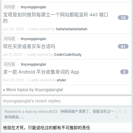
问与答
•
linyongqianglal
宝塔是如何做到每建立一个网站都能监听 443 端口
10
的
Jun 24, 2023 • Lastly replied by
hahahahahahahah
问与答
•
linyongqianglal
现在买房或者买车合适吗
91
Jun 5, 2023 • Lastly replied by
CodeCodeStudy
问与答
•
linyongqianglal
求一款 Android 平台收集单词的 App
2
Dec 23, 2021 • Lastly replied by
afuler
More topics by linyongqianglal
»
linyongqianglal's recent replies
Replied to a topic by shalou8023
钟薛高破产清算了，我都没吃过一
5 月 10
›
日
根钟薛高。。
他现在才死，只能说吃过的都有不可推卸的责任