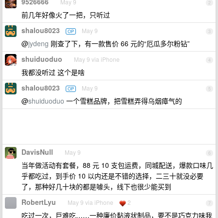
9526666
May 9
2
前几年好像火了一把，只听过
shalou8023
May 9
OP
3
@
jydeng
刚查了下，有一款售价 66 元的“厄瓜多尔粉钻”
shuiduoduo
May 9 via iPhone
4
我都没听过 这个是啥
shalou8023
May 9
OP
5
@
shuiduoduo
一个雪糕品牌，把雪糕弄得乌烟瘴气的
DavisNull
May 9
6
当年做活动有套餐，88 元 10 支包运费，同城配送，爆款口味几
乎都吃过，到手价 10 以内还是不错的选择，二三十就没必要
了，那种好几十块的都是噱头，线下也很少能买到
RobertLyu
May 9 via iPhone
2
7
吃过一次，巨难吃……一种廉价黏液状制品，要不是巧克力味我