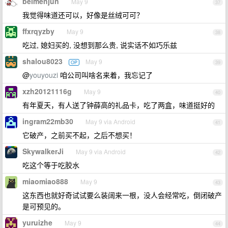
beimenjun
May 9
37
我觉得味道还可以，好像是丝绒可可？
ffxrqyzby
May 9
38
吃过, 媳妇买的, 没想到那么贵, 说实话不如巧乐兹
shalou8023
May 9
OP
39
@
youyouzi
咱公司叫啥名来着，我忘记了
xzh20121116g
May 9
40
有年夏天，有人送了钟薛高的礼品卡，吃了两盒，味道挺好的
ingram22mb30
May 9 via Android
41
它破产，之前买不起，之后不想买！
SkywalkerJi
May 9 via Android
42
吃这个等于吃胶水
miaomiao888
May 9
43
这东西也就好奇试试要么装阔来一根，没人会经常吃，倒闭破产
是可预见的。
yuruizhe
May 9
44