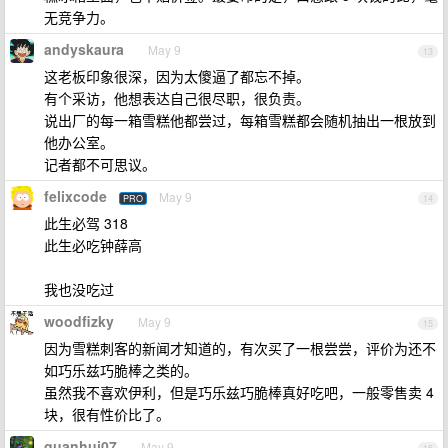
无竞争力。
andyskaura
May 9
13
这老板印象很深，因为太傻逼了都忘不掉。
有个采访，他想表达自己很尽职，很负责。
说出厂的每一箱雪糕他都尝过，每箱雪糕都会随机抽出一根放到
他办公室。
记者都不可思议。
felixcode
May 9
PRO
14
此生必驾 318
此生必吃钟薛高
我也没吃过
woodfizky
May 9
15
因为雪糕刺客的新闻才知道的，有次买了一根尝尝，评价为还不
如巧乐兹巧脆棒之类的。
虽然我不喜欢伊利，但是巧乐兹巧脆棒真好吃吧，一般零售卖 4
块，很有性价比了。
guanhui07
May 9