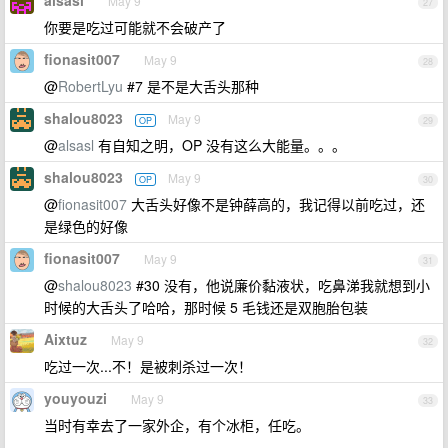
alsasl
May 9
27
你要是吃过可能就不会破产了
fionasit007
May 9
28
@
RobertLyu
#7 是不是大舌头那种
shalou8023
May 9
OP
29
@
alsasl
有自知之明，OP 没有这么大能量。。。
shalou8023
May 9
OP
30
@
fionasit007
大舌头好像不是钟薛高的，我记得以前吃过，还
是绿色的好像
fionasit007
May 9
31
@
shalou8023
#30 没有，他说廉价黏液状，吃鼻涕我就想到小
时候的大舌头了哈哈，那时候 5 毛钱还是双胞胎包装
Aixtuz
May 9
32
吃过一次...不！是被刺杀过一次！
youyouzi
May 9
33
当时有幸去了一家外企，有个冰柜，任吃。