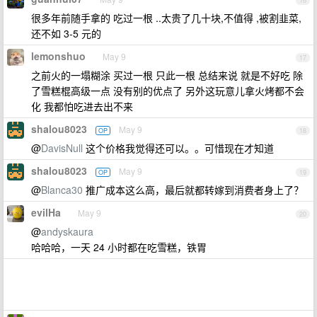
16
很多年前随手拿的 吃过一根 ..太贵了几十块,不值得 ,被割韭菜,
还不如 3-5 元的
lemonshuo
May 9
17
之前火的一塌糊涂 买过一根 只此一根 总结来说 就是不好吃 除
了雪糕棍高级一点 没有别的优点了 另外这玩意儿拿火烤都不会
化 我都怕吃进去出不来
shalou8023
May 9
OP
18
@
DavisNull
这个价格我觉得还可以。。可惜现在才知道
shalou8023
May 9
OP
19
@
Blanca30
推广成本这么高，最后就都转嫁到消费者身上了？
evilHa
May 9
20
@
andyskaura
哈哈哈，一天 24 小时都在吃雪糕，铁胃