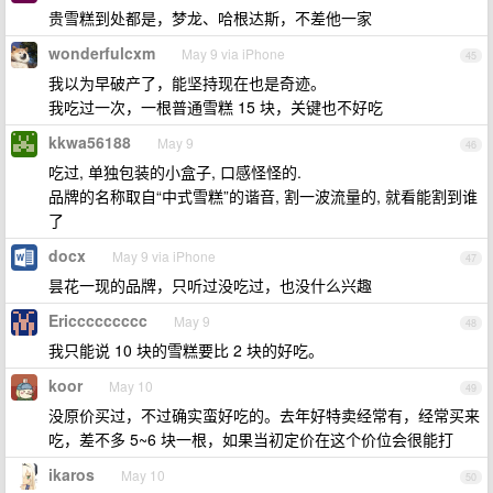
贵雪糕到处都是，梦龙、哈根达斯，不差他一家
wonderfulcxm
May 9 via iPhone
45
我以为早破产了，能坚持现在也是奇迹。
我吃过一次，一根普通雪糕 15 块，关键也不好吃
kkwa56188
May 9
46
吃过, 单独包装的小盒子, 口感怪怪的.
品牌的名称取自“中式雪糕”的谐音, 割一波流量的, 就看能割到谁
了
docx
May 9 via iPhone
47
昙花一现的品牌，只听过没吃过，也没什么兴趣
Ericcccccccc
May 9
48
我只能说 10 块的雪糕要比 2 块的好吃。
koor
May 10
49
没原价买过，不过确实蛮好吃的。去年好特卖经常有，经常买来
吃，差不多 5~6 块一根，如果当初定价在这个价位会很能打
ikaros
May 10
50