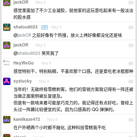
jackOff
May 9
21
感觉里面加了不少工业凝胶，就他家的这玩意吃起来有一股淡淡
的胶水感
shalou8023
May 9
OP
22
@
jackOff
之前好像有个热搜，放火上烤好像都没化还是啥
jackOff
May 9
23
@
shalou8023
笑死我了
HeyWeGo
May 9
24
感觉特别干，特别粘稠，不喜欢那个口感。还是爱吃老冰棍那种
xyzlucky
May 9
25
当年的！无敌终极雪糕刺客。他们的营销方案我记得有一阵还被
当做正面案例被反复提及。
但是有一款啥来着可能是巧克力的，我记得还有点好吃，曾经上
头过一阵薅比较便宜的买。因为口感真的 QQ 弹弹的。
kamikaze472
May 9
26
在户外晒两个小时都不融化, 这种科技雪糕我不吃