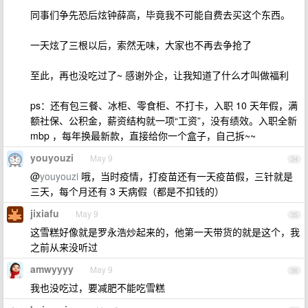
同事们争先恐后炫钟薛高，毕竟我不可能自费去买这个东西。
一天炫了三根以后，索然无味，大家也不再去争抢了
至此，再也没吃过了~ 感谢外企，让我知道了什么才叫做福利
ps：还有包三餐、冰柜、零食柜、不打卡，入职 10 天年假，满
额社保、公积金，薪资结构就一项“工资”，没有绩效。入职全新
mbp ，每年换最新款，直接给你一个盒子，自己拆~~
youyouzi
May 9
34
@
youyouzi
哦，当时疫情，打疫苗还有一天疫苗假，三针就是
三天，每个月还有 3 天病假（都是不扣钱的）
jixiafu
May 9
35
这雪糕好像就是罗永浩炒起来的，他第一天带货的就是这个，我
之前从来没听过
amwyyyy
May 9
36
我也没吃过，要减肥不能吃雪糕