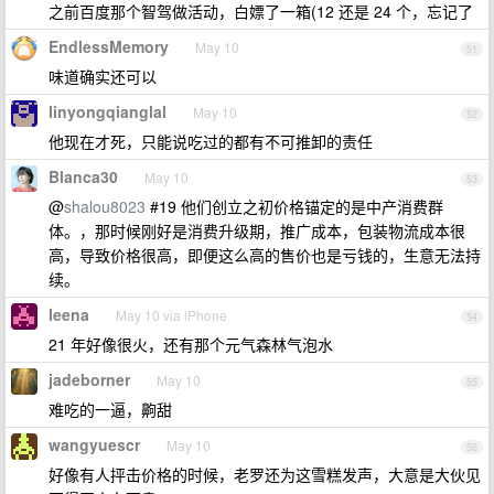
之前百度那个智驾做活动，白嫖了一箱(12 还是 24 个，忘记了
EndlessMemory
May 10
51
味道确实还可以
linyongqianglal
May 10
52
他现在才死，只能说吃过的都有不可推卸的责任
Blanca30
May 10
53
@
shalou8023
#19 他们创立之初价格锚定的是中产消费群
体。，那时候刚好是消费升级期，推广成本，包装物流成本很
高，导致价格很高，即便这么高的售价也是亏钱的，生意无法持
续。
leena
May 10 via iPhone
54
21 年好像很火，还有那个元气森林气泡水
jadeborner
May 10
55
难吃的一逼，齁甜
wangyuescr
May 10
56
好像有人抨击价格的时候，老罗还为这雪糕发声，大意是大伙见