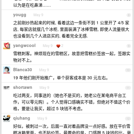
以为是在吃鼻涕……
yougg
May 9
8
之前刚炒热起来的时候, 看着这边一条街不到 1 公里开了 4/5 家
店, 每家店就摆几个冰柜, 里面装满了冰棒雪糕, 即使人流量很大
也没看到几个人进店买的, 看着完全无感.
yangwcool
May 9
2
9
雪糕刺客。神烦现在的雪糕区，故意把雪糕价签放一起，签跟实
物对不上。
Blanca30
May 9
10
19 年他们刚开始推广，单个获客成本是 30 元左右。
shortawn
May 9
11
吃过两支，同事送的（她也不是买的，她老公在某电商平台工
作，可以零元购）。个人觉得口感确实不错，但绝对不值这个价
格，要是让我买，超过 5 块钱不考虑。
qiuhang
May 9
12
好似，被刺过一次，后面一直对着品牌没一点好感。放在平价雪
糕冰箱里面，也不贴价签。最要命的是，口感跟 5 块钱的比，毫