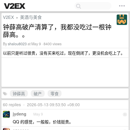
V2EX
美酒与美食
›
钟薛高破产清算了，我都没吃过一根钟
薛高。。
By
shalou8023
at May 9 · 8400 views
以前只是听过很贵，没有买来吃过，现在倒闭了，更没机会吃上了。
钟薛高
破产
零食
60 replies
•
2026-05-13 09:53:50 +08:00
jydeng
May 9
1
QQ 的感觉，一般般，价钱挺贵。