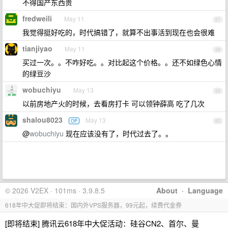
不得国产东西贵
fredweili
May 11
57
我觉得挺好吃的，时代搞错了，就算不出事活到现在也会很难
tianjiyao
May 11
58
买过一次。。不咋好吃。。对比起这个价格。。还不如绿色心情
的绿豆沙
wobuchiyu
May 13
59
以前房地产火的时候，去看房打卡 可以领钟薛高 吃了几次
shalou8023
May 13
OP
60
@
wobuchiyu
现在应该没有了，时代过去了。。
© 2026 V2EX · 101ms · 3.9.8.5
About
·
Language
618年中大促即将结束：国内外VPS服务器，99元起，续费代金券
[即将结束] 腾讯云618年中大促活动：硅谷CN2、首尔、曼