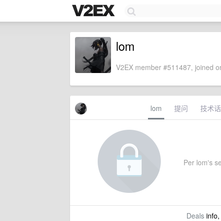
lom
V2EX member #511487, joined on
lom
提问
技术话
Per lom's set
Deals
info,