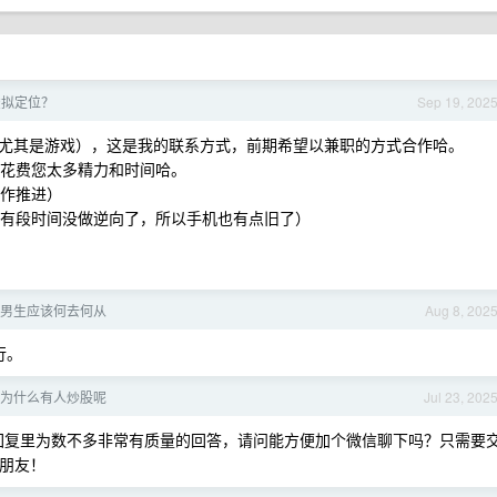
虚拟定位？
Sep 19, 202
经验（尤其是游戏），这是我的联系方式，前期希望以兼职的方式合作哈。
要花费您太多精力和时间哈。
工作推进）
我有段时间没做逆向了，所以手机也有点旧了）
男生应该何去何从
Aug 8, 202
行。
为什么有人炒股呢
Jul 23, 202
回复里为数不多非常有质量的回答，请问能方便加个微信聊下吗？只需要
的朋友！