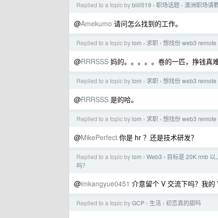
Replied to a topic by
bliii519
职场话题
澳洲职场请
›
›
@
Amekumo
请问怎么找到的工作。
Replied to a topic by
lom
求职
想找份 web3 remot
›
›
@
RRRSSS
妈的。。。。。卷的一匹，挣钱真
Replied to a topic by
lom
求职
想找份 web3 remot
›
›
@
RRRSSS
是的哈。
Replied to a topic by
lom
求职
想找份 web3 remot
›
›
@
MikePerfect
你是 hr ？还是技术研发？
Replied to a topic by
lom
Web3
目标是 20K rm
›
›
吗？
@
imkangyue0451
介意留个 V 交流下吗？我的 V 
Replied to a topic by
GCP
生活
初恋真的甜吗
›
›