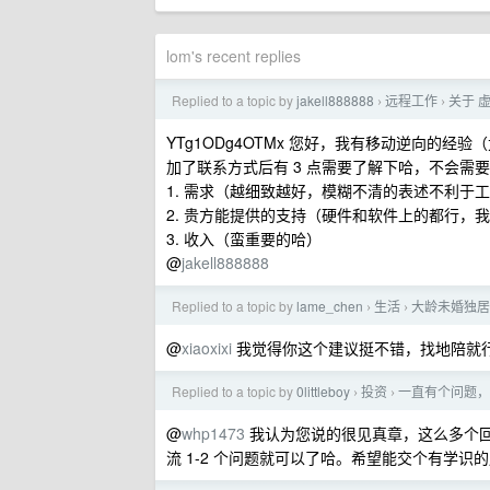
lom's recent replies
Replied to a topic by
jakell888888
远程工作
关于 
›
›
YTg1ODg4OTMx 您好，我有移动逆向的
加了联系方式后有 3 点需要了解下哈，不会需
1. 需求（越细致越好，模糊不清的表述不利于
2. 贵方能提供的支持（硬件和软件上的都行，
3. 收入（蛮重要的哈）
@
jakell888888
Replied to a topic by
lame_chen
生活
大龄未婚独居
›
›
@
xiaoxixi
我觉得你这个建议挺不错，找地陪就
Replied to a topic by
0littleboy
投资
一直有个问题，
›
›
@
whp1473
我认为您说的很见真章，这么多个
流 1-2 个问题就可以了哈。希望能交个有学识