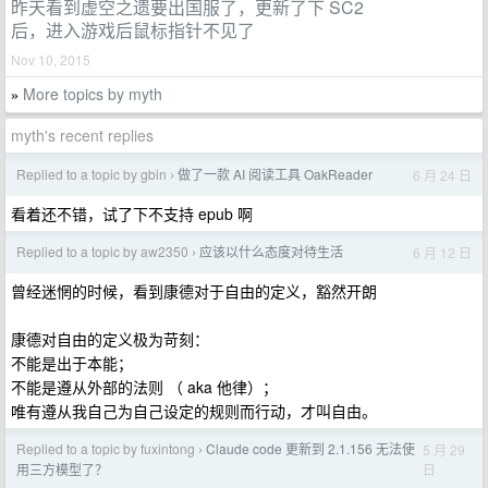
昨天看到虚空之遗要出国服了，更新了下 SC2
后，进入游戏后鼠标指针不见了
Nov 10, 2015
More topics by myth
»
myth's recent replies
Replied to a topic by gbin
做了一款 AI 阅读工具 OakReader
6 月 24 日
›
看着还不错，试了下不支持 epub 啊
Replied to a topic by aw2350
应该以什么态度对待生活
6 月 12 日
›
曾经迷惘的时候，看到康德对于自由的定义，豁然开朗
康德对自由的定义极为苛刻：
不能是出于本能；
不能是遵从外部的法则 （ aka 他律）；
唯有遵从我自己为自己设定的规则而行动，才叫自由。
Replied to a topic by fuxintong
Claude code 更新到 2.1.156 无法使
5 月 29
›
日
用三方模型了？