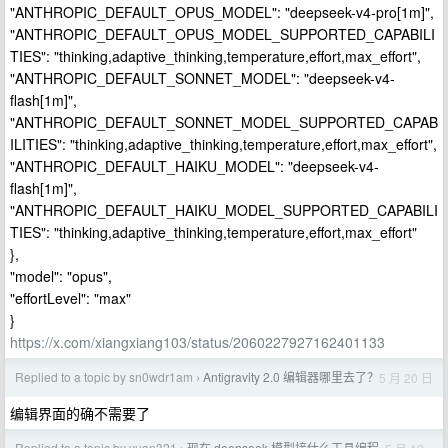
"ANTHROPIC_DEFAULT_OPUS_MODEL": "deepseek-v4-pro[1m]",
"ANTHROPIC_DEFAULT_OPUS_MODEL_SUPPORTED_CAPABILI
TIES": "thinking,adaptive_thinking,temperature,effort,max_effort",
"ANTHROPIC_DEFAULT_SONNET_MODEL": "deepseek-v4-
flash[1m]",
"ANTHROPIC_DEFAULT_SONNET_MODEL_SUPPORTED_CAPAB
ILITIES": "thinking,adaptive_thinking,temperature,effort,max_effort",
"ANTHROPIC_DEFAULT_HAIKU_MODEL": "deepseek-v4-
flash[1m]",
"ANTHROPIC_DEFAULT_HAIKU_MODEL_SUPPORTED_CAPABILI
TIES": "thinking,adaptive_thinking,temperature,effort,max_effort"
},
"model": "opus",
"effortLevel": "max"
}
https://x.com/xiangxiang103/status/2060227927162401133
Replied to a topic by sn0wdr1am
Antigravity 2.0 编辑器哪里去了？
5 月 20 日
›
编辑界面的确不需要了
Replied to a topic by yuan321
现在 deepseek 模型接什么工具编程