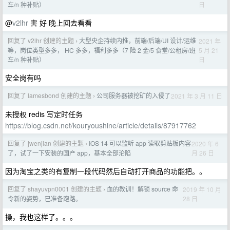
日
车/n 种补贴）
@
v2lhr
害 好 晚上回去看看
回复了 v2lhr 创建的主题
大型央企持续内推，前端/后端/UI 设计/运维
2021 年
›
5 月 21
等，岗位类型多多， HC 多多，福利多多（7 险 2 金/5 食堂/公租房/班
日
车/n 种补贴）
安全岗有吗
回复了 lamesbond 创建的主题
公司服务器被挖矿的入侵了
2021 年 3 月 11 日
›
未授权 redis 写定时任务
https://blog.csdn.net/kouryoushine/article/details/87917762
回复了 jwenjian 创建的主题
IOS 14 可以监听 app 读取剪贴板内容
2020 年 6
›
月 26 日
了，试了一下安装的国产 app，基本全部沦陷
因为淘宝之类的有复制一段代码然后自动打开商品的功能把。。
回复了 shayuvpn0001 创建的主题
血的教训！解锁 source 命
2019 年 10 月
›
28 日
令新的姿势，已准备跑路。
操，我也这样了。。。