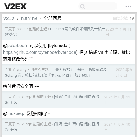
V2EX
n0th1n9
全部回复
回复总数
19
›
›
回复了 coolair 创建的主题
Electron 写的软件如何做到一机一
2023 年 4 月 11
›
日
码授权？
@
polarbearn
可以使用 [bytenode](
https://github.com/bytenode/bytenode
) 把 js 搞成 v8 字节码，就比
较难修改代码了
回复了 yuanyiz 创建的主题
「墨刀秋招」「郑州」高级前端及
2022 年 9
›
月 5 日
Golang 岗，校招前端开放「附办公区图」「25-50k」
啥时候招安全啊 ==
回复了 muxueqz 创建的主题
[珠海] 金山 西山居 组内直招
2021 年 8 月 11
›
日
Go 开发
@
muxueqz
发您邮箱了~
回复了 muxueqz 创建的主题
[珠海] 金山 西山居 组内直招
2021 年 8 月 10
›
日
Go 开发