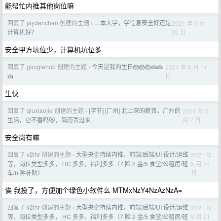
能帮忙内推其他岗位嘛
回复了 jaydenchan 创建的主题
二本大学，学信息安全好还是
2021 年 6 月
›
26 日
计算机好？
安全甲方坑位少，计算机坑位多
回复了 googlehub 创建的主题
今天是我的生日🎂🎂🎂🍰🍰
2021 年 6 月 11
›
日
🍰
生快
回复了 qiuxiaojie 创建的主题
[字节] [广州] 北上深的薪资，广州的
2021 年 6
›
月 7 日
生活，它不香吗😻，简历丢过来
安全岗有嘛
回复了 v2lhr 创建的主题
大型央企持续内推，前端/后端/UI 设计/运维
2021 年
›
5 月 24
等，岗位类型多多， HC 多多，福利多多（7 险 2 金/5 食堂/公租房/班
日
车/n 种补贴）
诶 我投了，方便加个绿色小软件么 MTMxNzY4NzAzNzA=
回复了 v2lhr 创建的主题
大型央企持续内推，前端/后端/UI 设计/运维
2021 年
›
5 月 21
等，岗位类型多多， HC 多多，福利多多（7 险 2 金/5 食堂/公租房/班