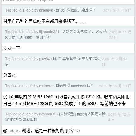
Replied to a topic by kirieievk
西瓜怎么触底开始反弹了
2024 年 7 月 9 日
›
村里自己种的西瓜吃不完都用来喂猪了。。。
Replied to a topic by lijianmin321
V 站老哥太热情了， Airy 永
2023 年 11 月
›
22 日
久会员加送 9000，凑到 1 万
支持一下
Replied to a topic by psw84
NUC 黑果套餐 国庆专车 福利
2020 年 9 月 24
›
日
帖
分母+1
Replied to a topic by emisora
有必要换 macbook 吗？
2019 年 12 月 13 日
›
买 16 年以前的 MBP 128G 可以自己动手换 SSD 的，我前两天刚把
自己 14 mid MBP 128G 的 SSD 换成了 1 的 SSD，写前端也不卡
Replied to a topic by noviceiOS
[人脸识别] 有没有人实现人脸
2019 年 12 月
›
4 日
识别的视频素材剪辑
@
fmumu
谢谢，这是一种很好的思路！:)