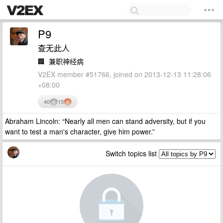
P9
查无此人
🏢
兼职神经病
V2EX member #51766, joined on 2013-12-13 11:28:06
+08:00
40
15
Abraham Lincoln: “Nearly all men can stand adversity, but if you
want to test a man's character, give him power.”
Switch topics list