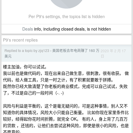
Per P9's settings, the topics list is hidden
Deals
info, including closed deals, is not hidden
P9's recent replies
Replied to a topic by zjq123
美国老板去年电商赚了 160 万
2020 年 2 月 17
›
日
美元
楼主加油，你可以试试。
我以前也是做代码的，现在出来自己做生意，很刺激，很有收获。 做
代码，给人做工具，只是一时之计，有了积累就要敢于拼搏。
既然你已经大致清楚了你老板的商业模式，完成可以自己试试，失败
了，不过是自己的一段时间（-. -)
风险与利益是平衡的，这个是毫无疑问的，可是这种事情，别人又不
知道你的具体情况，风险大小只能自己衡量。 比如你现在家里条件比
较好，经得起你花时间折腾，就完全 OK。 有的人，身上背了几百万
的贷款 ，还钱的，让他们去尝试这种风险，即使是很小的风险，也是
不愿意的。