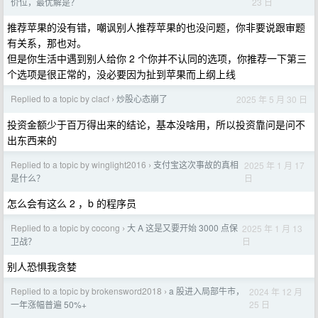
23 日
价位，最优解是？
推荐苹果的没有错，嘲讽别人推荐苹果的也没问题，你非要说跟审题
有关系，那也对。
但是你生活中遇到别人给你 2 个你并不认同的选项，你推荐一下第三
个选项是很正常的，没必要因为扯到苹果而上纲上线
Replied to a topic by clacf
炒股心态崩了
2025 年 5 月 30 日
›
投资金额少于百万得出来的结论，基本没啥用，所以投资靠问是问不
出东西来的
Replied to a topic by winglight2016
支付宝这次事故的真相
2025 年 1 月 17
›
日
是什么？
怎么会有这么 2 ，b 的程序员
Replied to a topic by cocong
大 A 这是又要开始 3000 点保
2025 年 1 月 13
›
日
卫战？
别人恐惧我贪婪
Replied to a topic by brokensword2018
a 股进入局部牛市，
2024 年 12 月
›
25 日
一年涨幅普遍 50%+