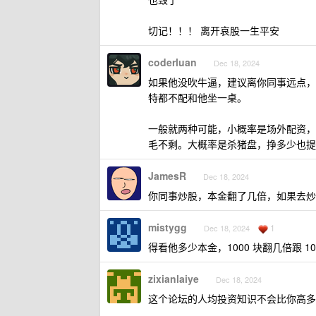
切记！！！ 离开哀股一生平安
coderluan
Dec 18, 2024
如果他没吹牛逼，建议离你同事远点，
特都不配和他坐一桌。
一般就两种可能，小概率是场外配资，
毛不剩。大概率是杀猪盘，挣多少也提
JamesR
Dec 18, 2024
你同事炒股，本金翻了几倍，如果去炒
mistygg
1
Dec 18, 2024
得看他多少本金，1000 块翻几倍跟 1
zixianlaiye
Dec 18, 2024
这个论坛的人均投资知识不会比你高多