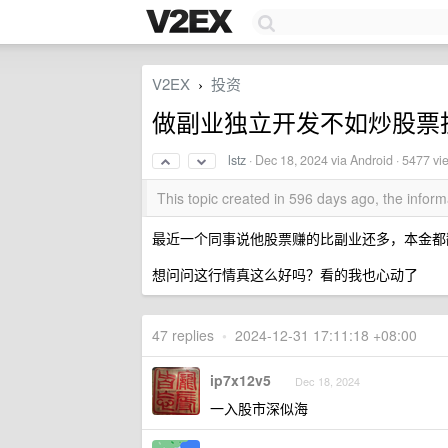
V2EX
投资
›
做副业独立开发不如炒股票
lstz
·
Dec 18, 2024
via Android · 5477 vi
This topic created in 596 days ago, the info
最近一个同事说他股票赚的比副业还多，本金都
想问问这行情真这么好吗？看的我也心动了
47 replies
•
2024-12-31 17:11:18 +08:00
ip7x12v5
Dec 18, 2024
一入股市深似海