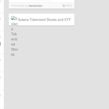
2
Promoted by
daxiaolian
PRO
Solana Tokenized Stocks and ETF
3
4
波
5
6
7