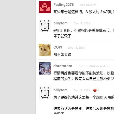
Fading2276
Dec 18, 2024
某些年份是这样的，A 股大约 5%的
billytom
Dec 18, 2024
@
lstz
真的，不过指的是美股或者币。
辈子就毁了
COW
Dec 18, 2024
都不如卖课
dototototo
Dec 18, 2024 via Android
行情再好也要看你能不能抗波动，炒股
程度的损失，做完看看自己是哪种类型
billytom
2
Dec 18, 2024
为了更好的劝诫这里每一个想炒 A 股
进去前认为是投资，进去后发现是投机
也毁了