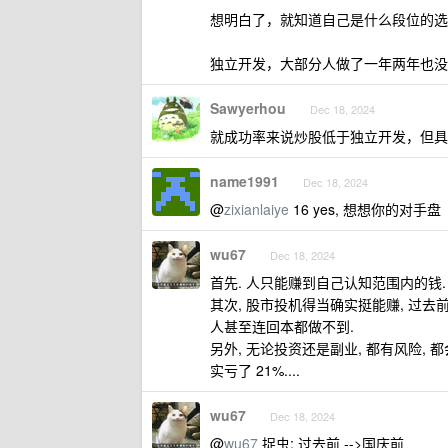
想明白了，就知道自己是什么段位的选
独立开发，大部分人做了一年两年也没
Sawyerhou
Dec 18, 2024
就成功率来说炒股低于独立开发，但具
name1991
Dec 18, 2024
@
zixianlaiye
16 yes, 想想你的对手盘
wu67
Dec 18, 2024
首先. 人只能赚到自己认知范围内的钱.
其次, 股市投机得当确实挺能赚, 过去前
人甚至连回本都做不到.
另外, 无论投资还是副业, 都有风险, 
实亏了 21%....
wu67
Dec 18, 2024
@
wu67
捉虫: 过去前 -->国庆前