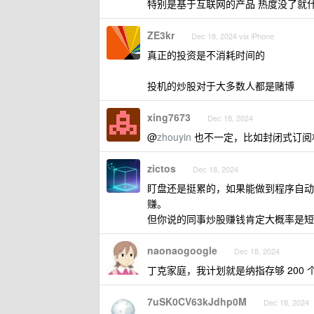
特别是基于互联网的产品 热度没了就
ZE3kr
Dec 18, 2024 via iPhone
真正的投资是不消耗时间的
投机的炒股对于大多数人都是赌博
xing7673
Dec 18, 2024
@
zhouyin
也不一定，比如封闭式订阅
zictos
Dec 18, 2024
盯盘还是挺累的，如果能做到程序自动
赚。
但你说的同事炒股赚钱肯定大概率是短
naonaogoogle
Dec 18, 2024
丁克家庭，我计划就是纳指存够 200
7uSK0CV63kJdhp0M
Dec 18, 2024