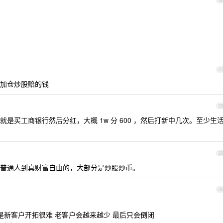
2
2
加仓炒股赔的钱
2
是买工商银行然后分红，大概 1w 分 600 ，然后打新中几次。至少生
2
普通人到真财富自由的，大部分是炒股炒币。
3
是新客户开拓很难 老客户会越来越少 最后只会倒闭