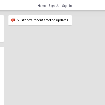
Home
Sign Up
Sign In
pluszone's recent timeline updates