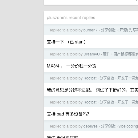
pluszone's recent replies
Replied to a topic by
burden7
分享创造
[开源] 
›
›
支持一下 （已 star ）
Replied to a topic by
Dream4U
硬件
国产鼠标都没
›
›
MX3/4 ， 一分价钱一分货
Replied to a topic by
Rootcat
分享创造
开发了一款
›
›
我的意思是分辨率适配。 刚试了下挺好的，其
Replied to a topic by
Rootcat
分享创造
开发了一款
›
›
支持 pad 等多设备吗？
Replied to a topic by
deplives
分享创造
vibe co
›
›
简洁 看得很舒服