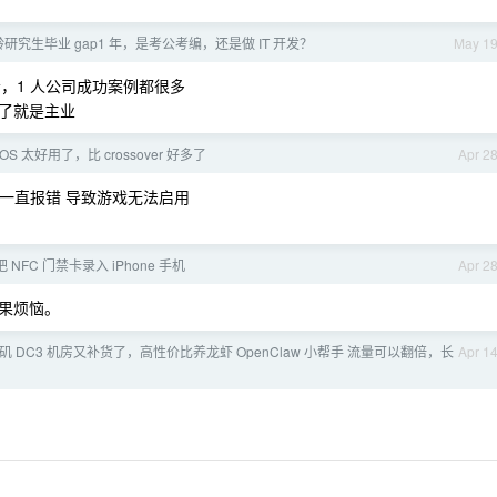
龄研究生毕业 gap1 年，是考公考编，还是做 IT 开发？
May 1
，1 人公司成功案例都很多
了就是主业
OS 太好用了，比 crossover 好多了
Apr 2
ver 里一直报错 导致游戏无法启用
把 NFC 门禁卡录入 iPhone 手机
Apr 2
果烦恼。
 洛杉矶 DC3 机房又补货了，高性价比养龙虾 OpenClaw 小帮手 流量可以翻倍，长
Apr 1