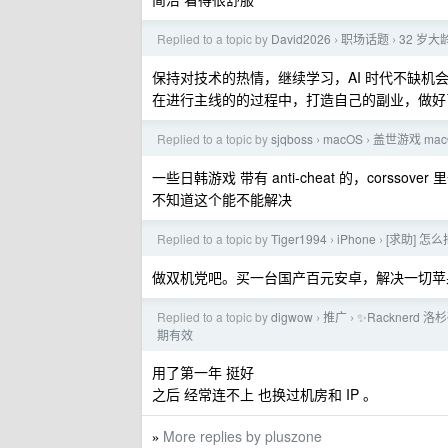
Replied to a topic by
David2026
职场话题
32 岁大
›
›
保持对技术的热情，继续学习，AI 时代不缺机会
在进行主线的的过程中，打造自己的副业，做好
Replied to a topic by
sjqboss
macOS
盖世游戏 mac
›
›
一些日韩游戏 带有 anti-cheat 的，corsso
不知道这个能不能解决
Replied to a topic by
Tiger1994
iPhone
[求助] 怎么
›
›
做双机党吧。买一台国产百元安卓，解决一切苹
Replied to a topic by
digwow
推广
✨Racknerd
›
›
期有效
用了第一年 挺好
之后 经常连不上 也换过机房和 IP 。
More replies by pluszone
»