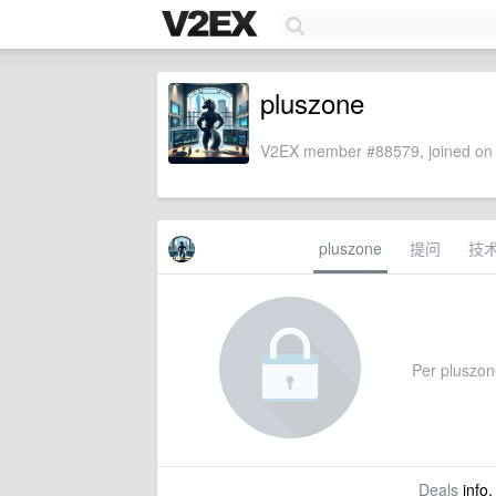
pluszone
V2EX member #88579, joined on 
pluszone
提问
技
Per pluszone
Deals
info,