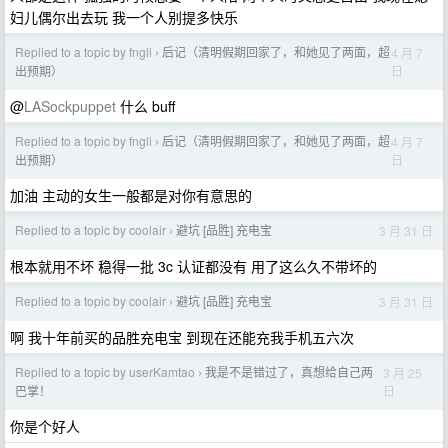
妇儿偶尔出去玩 我一个人别提多快乐
Replied to a topic by fngli
后记（清明假期回家了，和她见了两面，超
4 月 7
›
日
出预期）
@
LASockpuppet
什么 buff
Replied to a topic by fngli
后记（清明假期回家了，和她见了两面，超
4 月 7
›
日
出预期）
加油 主动的女生一般都是对你有意思的
Replied to a topic by coolair
避坑 [品胜] 充电宝
3 月 31 日
›
根本就用不坏 稳得一批 3c 认证都没有 用了这么久不带坏的
Replied to a topic by coolair
避坑 [品胜] 充电宝
3 月 31 日
›
啊 我十年前买的品胜充电宝 到现在还能充我手机五六次
Replied to a topic by userKamtao
我是不是错过了，真想给自己两
3 月 25
›
日
巴掌！
你是个好人