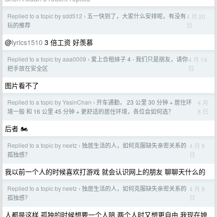
Replied to a topic by sdd512
五一快到了，大家什么安排呢，有没有
4 月 20
›
日
玩的推荐
@
lyrics1510
3 倍工资 好羡慕
Replied to a topic by aaa0009
爱上合租妹子 4 - 我们只是朋友，请你
4 月 14
›
日
把手放在安全区
图片看不了
Replied to a topic by YasinChan
开车通勤， 23 公里 30 分钟 + 居住环
4 月
›
8 日
境一般 和 16 公里 45 分钟 + 更舒适的居住环境，各位会如何选？
后者 🏍️
Replied to a topic by neetz
独居生活的人，如何克服缺失亲密关系的
4 月 8
›
日
孤独感？
我以前一个人的时候喜欢打游戏 就会认识网上的朋友 聊聊天什么的
Replied to a topic by neetz
独居生活的人，如何克服缺失亲密关系的
4 月 8
›
日
孤独感？
人都是这样 孤独的时候想要一个人陪 两个人时又想更自由 我现在媳