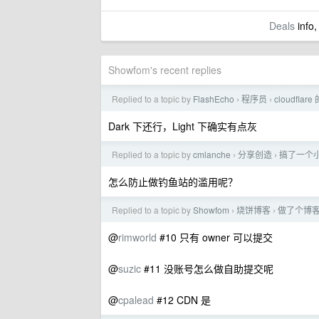
Deals
info,
Showfom's recent replies
Replied to a topic by
FlashEcho
程序员
cloudfla
›
›
Dark 下还行，Light 下确实有点灰
Replied to a topic by
cmlanche
分享创造
搞了一个
›
›
怎么防止做钓鱼站的滥用呢？
Replied to a topic by
Showfom
烧饼博客
做了个博
›
›
@
rimworld
#10 只有 owner 可以提交
@
suzic
#11 没账号怎么做自助提交呢
@
cpalead
#12 CDN 是