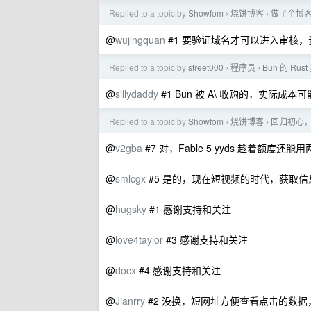
Replied to a topic by
Showfom
烧饼博客
做了个博
›
›
@
wujingquan
#1 要验证域名才可以进入审核
Replied to a topic by
street000
程序员
Bun 的 Ru
›
›
@
sillydaddy
#1 Bun 被 A\ 收购的，实际成本
Replied to a topic by
Showfom
烧饼博客
回归初心
›
›
@
v2gba
#7 对，Fable 5 yyds 趁着额度还
@
smlcgx
#5 是的，现在短视频的时代，获取
@
hugsky
#1 感谢支持和关注
@
love4taylor
#3 感谢支持和关注
@
docx
#4 感谢支持和关注
@
Jianrry
#2 没换，短网址方便查看点击的数