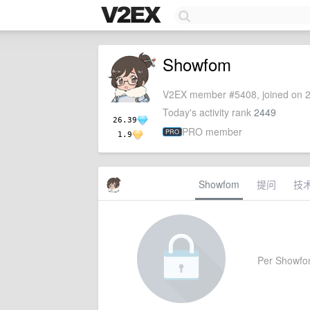
Showfom
V2EX member #5408, joined on 2
Today's activity rank
2449
26.39
PRO member
PRO
1.9
Showfom
提问
技
Per Showfom'