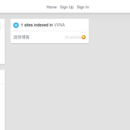
Home
Sign Up
Sign In
1 sites indexed in
VXNA
烧饼博客
32 articles