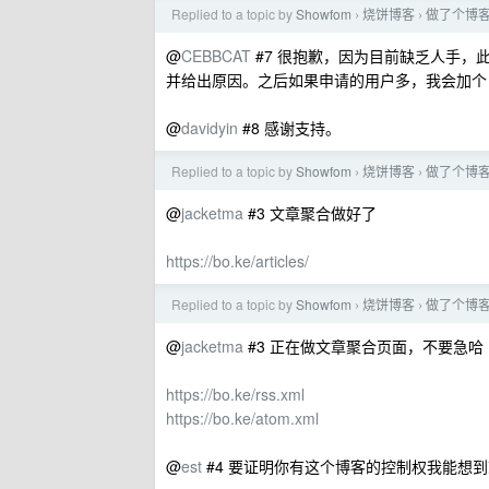
Replied to a topic by
Showfom
烧饼博客
做了个博
›
›
@
CEBBCAT
#7 很抱歉，因为目前缺乏人手
并给出原因。之后如果申请的用户多，我会加个 
@
davidyin
#8 感谢支持。
Replied to a topic by
Showfom
烧饼博客
做了个博
›
›
@
jacketma
#3 文章聚合做好了
https://bo.ke/articles/
Replied to a topic by
Showfom
烧饼博客
做了个博
›
›
@
jacketma
#3 正在做文章聚合页面，不要急哈 
https://bo.ke/rss.xml
https://bo.ke/atom.xml
@
est
#4 要证明你有这个博客的控制权我能想