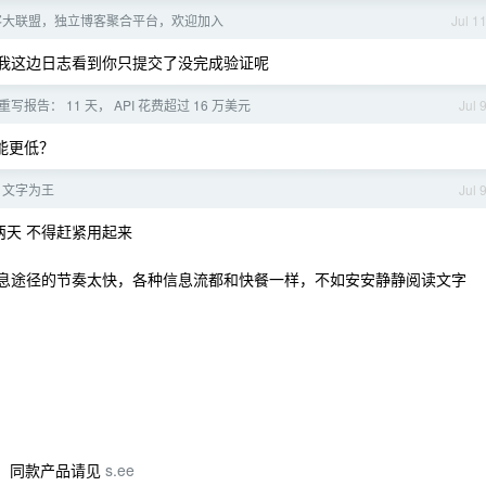
客大联盟，独立博客聚合平台，欢迎加入
Jul 1
，我这边日志看到你只提交了没完成验证呢
st 重写报告： 11 天， API 花费超过 16 万美元
Jul 
可能更低？
，文字为王
Jul 
能用两天 不得赶紧用起来
信息途径的节奏太快，各种信息流都和快餐一样，不如安安静静阅读文字
据，同款产品请见
s.ee