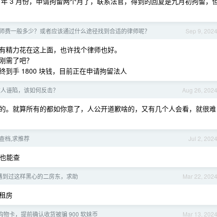
到 24 年 3 月份，申请拘留两个月了，联系法官，得到的回复是九月初拘留，
师费一般多少？或者应该通过什么途径找到合适的律师呢？
Sep 9, 202
有精力花在这上面，也许找个律师也好。
刚需了吧？
到手 1800 块钱，目前正在申请拘留法人
被人诬陷，该如何反击？
Aug 26, 202
的。就算所有的都如你意了，人公开道歉啥的，又有几个人会看，就很难
查档,求推荐
Jul 2, 202
号也能查
遇到过这样黑心的二房东，求助
Mar 22, 202
租房
物卡，提前确认收货被骗 900 软妹币
Mar 13, 202