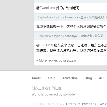
@
ZwenLuck
好的，谢谢老哥
Replied to a topic by
ZwenLuck
生活
闲鱼购买天虹购
›
›
我能不能请教一下，这些个人信息您是通过哪个
Replied to a topic by
boboaiya3
职场话题
被欠薪
›
›
@
996jiucai
股东这个也是一言难尽，股东全不是
加进去，现在法人没执行完，我这边好像没法追
More replies by sssszaw
»
About
·
Help
·
Advertise
·
Blog
·
API
创意工作者们的社区
World is powered by solitude
VERSION: 3.9.8.5 · 15ms ·
UTC 05:02
·
PVG 13:02
·
LAX 2