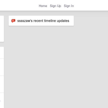
Home
Sign Up
Sign In
sssszaw's recent timeline updates