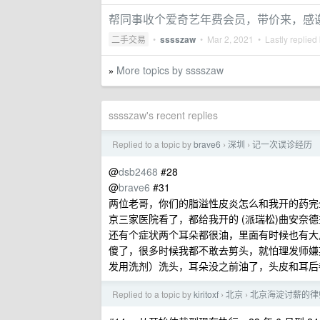
帮同事收个爱奇艺年费会员，带价来，感
二手交易
•
sssszaw
•
Mar 2, 2021
• Lastly replied
More topics by sssszaw
»
sssszaw's recent replies
Replied to a topic by
brave6
深圳
记一次误诊经历
›
›
@
dsb2468
#28
@
brave6
#31
两位老哥，你们的脂溢性皮炎怎么和我开的药完
京三家医院看了，都给我开的 (派瑞松)曲安奈
还有个症状两个耳朵都很油，里面有时候也有大
傻了，很多时候我都不敢去剪头，就怕理发师嫌
发用洗剂）洗头，耳朵没之前油了，头皮和耳后
Replied to a topic by
kiritoxf
北京
北京海淀讨薪的律
›
›