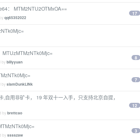
e64： MTM2NTU2OTMxOA==
17
 by
qq65352022
Tk0Mjc=
TUzMTMzNTk0Mjc=
8
d by
billyyuan
MzNTk0Mjc=
7
d by
slamDunkLINk
 V2 显卡,自用非矿卡， 19 年双十一入手，只支持北京自提，
12
ed by
brettcao
zNTk0Mjc=
3
ed by
sssszaw