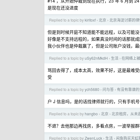
#14 ，从开始仲裁到现在执行，23 年 6 月
是现在还没进度
Replied to a topic by
kiritoxf
北京
北京海淀讨薪的律
›
›
但是到时候开庭不知道能不能远程，以及可能没
好像是不支持远程的，如果真没时间的话那就成
我小伙伴也是仲裁赢了，但是公司账户没钱，最终
Replied to a topic by
uSy62nMkdH
生活
在网络上
›
›
骂回去得了，成本太高，效果不好，这是最难受
受
Replied to a topic by
ych5680
问与答
有没有靠谱的
›
›
户 J 信息吗，是的话找律师就行的，只有手机
Replied to a topic by
hangbo
北京
北京租房，从未
›
›
不退？去他那边再找房，多看点房，一波举报群
Replied to a topic by
ZwenLuck
生活
闲鱼购买天虹购
›
›