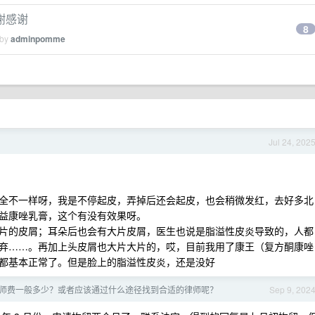
谢感谢
8
 by
adminpomme
Jul 24, 202
全不一样呀，我是不停起皮，弄掉后还会起皮，也会稍微发红，去好多北
德益康唑乳膏，这个有没有效果呀。
片的皮屑；耳朵后也会有大片皮屑，医生也说是脂溢性皮炎导致的，人都
弃……。再加上头皮屑也大片大片的，哎，目前我用了康王（复方酮康唑
都基本正常了。但是脸上的脂溢性皮炎，还是没好
师费一般多少？或者应该通过什么途径找到合适的律师呢？
Sep 9, 202