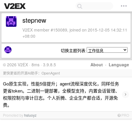
stepnew
V2EX member #150089, joined on 2015-12-05 14:32:11
+08:00
切换主题列表
© 2026 V2EX · 8ms · 3.9.8.5
About
·
Language
更快更省的开源AI助手：OpenAgent
Go原生实现，性能5倍提升；agent流程深度优化，同样任务
更省token。二进制一键部署，全模型支持，内置会话管理、
›
权限控制与审计日志。个人折腾、企业生产都合适，开源免
费。
Promoted by
hsluoyz
PRO