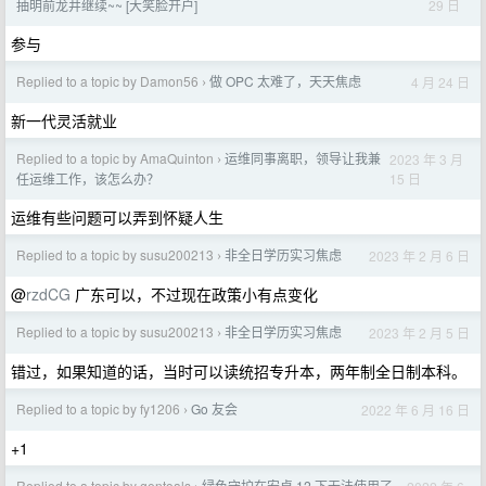
29 日
抽明前龙井继续~~ [大笑脸开户]
参与
Replied to a topic by Damon56
做 OPC 太难了，天天焦虑
4 月 24 日
›
新一代灵活就业
Replied to a topic by AmaQuinton
运维同事离职，领导让我兼
2023 年 3 月
›
15 日
任运维工作，该怎么办？
运维有些问题可以弄到怀疑人生
Replied to a topic by susu200213
非全日学历实习焦虑
2023 年 2 月 6 日
›
@
rzdCG
广东可以，不过现在政策小有点变化
Replied to a topic by susu200213
非全日学历实习焦虑
2023 年 2 月 5 日
›
错过，如果知道的话，当时可以读统招专升本，两年制全日制本科。
Replied to a topic by fy1206
Go 友会
2022 年 6 月 16 日
›
+1
Replied to a topic by gentoals
绿色守护在安卓 12 下无法使用了，