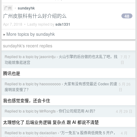
广州
•
sundayhk
广州皮肤科有什么好介绍的么
48
Apr 7, 2018 • Lastly replied by
sds1331
More topics by sundayhk
»
sundayhk's recent replies
Replied to a topic by jasonintju
火山引擎的后台做的也太乱了吧，找
7 月 7
›
日
功能就像逛迷宫
腾讯也是
Replied to a topic by haoooooooo
大家有没有感觉最近 Codex 的速
5 月 26
›
日
度明显变慢了？
我也感觉变慢，还会卡住
Replied to a topic by MrRongts
你们公司规范用 AI 的？
4 月 29 日
›
太理想化了 后端业务逻辑 复杂点 跟 AI 都说不清楚
Replied to a topic by daxiaolian
“万一免五”a 股券商低佣免 5 开户，
4 月
›