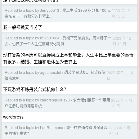
Replied to a topic by JerryLee13
掌上生活 3399 积分兑 100 元
2023 年 12
›
月 15 日
京东 e 卡，有积分的赶紧上。
我一般都换麦当劳了
Replied to a topic by 857681664
受楼下兄弟启发，周末肝了一
2023 年 12
›
月 12 日
会，也做了一个人生进度可视化网页
现在复杂的学历可以直接换成上学和毕业，人生中比上学重要的事情
有很多，结婚、生娃和退休至少要算上
Replied to a topic by aguaiabcdef
想装个台式机，希望各位
2023 年 7 月 14
›
日
给点意见
不玩游戏不炼丹装台式机做什么？
Replied to a topic by chaorenguilai198
求大佬们推荐一个带用
2023 年 7 月
›
10 日
户注册功能的博客系统
wordpress
Replied to a topic by LeeReamond
是否存在通过算法保证公
2023 年 6 月
›
29 日
平的抽奖模式？