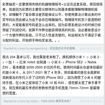
彩票抽奖一定要使用传统的机器物理摇号+公证员这套系统，原因很简
单，就是因为彩票的主要受众群体的认知基本都能理解物理随机摇
号，却理解不了复杂算法是否能保证公平，你使用算法计算出来的中
奖号码反而会被认为会不会存在暗箱操作。物理摇号机至少是透明材
质的，大家能看到号码是怎么出来的。因为彩票系统设计的时候已经
预留了利润空间，就算不作弊也能获得很高的利润，没必要故意设计
一个方便作弊的系统。只不过人性是贪婪的，利益相关方不满足于被
分配的利益，开始把手伸向奖金池。。。
Replied to a topic by wangweitung
说说我的买手机策略
2023 年 3 月 9 日
›
观点 234 基本认可，我也算是老米粉了，换机顺序小米 1 -> 小米 2 -
> 一加 1 -> 红米 note3 全网通 -> 小米 6 -> iPhone SE2 -> Nubia
Z50 ，基本都是 2000-2500 价位的手机，使用时间最长也是体验最好
的是小米 6 ，从 2017-2021 用了 4 年多，体验最差的是在全面屏和
高刷普及的年代入手了过时的 iPhone SE2 ，因为用惯了小米 6 的握
持手感，在小米之家体验了小米 10 和 K40 ，感觉都太宽了单手拿不
住。现在换机最先考虑的参数依然是手机宽度,70mm-72mm 是最理
想的宽度。
Replied to a topic by vhjxbc
1500-2000 推荐安卓机？
2023 年 3 月 8 日
›