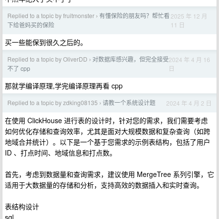
Replied to a topic by fruitmonster
有懂保险的朋友吗？帮忙看
2025 年 12 月
›
11 日
下给爸妈买的保险
买一些能保到很久之后的。
Replied to a topic by OliverDD
对数据库感兴趣，但完全接受
2024 年 4 月 16
›
日
不了 cpp
那就学编译原理,学完编译原理再看 cpp
Replied to a topic by zdking08135
请教一个系统设计题
2024 年 4 月 2 日
›
在使用 ClickHouse 进行表的设计时，针对您的需求，我们需要考虑
如何优化存储和查询效率，尤其是面对大规模数据和复杂查询（如跨
地域合并统计）。以下是一个基于您需求的示例表结构，包括了用户
ID 、打点时间、地域信息和打点数。
首先，考虑到数据量和查询需求，建议使用 MergeTree 系列引擎，它
适用于大数据量的存储和分析，支持高效的数据插入和实时查询。
表结构设计
sql