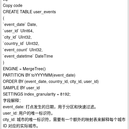
Copy code
CREATE TABLE user_events
(
`event_date` Date,
`user_id` UInt64,
`city_id` UInt32,
`country_id` UInt32,
`event_count` UInt32,
`event_datetime` DateTime
)
ENGINE = MergeTree()
PARTITION BY toYYYYMM(event_date)
ORDER BY (event_date, country_id, city_id, user_id)
SAMPLE BY user_id
SETTINGS index_granularity = 8192;
字段解释：
event_date: 打点发生的日期，用于分区和快速过滤。
user_id: 用户的唯一标识符。
city_id: 城市的唯一标识符，需要有一个额外的映射表来解释每个城市
ID 对应的实际城市。