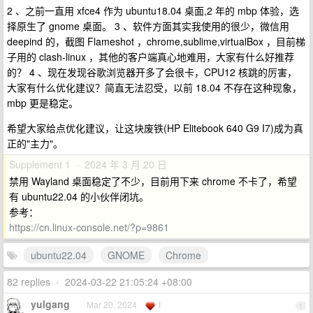
2 、之前一直用 xfce4 作为 ubuntu18.04 桌面,2 年的 mbp 体验，选
择原生了 gnome 桌面。 3 、软件方面其实我使用的很少，微信用
deepind 的，截图 Flameshot ，chrome,sublime,virtualBox ，目前梯
子用的 clash-linux ，其他的客户端真心地难用，大家有什么好推荐
的？ 4 、现在发现谷歌浏览器开多了会很卡，CPU12 核跳的厉害，
大家有什么优化建议？简直无法忍受，以前 18.04 不存在这种现象，
mbp 更是稳定。
希望大家给点优化建议，让这块废铁(HP Elitebook 640 G9 I7)成为真
正的"主力"。
Supplement 1 · 2024 年 3 月 20 日
禁用 Wayland 桌面稳定了不少，目前用下来 chrome 不卡了，希望
有 ubuntu22.04 的小伙伴闭坑。
参考：
https://cn.linux-console.net/?p=9861
ubuntu22.04
GNOME
Chrome
82 replies
•
2024-03-22 21:05:24 +08:00
yulgang
Mar 20, 2024
1
1