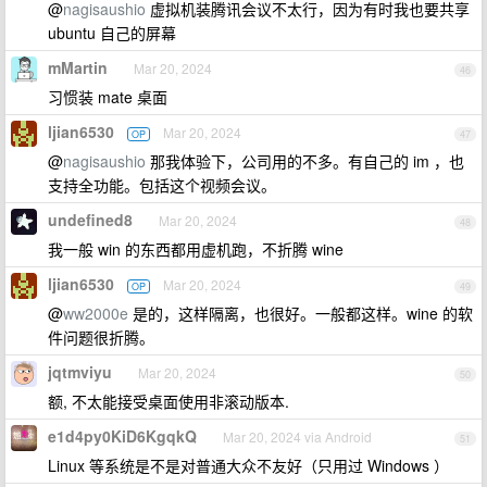
@
nagisaushio
虚拟机装腾讯会议不太行，因为有时我也要共享
ubuntu 自己的屏幕
mMartin
Mar 20, 2024
46
习惯装 mate 桌面
ljian6530
Mar 20, 2024
OP
47
@
nagisaushio
那我体验下，公司用的不多。有自己的 im ，也
支持全功能。包括这个视频会议。
undefined8
Mar 20, 2024
48
我一般 win 的东西都用虚机跑，不折腾 wine
ljian6530
Mar 20, 2024
OP
49
@
ww2000e
是的，这样隔离，也很好。一般都这样。wine 的软
件问题很折腾。
jqtmviyu
Mar 20, 2024
50
额, 不太能接受桌面使用非滚动版本.
e1d4py0KiD6KgqkQ
Mar 20, 2024 via Android
51
Linux 等系统是不是对普通大众不友好（只用过 Windows ）