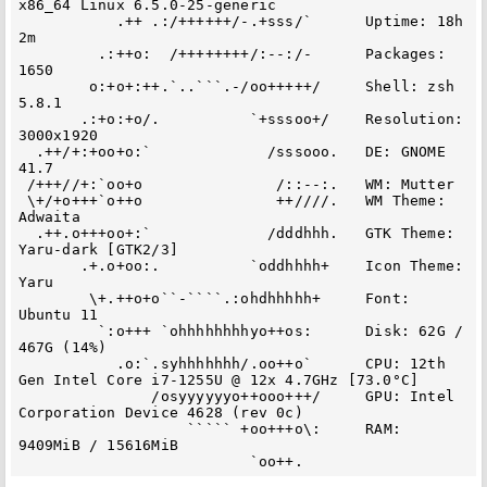
x86_64 Linux 6.5.0-25-generic

           .++ .:/++++++/-.+sss/`      Uptime: 18h 
2m

         .:++o:  /++++++++/:--:/-      Packages: 
1650

        o:+o+:++.`..```.-/oo+++++/     Shell: zsh 
5.8.1

       .:+o:+o/.          `+sssoo+/    Resolution: 
3000x1920

  .++/+:+oo+o:`             /sssooo.   DE: GNOME 
41.7

 /+++//+:`oo+o               /::--:.   WM: Mutter

 \+/+o+++`o++o               ++////.   WM Theme: 
Adwaita

  .++.o+++oo+:`             /dddhhh.   GTK Theme: 
Yaru-dark [GTK2/3]

       .+.o+oo:.          `oddhhhh+    Icon Theme: 
Yaru

        \+.++o+o``-````.:ohdhhhhh+     Font: 
Ubuntu 11

         `:o+++ `ohhhhhhhhyo++os:      Disk: 62G / 
467G (14%)

           .o:`.syhhhhhhh/.oo++o`      CPU: 12th 
Gen Intel Core i7-1255U @ 12x 4.7GHz [73.0°C]

               /osyyyyyyo++ooo+++/     GPU: Intel 
Corporation Device 4628 (rev 0c)

                   ````` +oo+++o\:     RAM: 
9409MiB / 15616MiB
