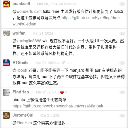
crackself
Mar 20, 2024 via Android
52
@
wonderfulcxm
fcitx-rime 主流发行版应估计都更新到了 fcitx5
，配这个应该可以解决痛点
https://github.com/KyleBing/rime-
wubi86-jidian
wolfan
Mar 21, 2024
53
@
xuxinglin8888
win 现在也不友好，一个大版 UI 一次大改。然
而系统库里又还积存着大量旧时代的东西，重构了和没重构一
样。还不如延续系统风格的稳定性。
RTSmile
Mar 21, 2024 via iPhone
54
@
libook
老哥，能不能指导一下 manjaro 想用 aur 有啥稳点的
办法吗，每次用 aur 下了两三个软件包基本必挂，但是又不舍得
放弃 aur 这么丰富的生态。
FindHao
Mar 21, 2024
2
55
ubuntu 上微信用这个比较简单
https://github.com/web1n/wechat-universal-flatpak
JeromeCui
Mar 21, 2024
56
@
FindHao
这个确实方便很多