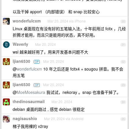
以及干掉 apport （内部错误） 和 snap 比较安心
wonderfulcxm
Mar 20, 2024 via iPhone
20
Linux 桌面现在有没有好的五笔输入法，十年前用过 fcitx ，几经
折腾才能用，而且只是能用的状态，真不好用。
Waverly
Mar 20, 2024
21
wsl 越来越好用了，用来开发基本问题不大
ljian6530
Mar 20, 2024
OP
22
@
wonderfulcxm
10 年之后还是 fcitx4 + sougou 拼音。我不会
用五笔
ljian6530
Mar 20, 2024
OP
23
@
MoeMoesakura
我试试，nekoray 。snap 也准备干掉了。
thedinosaurmail
Mar 20, 2024
24
debian 桌面的路过 , 感觉 debian 很稳定
nagisaushio
Mar 20, 2024 via Android
25
梯子我用裸的 v2ray