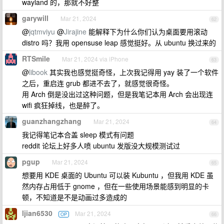
wayland 的，那就不好整
garywill
Mar 21, 2024
62
@
jqtmviyu
@
Jirajine
能解释下为什么你们认为桌面要用滚动
distro 吗？我用 opensuse leap 感觉挺好。从 ubuntu 换过来的
RTSmile
Mar 21, 2024 via iPhone
63
@
libook
其实我也感觉挺奇怪，上次我记得用 yay 装了一个软件
之后，重启连 grub 都进不去了，就感觉很奇怪。
用 Arch 倒是没出过这种问题，但是我笔记本用 Arch 会出现连
wifi 疯狂掉线，也是醉了。
guanzhangzhang
Mar 21, 2024
64
我记得笔记本合盖 sleep 模式有问题
reddit 论坛上好多人喷 ubuntu 发版没大规模测试过
pgup
Mar 21, 2024
65
想要用 KDE 桌面的 Ubuntu 可以装 Kubuntu ，但我用 KDE 虽
然内存占用低于 gnome ，但在一些使用场景能感到明显的卡
顿，不知道是不是动画过多造成的
ljian6530
Mar 21, 2024
OP
66