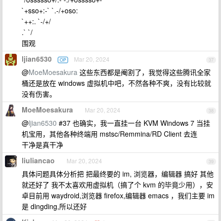
`+sso+:-` `.-/+oso:
`++:. `-/+/
.` `/
围观
ljian6530
Mar 20, 2024
OP
37
@
MoeMoesakura
这些东西都是阉割了，我觉得这些腾讯全家
桶还是放在 windows 虚拟机中吧，不然各种不爽，没有比较就
没有伤害。
MoeMoesakura
Mar 20, 2024
38
@
ljian6530
#37 也确实，我一直挂一台 KVM Windows 7 当挂
机宝用，其他各种终端用 mstsc/Remmina/RD Client 去连
干净是真干净
liuliancao
Mar 20, 2024
39
具体问题具体分析把 把最终要的 im, 浏览器，编辑器 搞好 其他
就还好了 我不太喜欢用虚拟机（搞了个 kvm 的毕竟少用），安
卓目前用 waydroid,浏览器 firefox,编辑器 emacs ，我们主要 im
是 dingding,所以还好