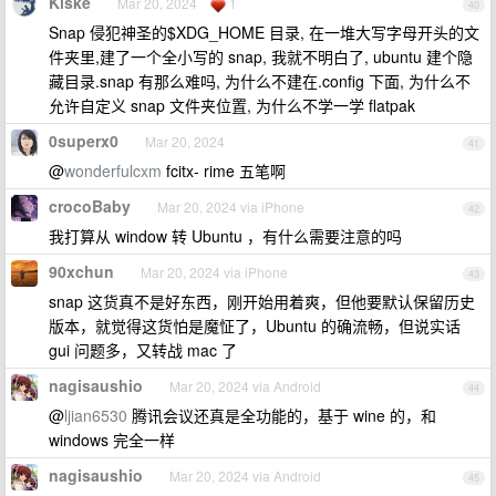
Kiske
Mar 20, 2024
1
40
Snap 侵犯神圣的$XDG_HOME 目录, 在一堆大写字母开头的文
件夹里,建了一个全小写的 snap, 我就不明白了, ubuntu 建个隐
藏目录.snap 有那么难吗, 为什么不建在.config 下面, 为什么不
允许自定义 snap 文件夹位置, 为什么不学一学 flatpak
0superx0
Mar 20, 2024
41
@
wonderfulcxm
fcitx- rime 五笔啊
crocoBaby
Mar 20, 2024 via iPhone
42
我打算从 window 转 Ubuntu ，有什么需要注意的吗
90xchun
Mar 20, 2024 via iPhone
43
snap 这货真不是好东西，刚开始用着爽，但他要默认保留历史
版本，就觉得这货怕是魔怔了，Ubuntu 的确流畅，但说实话
gui 问题多，又转战 mac 了
nagisaushio
Mar 20, 2024 via Android
44
@
ljian6530
腾讯会议还真是全功能的，基于 wine 的，和
windows 完全一样
nagisaushio
Mar 20, 2024 via Android
45