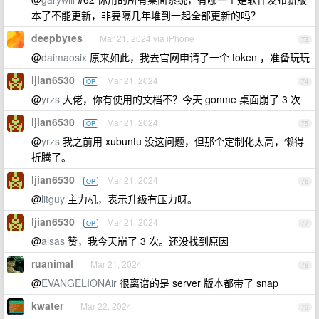
本了不能更新，非要隔几年堆到一起全部更新的吗？
deepbytes
Mar 21, 2024 via iPhone
73
@
daimaosix
原来如此，我去官网申请了一个 token ，准备玩玩
ljian6530
Mar 21, 2024
OP
74
@
yrzs
大佬，你有使用的文档不？今天 gonme 桌面崩了 3 次
ljian6530
Mar 21, 2024
OP
75
@
yrzs
我之前用 xubuntu 没这问题，但那个定制化太高，懒得
折腾了。
ljian6530
Mar 21, 2024
OP
76
@
litguy
主力机，表示升级有压力呀。
ljian6530
Mar 21, 2024
OP
77
@
alsas
赞，我今天崩了 3 次。还没找到原因
ruanimal
Mar 21, 2024
78
@
EVANGELIONAir
很离谱的是 server 版本都带了 snap
kwater
Mar 22, 2024
79