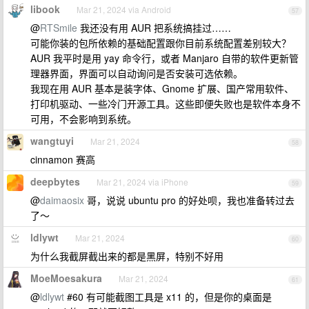
libook
Mar 21, 2024 via Android
57
@
RTSmile
我还没有用 AUR 把系统搞挂过……
可能你装的包所依赖的基础配置跟你目前系统配置差别较大？
AUR 我平时是用 yay 命令行，或者 Manjaro 自带的软件更新管
理器界面，界面可以自动询问是否安装可选依赖。
我现在用 AUR 基本是装字体、Gnome 扩展、国产常用软件、
打印机驱动、一些冷门开源工具。这些即便失败也是软件本身不
可用，不会影响到系统。
wangtuyi
Mar 21, 2024
58
cinnamon 赛高
deepbytes
Mar 21, 2024 via iPhone
59
@
daimaosix
哥，说说 ubuntu pro 的好处呗，我也准备转过去
了～
ldlywt
Mar 21, 2024
60
为什么我截屏截出来的都是黑屏，特别不好用
MoeMoesakura
Mar 21, 2024
61
@
ldlywt
#60 有可能截图工具是 x11 的，但是你的桌面是