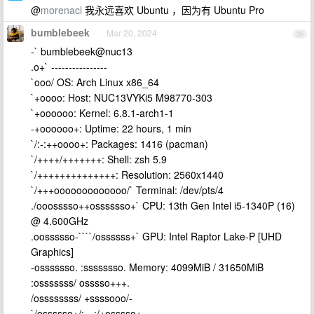
@
morenacl
我永远喜欢 Ubuntu ，因为有 Ubuntu Pro
bumblebeek
Mar 20, 2024
36
-` bumblebeek@nuc13
.o+` ----------------
`ooo/ OS: Arch Linux x86_64
`+oooo: Host: NUC13VYKi5 M98770-303
`+oooooo: Kernel: 6.8.1-arch1-1
-+oooooo+: Uptime: 22 hours, 1 min
`/:-:++oooo+: Packages: 1416 (pacman)
`/++++/+++++++: Shell: zsh 5.9
`/++++++++++++++: Resolution: 2560x1440
`/+++ooooooooooooo/` Terminal: /dev/pts/4
./ooosssso++osssssso+` CPU: 13th Gen Intel i5-1340P (16)
@ 4.600GHz
.oossssso-````/ossssss+` GPU: Intel Raptor Lake-P [UHD
Graphics]
-osssssso. :ssssssso. Memory: 4099MiB / 31650MiB
:osssssss/ osssso+++.
/ossssssss/ +ssssooo/-
`/ossssso+/:- -:/+osssso+-