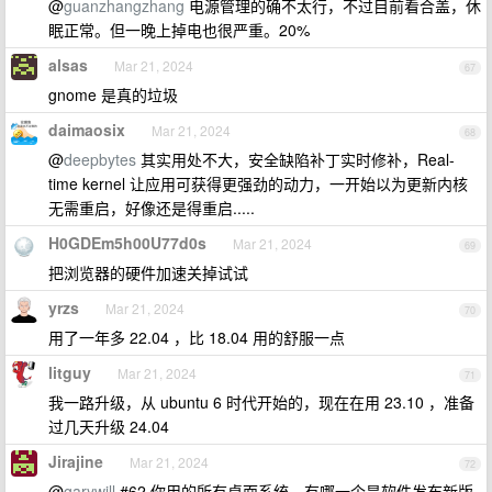
@
guanzhangzhang
电源管理的确不太行，不过目前看合盖，休
眠正常。但一晚上掉电也很严重。20%
alsas
Mar 21, 2024
67
gnome 是真的垃圾
daimaosix
Mar 21, 2024
68
@
deepbytes
其实用处不大，安全缺陷补丁实时修补，Real-
time kernel 让应用可获得更强劲的动力，一开始以为更新内核
无需重启，好像还是得重启.....
H0GDEm5h00U77d0s
Mar 21, 2024
69
把浏览器的硬件加速关掉试试
yrzs
Mar 21, 2024
70
用了一年多 22.04 ，比 18.04 用的舒服一点
litguy
Mar 21, 2024
71
我一路升级，从 ubuntu 6 时代开始的，现在在用 23.10 ，准备
过几天升级 24.04
Jirajine
Mar 21, 2024
72
@
garywill
#62 你用的所有桌面系统，有哪一个是软件发布新版