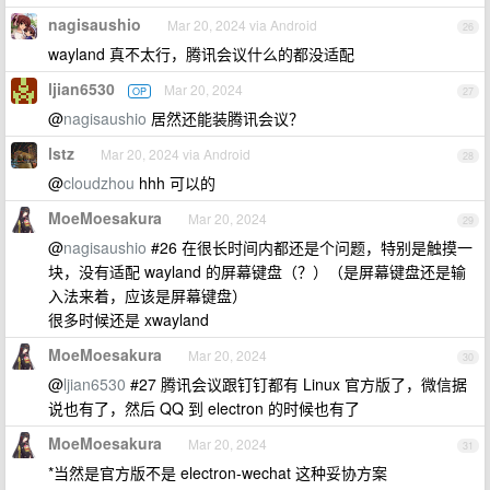
nagisaushio
Mar 20, 2024 via Android
26
wayland 真不太行，腾讯会议什么的都没适配
ljian6530
Mar 20, 2024
OP
27
@
nagisaushio
居然还能装腾讯会议？
lstz
Mar 20, 2024 via Android
28
@
cloudzhou
hhh 可以的
MoeMoesakura
Mar 20, 2024
29
@
nagisaushio
#26 在很长时间内都还是个问题，特别是触摸一
块，没有适配 wayland 的屏幕键盘（？）（是屏幕键盘还是输
入法来着，应该是屏幕键盘）
很多时候还是 xwayland
MoeMoesakura
Mar 20, 2024
30
@
ljian6530
#27 腾讯会议跟钉钉都有 Linux 官方版了，微信据
说也有了，然后 QQ 到 electron 的时候也有了
MoeMoesakura
Mar 20, 2024
31
*当然是官方版不是 electron-wechat 这种妥协方案