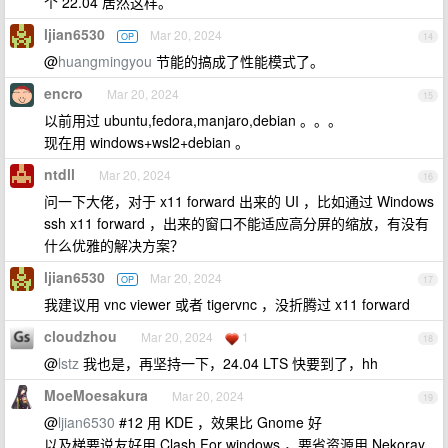
个 22.04 居然这样。
ljian6530
Mar 20, 2024
OP
14
@
huangmingyou
节能的搞成了性能模式了。
encro
Mar 20, 2024
15
以前用过 ubuntu,fedora,manjaro,debian 。。。
现在用 windows+wsl2+debian 。
ntdll
Mar 20, 2024
16
问一下大佬，对于 x11 forward 出来的 UI ，比如通过 Windows
ssh x11 forward ，出来的窗口不能适应高分屏的缩放，有没有
什么优雅的解决方案？
ljian6530
Mar 20, 2024
OP
17
我建议用 vnc viewer 或者 tigervnc ，没折腾过 x11 forward
cloudzhou
Mar 20, 2024
1
18
@
lstz
我也是，再坚持一下，24.04 LTS 快要到了，hh
MoeMoesakura
Mar 20, 2024
19
@
ljian6530
#12 用 KDE ，效果比 Gnome 好
以及梯要说友好用 Clash For windows ，要省资源用 Nekoray