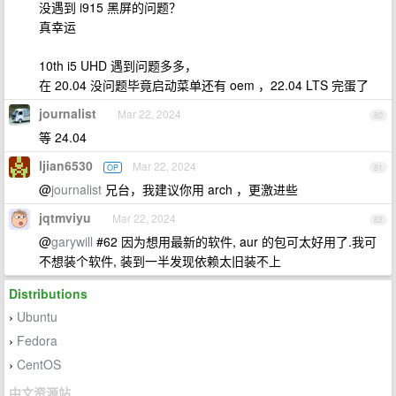
没遇到 i915 黑屏的问题？
真幸运
10th i5 UHD 遇到问题多多，
在 20.04 没问题毕竟启动菜单还有 oem ，22.04 LTS 完蛋了
journalist
Mar 22, 2024
80
等 24.04
ljian6530
Mar 22, 2024
OP
81
@
journalist
兄台，我建议你用 arch ，更激进些
jqtmviyu
Mar 22, 2024
82
@
garywill
#62 因为想用最新的软件, aur 的包可太好用了.我可
不想装个软件, 装到一半发现依赖太旧装不上
Distributions
Ubuntu
›
Fedora
›
CentOS
›
中文资源站