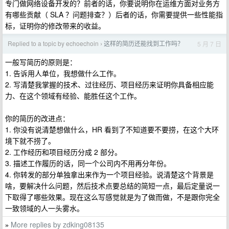
专门做网络设备开发的？前者的话，你要说明你在运维方面对业务方
有哪些贡献（ SLA ？问题排查？）后者的话，你需要提供一些性能指
标，证明你的修改带来的收益。
Replied to a topic by echoechoin
这样的简历还能找到工作吗？
5 月 7 日
›
一般写简历的原则是：
1. 告诉用人单位，我想做什么工作。
2. 写清楚我掌握的技术、过往经历、项目经历来证明你具备相应能
力、在这个领域有经验、能胜任这个工作。
你的简历的改进点：
1. 你没有说清楚想做什么，HR 看到了不知道要不要捞，在这个大环
境下就不捞了。
2. 工作经历和项目经历分成 2 部分。
3. 描述工作履历的话，同一个公司内不用再分年份。
4. 你转发的部分单独拿出来作为一个项目经验。说清楚这个背景是
啥，要解决什么问题，然后技术点要总结的简短一点，最后定量说一
下取得了哪些效果。现在这么写感觉就是为了做而做，不是跟你完全
一致领域的人一头雾水。
More replies by zdking08135
»