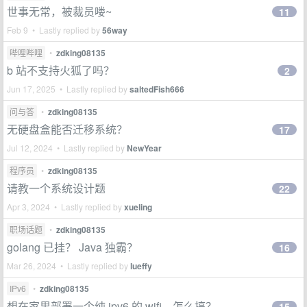
世事无常，被裁员喽~
11
Feb 9 • Lastly replied by
56way
哔哩哔哩
•
zdking08135
b 站不支持火狐了吗？
2
Jun 17, 2025 • Lastly replied by
saltedFish666
问与答
•
zdking08135
无硬盘盒能否迁移系统？
17
Jul 12, 2024 • Lastly replied by
NewYear
程序员
•
zdking08135
请教一个系统设计题
22
Apr 3, 2024 • Lastly replied by
xueling
职场话题
•
zdking08135
golang 已挂？ Java 独霸？
16
Mar 26, 2024 • Lastly replied by
lueffy
IPv6
•
zdking08135
想在家里部署一个纯 ipv6 的 wifi，怎么搞？
15