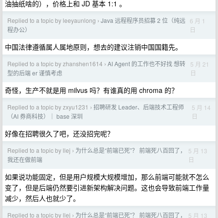
油抽纸啥的），价格上和 JD 基本 1:1 。
Replied to a topic by leeyaunlong
Java 远程程序员招募 2 位（纯远
6 月 1
›
日
程办公）
中国法律遵循属人属地原则，想去的建议注销中国国籍先。
Replied to a topic by zhanshen1614
AI Agent 的工作也不好找 想转
5 月 21
›
日
型的后端 er 谨慎考虑
奇怪，生产不就是用 milvus 吗？有谁真的用 chroma 的？
Replied to a topic by zxyu1231
招聘研发 Leader、后端技术工程师
5 月 14
›
日
（AI 券商科技）｜ base 深圳
好像在招聘很久了吧，还没招完呢？
Replied to a topic by llej
为什么总是“前端已死”？ 前端死八百回了，
5 月 13
›
日
我还在做前端
如果说功能固定，但是用户规模大规模增加，那么前端可能就不怎么
变了，但是后端仍然要引进新架构解决问题。这也会导致前端工作量
减少，然后人也就少了。
Replied to a topic by llej
为什么总是“前端已死”？ 前端死八百回了，
5 月 13
›