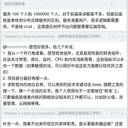
日
我还在做前端
服务 100 个人和 1000000 个人，对于前端来讲都差不多，但是后端
就是单体到分布式微服务的区别。服务海量用户，很多逻辑都需要
改，不是纯 crud ，这里面任何环节出问题都需要后端背锅。
Replied to a topic by echoechoin
这样的简历还能找到工作吗？
5 月 11 日
›
@
echoechoin
感觉好很多。给几个补充：
1. 我从一个外行角度看，感觉转发组件，尤其是高性能的转发组件，
应该关注带宽、吞吐、延时、CPU 和内存消耗等等，这些指标可以补
充一下数据（如果敏感的话，可以简历中说这些方面都比较优异之类
的）
2. 项目部分最好再细一点。
3. 求职意向的岗位名称，可以用你的技术关键词去 boss, 猎聘之类的
搜一下，换一个合适的名字。我个人觉得也不一定都放在“转发”上，
只要偏底层或者内核的网络协议相关的工作都可以，比如防火墙，流
量管理，云网络等等。
Replied to a topic by echoechoin
这样的简历还能找到工作吗？
5 月 7 日
›
补充一点，我看不出来你现在的具体职责。是从事服务器运维？还是