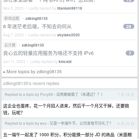
Nov 5, 2023 • Lastly replied by
titanium98118
职场话题
•
zdking08135
8 年迷茫老后端，不知去向何从
29
Aug 7, 2023 • Lastly replied by
skylake2020
云计算
•
zdking08135
良心云的轻量应用服务为啥还不支持 IPv6
7
Jun 11, 2023 • Lastly replied by
kincaid
More topics by zdking08135
»
zdking08135's recent replies
Replied to a topic by Pony69
试用期被裁了（未通过？？）
7 月 16 日
›
这企业也蛋疼，花一个月招人进来，然后干一个月又干掉，还要赔
钱，玩呢？
Replied to a topic by wvx
又是一年端午节，公司发啥节日礼了？
6 月 23 日
›
五一端午一起发了 1000 积分，积分能换一部分 JD 的商品（米面粮