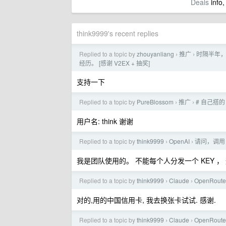
Deals
info,
think9999's recent replies
Replied to a topic by
zhouyanliang
推广
时隔半年，
›
›
经历。 [感谢 V2EX + 抽奖]
支持一下
Replied to a topic by
PureBlossom
推广
# 自己搭的
›
›
用户名: think 谢谢
Replied to a topic by
think9999
OpenAI
请问，调用 g
›
›
我是团队使用的。 不能每个人分发一个 KEY 
Replied to a topic by
think9999
Claude
OpenRout
›
›
对的,用的中国信用卡, 我去换张卡试试. 感谢.
Replied to a topic by
think9999
Claude
OpenRout
›
›