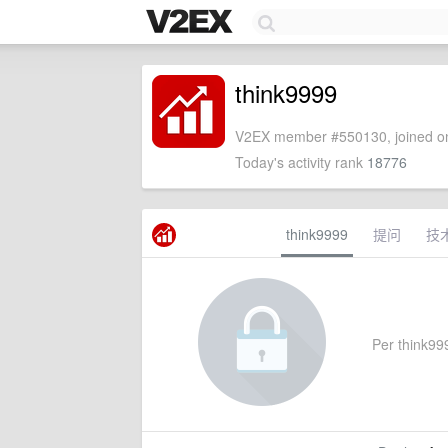
think9999
V2EX member #550130, joined on
Today's activity rank
18776
think9999
提问
技
Per think999