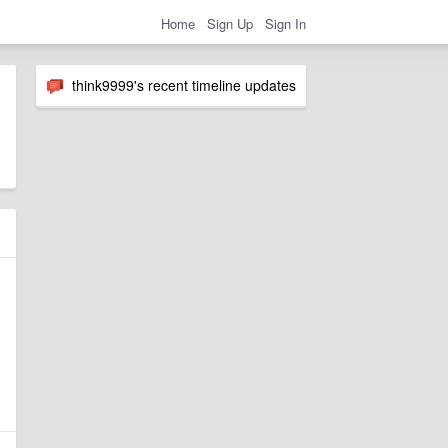
Home
Sign Up
Sign In
think9999's recent timeline updates