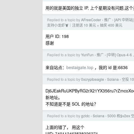
用的就是美国的独立 IP, 上个星期没有问题,这
Replied to a topic by
AFreeCoder
推广
[API 中转站]
›
›
支持小龙虾🦞｜注册送 10 美元 + 抽奖 400 美元
用户 ID: 198
感谢
Replied to a topic by
YunFun
推广
[中转] Opus-
›
›
来自站点：
bestaigate.top
，我的 id 是:6636
Replied to a topic by
0xcryptoeagle
Solana
空投 1
›
›
Dj6JEakRuUKPByRG2rX21YX356ru7rZmcoXo
新地址。
不知道是不是 SOL 的地址？
Replied to a topic by
gzldc
Solana
5000 枚$v2e
›
›
上面的错了， 用这个
UID: 740112463538226271