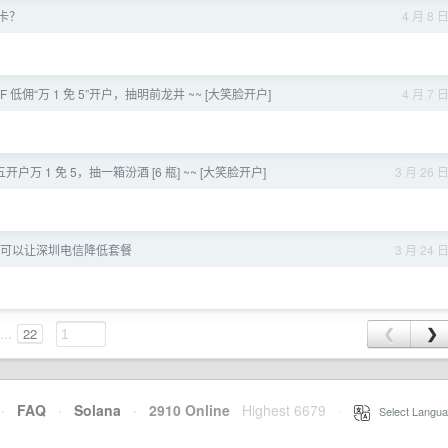
 卡？
4 月 8 
F 低佣“万 1 免 5”开户，抽明前龙井 ~~ [大笑脸开户]
4 月 7 
户万 1 免 5，抽一箱汾酒 [6 瓶] ~~ [大笑脸开户]
3 月 26 
可以让深圳电信降低套餐
3 月 24 
...
22
❮
❯
·
FAQ
·
Solana
·
2910 Online
Highest 6679
·
Select Langua