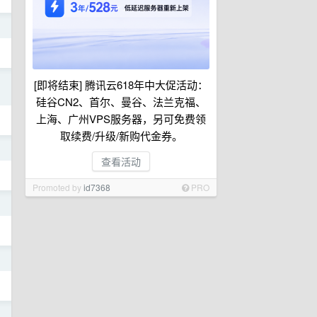
日
日
[即将结束] 腾讯云618年中大促活动：
硅谷CN2、首尔、曼谷、法兰克福、
上海、广州VPS服务器，另可免费领
取续费/升级/新购代金券。
日
查看活动
Promoted by
id7368
PRO
日
日
日