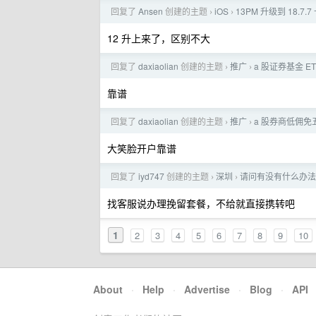
回复了
Ansen
创建的主题
iOS
13PM 升级到 18.7.7
›
›
12 升上来了，区别不大
回复了
daxiaolian
创建的主题
推广
a 股证券基金 ET
›
›
靠谱
回复了
daxiaolian
创建的主题
推广
a 股券商低佣免五开
›
›
大笑脸开户靠谱
回复了
iyd747
创建的主题
深圳
请问有没有什么办法
›
›
找客服说办理挽留套餐，不给就直接携转吧
1
2
3
4
5
6
7
8
9
10
About
·
Help
·
Advertise
·
Blog
·
API