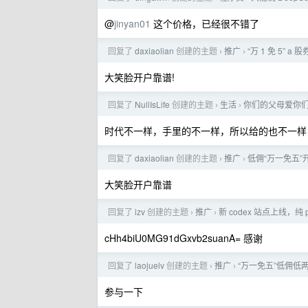
@
jinyan01
这个价格，已经很不错了
回复了
daxiaolian
创建的主题
推广
“万 1 免 5” 
›
›
大笑脸开户靠谱!
回复了
NullIsLife
创建的主题
生活
你们的父母爱你
›
›
时代不一样，手里的不一样，所以给的也不一样
回复了
daxiaolian
创建的主题
推广
低佣“万一免五”开
›
›
大笑脸开户靠谱
回复了
izv
创建的主题
推广
新 codex 站点上线，纯 
›
›
cHh4biU0MG91dGxvb2suanA= 感谢
回复了
laojuelv
创建的主题
推广
“万一免五”低佣低
›
›
参与一下