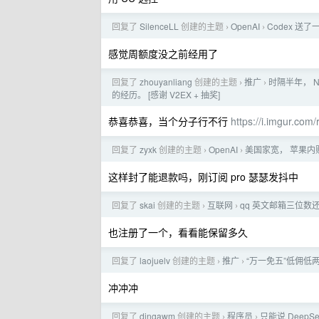
回复了
SilenceLL
创建的主题
OpenAI
Codex 送
›
›
感觉周额度没之前经用了
回复了
zhouyanliang
创建的主题
推广
时隔半年， N
›
›
的经历。 [感谢 V2EX + 抽奖]
恭喜恭喜，当个分子行不行
https://i.imgur.com/
回复了
zyxk
创建的主题
OpenAI
美国家宽， 苹果内购
›
›
这样封了能退款吗，刚订阅 pro 瑟瑟发抖中
回复了
skai
创建的主题
互联网
qq 英文邮箱三位数
›
›
也注册了一个，看看能保留多久
回复了
laojuelv
创建的主题
推广
“万一免五”低佣
›
›
冲冲冲
回复了
dingawm
创建的主题
程序员
只能说 DeepS
›
›