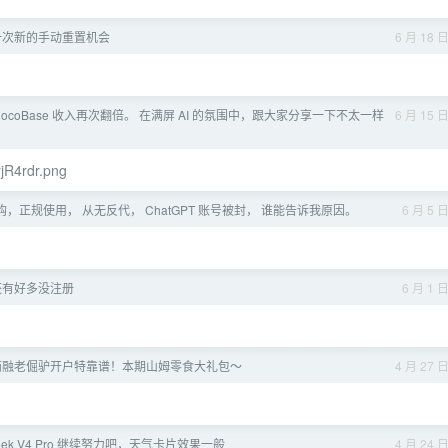
了一次新的手动重置机会
6 月 18 
ocoBase 收入再次翻倍。 在满屏 AI 的氛围中，跟大家分享一下不太一样
6 月 15 
rjR4rdr.png
，正规使用， 从无反代， ChatGPT 账号被封， 谁能告诉我原因。
6 月 5 
还有好多没注册
6 月 1 
低两融老倔驴开户特靠谱！本期山姆零食大礼包～
4 月 27 
eek V4 Pro 继续努力吧，天气卡片效果一般
4 月 24 