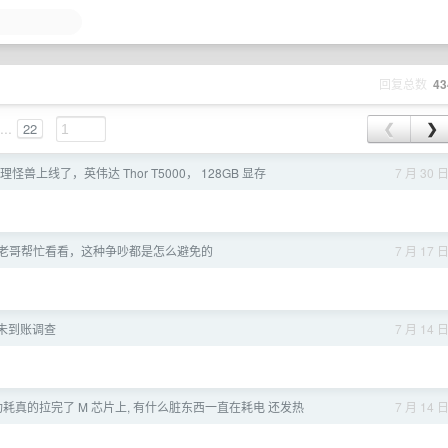
回复总数
43
...
22
❮
❯
I 推理怪兽上线了，英伟达 Thor T5000， 128GB 显存
7 月 30 
老哥帮忙看看，这种争吵都是怎么避免的
7 月 17 
卡未到账调查
7 月 14 
k 功耗真的拉完了 M 芯片上, 有什么脏东西一直在耗电 还发热
7 月 14 