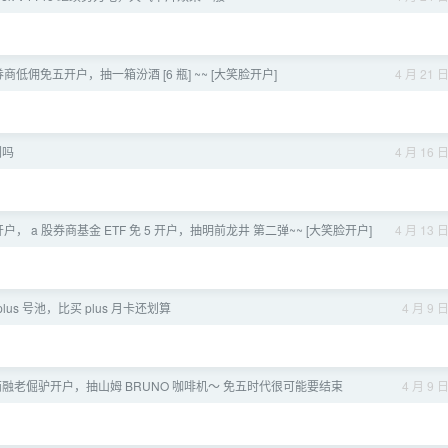
a 股券商低佣免五开户，抽一箱汾酒 [6 瓶] ~~ [大笑脸开户]
4 月 21 
们吗
4 月 16 
户， a 股券商基金 ETF 免 5 开户，抽明前龙井 第二弹~~ [大笑脸开户]
4 月 13 
plus 号池，比买 plus 月卡还划算
4 月 9 
两融老倔驴开户，抽山姆 BRUNO 咖啡机～ 免五时代很可能要结束
4 月 9 