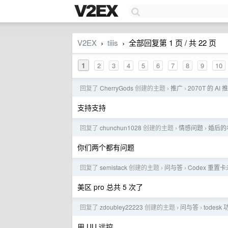
V2EX
tiiis
全部回复第 1 页 / 共 22 页
›
›
1
2
3
4
5
6
7
8
9
10
回复了
CherryGods
创建的主题
推广
2070T 的 A
›
›
支持支持
回复了
chunchun1028
创建的主题
情感问题
婚后的
›
›
你们两个都有问题
回复了
semistack
创建的主题
问与答
Codex 重置
›
›
美区 pro 总共 5 次了
回复了
zdoubley22223
创建的主题
问与答
todes
›
›
用 UU 远控