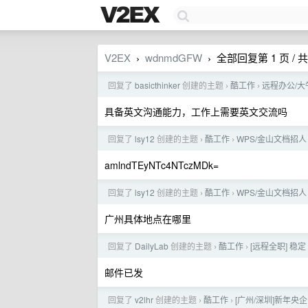
V2EX
wdnmdGFW
全部回复第 1 页 / 共
›
›
回复了
basicthinker
创建的主题
酷工作
远程办公/大
›
›
具备英文沟通能力，工作上需要英文交流吗
回复了
lsy12
创建的主题
酷工作
WPS/金山文档招人
›
›
amlndTEyNTc4NTczMDk=
回复了
lsy12
创建的主题
酷工作
WPS/金山文档招人
›
›
广州具体地点在哪里
回复了
DailyLab
创建的主题
酷工作
[远程全职] 稳定 
›
›
邮件已发
回复了
v2lhr
创建的主题
酷工作
[广州/深圳]新年
›
›