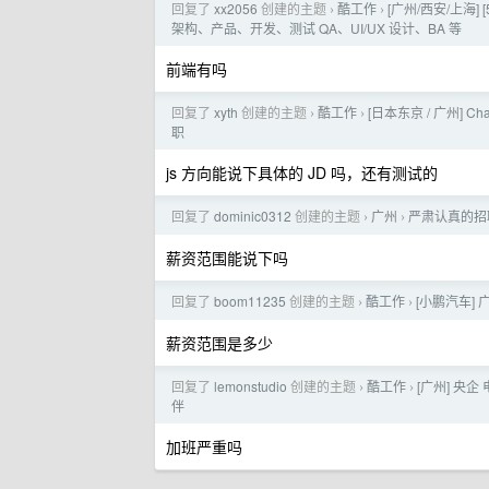
回复了
xx2056
创建的主题
酷工作
[广州/西安/上海] 
›
›
架构、产品、开发、测试 QA、UI/UX 设计、BA 等
前端有吗
回复了
xyth
创建的主题
酷工作
[日本东京 / 广州] Ch
›
›
职
js 方向能说下具体的 JD 吗，还有测试的
回复了
dominic0312
创建的主题
广州
严肃认真的招
›
›
薪资范围能说下吗
回复了
boom11235
创建的主题
酷工作
[小鹏汽车]
›
›
薪资范围是多少
回复了
lemonstudio
创建的主题
酷工作
[广州] 央
›
›
伴
加班严重吗