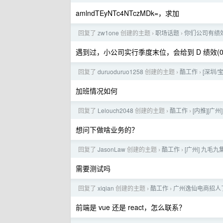
amlndTEyNTc4NTczMDk=，求加
回复了
zw1one
创建的主题
职场话题
你们公司有绩效
›
›
遇到过，小公司实行季度末位，会给到 D 绩效(0.5
回复了
duruoduruo1258
创建的主题
酷工作
[深圳/宝
›
›
加班情况如何
回复了
Lelouch2048
创建的主题
酷工作
[内推][广
›
›
想问下做啥业务的？
回复了
JasonLaw
创建的主题
酷工作
[广州] 九毛九
›
›
需要测试吗
回复了
xiqian
创建的主题
酷工作
广州逸仙电商招人
›
›
前端是 vue 还是 react，怎么联系？