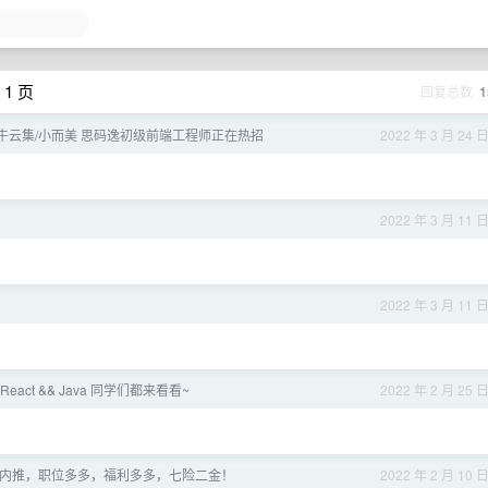
 1 页
回复总数
1
牛云集/小而美 思码逸初级前端工程师正在热招
2022 年 3 月 24 
2022 年 3 月 11 
2022 年 3 月 11 
React && Java 同学们都来看看~
2022 年 2 月 25 
央企内推，职位多多，福利多多，七险二金！
2022 年 2 月 10 