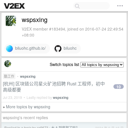
wspsxing
V2EX member #183494, joined on 2016-07-24 22:49:54
+08:00
biluohc.github.io/
biluohc
Switch topics list
酷工作
•
wspsxing
[杭州] 区块链公司星火矿池招聘 Rust 工程师，初中
10
高级都要
Jul 23, 2019 • Lastly replied by
wspsxing
More topics by wspsxing
»
wspsxing's recent replies
Replied to a topic by zz9673
大 A 到底部了吗？
2024 年 9 月 18 日