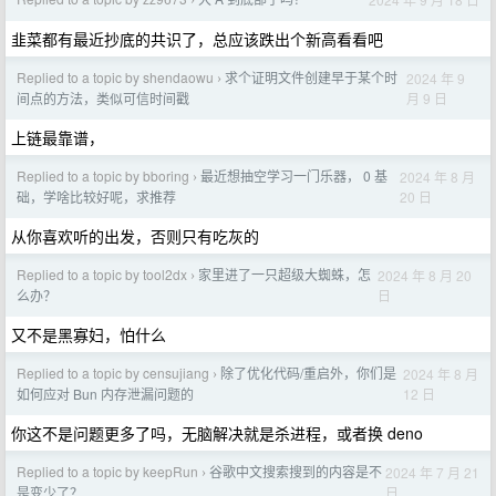
›
韭菜都有最近抄底的共识了，总应该跌出个新高看看吧
Replied to a topic by shendaowu
求个证明文件创建早于某个时
2024 年 9
›
月 9 日
间点的方法，类似可信时间戳
上链最靠谱，
Replied to a topic by bboring
最近想抽空学习一门乐器， 0 基
2024 年 8 月
›
20 日
础，学啥比较好呢，求推荐
从你喜欢听的出发，否则只有吃灰的
Replied to a topic by tool2dx
家里进了一只超级大蜘蛛，怎
2024 年 8 月 20
›
日
么办？
又不是黑寡妇，怕什么
Replied to a topic by censujiang
除了优化代码/重启外，你们是
2024 年 8 月
›
12 日
如何应对 Bun 内存泄漏问题的
你这不是问题更多了吗，无脑解决就是杀进程，或者换 deno
Replied to a topic by keepRun
谷歌中文搜索搜到的内容是不
2024 年 7 月 21
›
日
是变少了？