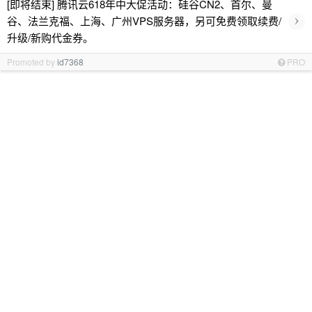
[即将结束] 腾讯云618年中大促活动：硅谷CN2、首尔、曼
›
谷、法兰克福、上海、广州VPS服务器，另可免费领取续费/
升级/新购代金券。
Promoted by
id7368
PRO