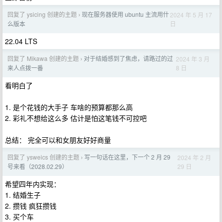
回复了 ysicing 创建的主题
现在服务器使用 ubuntu 主流用什
2024 年 5 月 17
›
日
么版本
22.04 LTS
回复了 Mikawa 创建的主题
对于结婚感到了焦虑，请路过的过
2024 年 3 月
›
8 日
来人点拨一番
看明白了
1. 是个花钱的大手子 车啥的预算都那么高
2. 彩礼不想给这么多 估计是怕这笔钱不可控吧
总结： 完全可以和女朋友好好商量
回复了 ysweics 创建的主题
写一句话在这里，下一个 2 月 29
2024 年 2 月
›
29 日
号来看（2028.02.29）
希望四年内实现：
1. 结婚生子
2. 攒钱 疯狂攒钱
3. 买个车