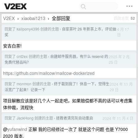
V2EX
xiaobai1213
全部回复
回复总数
52
›
›
回复了 kailpony4396 创建的主题
自家茶叶 26 年新茶上市，评论抽
4 月 17
›
日
奖
安吉白茶!
回复了 cnt2ex 创建的主题
自建邮件服务器，有什么 resend 的
2025 年 2 月
›
25 日
免费代替品吗？
https://github.com/mailcow/mailcow-dockerized
回复了 monmon 创建的主题
终于裁到我了！休息一下，觉得生
2024 年 11 月
›
29 日
活宽广了起来！记录一下
项目解散应该是好几个人一起走吧，如果赔偿都不高的话可以考虑集
体仲裁，流程快
回复了 JackHong 创建的主题
拯救者清完灰自动重启
2024 年 11 月 4 日
›
@
yufanwind
正解 我的已经修过一次了 就是这个问题 也是 Y7000
2020 版本.