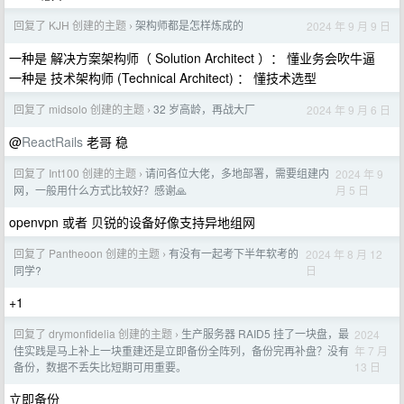
回复了 KJH 创建的主题
架构师都是怎样炼成的
2024 年 9 月 9 日
›
一种是 解决方案架构师（ Solution Architect ）： 懂业务会吹牛逼
一种是 技术架构师 (Technical Architect) ： 懂技术选型
回复了 midsolo 创建的主题
32 岁高龄，再战大厂
2024 年 9 月 6 日
›
@
ReactRails
老哥 稳
回复了 Int100 创建的主题
请问各位大佬，多地部署，需要组建内
2024 年 9
›
月 5 日
网，一般用什么方式比较好？感谢🙏
openvpn 或者 贝锐的设备好像支持异地组网
回复了 Pantheoon 创建的主题
有没有一起考下半年软考的
2024 年 8 月 12
›
日
同学?
+1
回复了 drymonfidelia 创建的主题
生产服务器 RAID5 挂了一块盘，最
2024
›
年 7 月
佳实践是马上补上一块重建还是立即备份全阵列，备份完再补盘？没有
13 日
备份，数据不丢失比短期可用重要。
立即备份