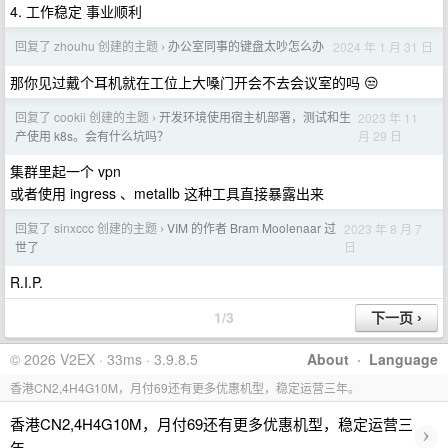
4. 工作稳定 事业顺利
回复了 zhouhu 创建的主题
办公室同事的键盘太吵怎么办
2024 年 1 月 31 日
›
那你见过戴个耳机就在工位上大嗓门开会不去会议室的吗 😒
回复了 cookii 创建的主题
开发环境使用宿主机部署，测试和生
2023 年 11
›
月 29 日
产使用 k8s。会有什么坑吗？
集群里起一个 vpn
或者使用 ingress 、metallb 这种工具直接暴露出来
回复了 sinxccc 创建的主题
VIM 的作者 Bram Moolenaar 过
2023 年 8 月 7
›
日
世了
R.I.P.
1/3
© 2026 V2EX · 33ms · 3.9.8.5
About
·
Language
香港CN2,4H4G10M，月付69还有更多优惠机型，稳定运营三年。
香港CN2,4H4G10M，月付69还有更多优惠机型，稳定运营三
›
年。