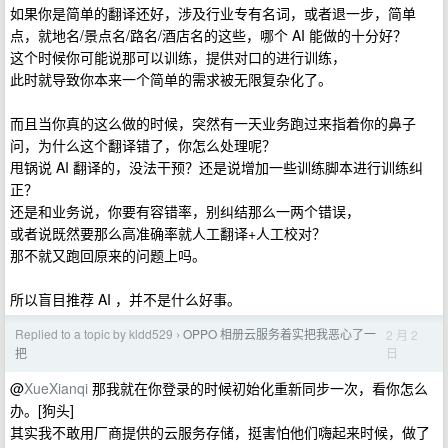
如果你是简单的翻译还好，涉及行业专有名词，或者退一步，简单
点，就地名/景点名/路名/酒店名的这些，哪个 AI 能做的十分好？
这个时候你可能说那可以训练，提供对口的进行训练，
此时就导致你本来一个简单的需求被无限复杂化了。
而且当你真的这么做的时候，突然有一天业务跑过来指着你的鼻子
问，为什么这个翻译错了，你怎么处理呢？
甩锅说 AI 翻译的，没法干预？还是说增加一些训练脚本进行训练纠
正？
还是和业务说，你要有容错率，别纠结那么一两个错误，
或者说既然要那么高准确率就人工翻译+人工校对？
那不就又跑回原来的问题上吗。
所以盲目推荐 AI ，并不是什么好事。
Replied to a topic by kldd529
OPPO 相册云服务着实把我恶心了一
2 月 2
›
日
把
@
XueXianqi
那我就在你登录的时候初始化重新同步一次，看你怎么
办。[狗头]
其实我不敢用厂商提供的云服务存储，挺害怕他们嗨起来时候，做了