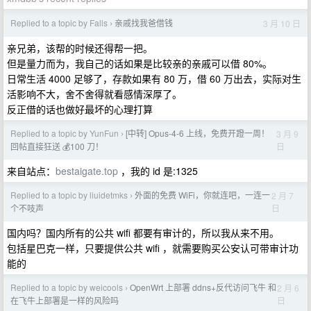
Replied to a topic by Falls
亲戚找我爸借钱
3 月 10 日
›
亲兄弟，该帮的时候还得帮一把。
但是量力而为，我自己的话如果是比较亲的亲戚可以借 80%。
日常生活 4000 足够了，存款如果有 80 万，借 60 万出去，实际对生
活影响不大，舍不舍得就看感情深厚了。
反正借的话也做好最坏的心理打算
Replied to a topic by YunFun
[中转] Opus-4-6 上线，免费开蹬一周！
3 月 9
›
日
回帖直接狂送 💰100 刀！
来自站点：
bestaigate.top
，我的 id 是:1325
Replied to a topic by liuidetmks
外面的免费 WiFi，你就连吧，一连一
2 月 7
›
日
个不吱声
国内吗？国内所有的公共 wifi 都要有审计的，所以我从来不用。
包括星巴克一样，只要提供公共 wifi ，就需要购买公安认可带审计功
能的
Replied to a topic by weicools
OpenWrt 上部署 ddns+反代访问飞牛 和
2 月 6
›
日
在飞牛上部署是一样的风险吗