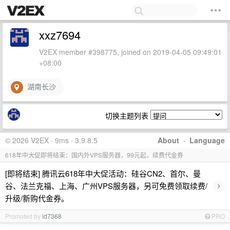
xxz7694
V2EX member #398775, joined on 2019-04-05 09:49:01
+08:00
湖南长沙
切换主题列表
© 2026 V2EX · 9ms · 3.9.8.5
About
·
Language
618年中大促即将结束：国内外VPS服务器，99元起，续费代金券
[即将结束] 腾讯云618年中大促活动：硅谷CN2、首尔、曼
›
谷、法兰克福、上海、广州VPS服务器，另可免费领取续费/
升级/新购代金券。
Promoted by
id7368
PRO