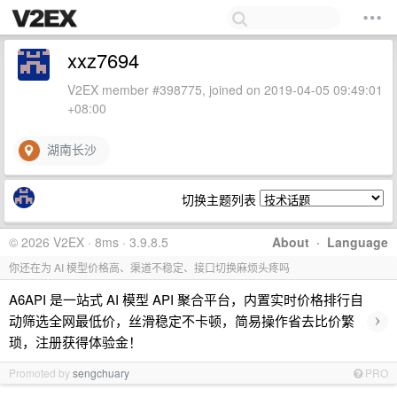
xxz7694
V2EX member #398775, joined on 2019-04-05 09:49:01
+08:00
湖南长沙
切换主题列表
© 2026 V2EX · 8ms · 3.9.8.5
About
·
Language
你还在为 AI 模型价格高、渠道不稳定、接口切换麻烦头疼吗
A6API 是一站式 AI 模型 API 聚合平台，内置实时价格排行自
›
动筛选全网最低价，丝滑稳定不卡顿，简易操作省去比价繁
琐，注册获得体验金！
Promoted by
sengchuary
PRO