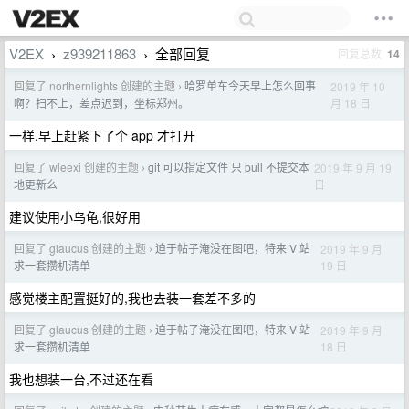
V2EX
z939211863
全部回复
回复总数
14
›
›
回复了 northernlights 创建的主题
哈罗单车今天早上怎么回事
2019 年 10
›
月 18 日
啊？扫不上，差点迟到，坐标郑州。
一样,早上赶紧下了个 app 才打开
回复了 wleexi 创建的主题
git 可以指定文件 只 pull 不提交本
2019 年 9 月 19
›
日
地更新么
建议使用小乌龟,很好用
回复了 glaucus 创建的主题
迫于帖子淹没在图吧，特来 V 站
2019 年 9 月
›
19 日
求一套攒机清单
感觉楼主配置挺好的,我也去装一套差不多的
回复了 glaucus 创建的主题
迫于帖子淹没在图吧，特来 V 站
2019 年 9 月
›
18 日
求一套攒机清单
我也想装一台,不过还在看