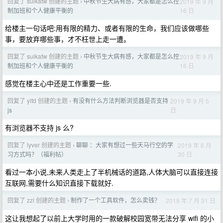
回复了 suikatw 创建的主题
中秋节生大病有感，大家都是怎么控
2019 年 9 月
›
16 日
制加班和个人健康平衡的
给楼主一句话吧:用有限的精力、或者有限的生命，我们应该做哪些
事，要放弃哪些事，才不枉世上走一遭。
回复了 suikatw 创建的主题
中秋节生大病有感，大家都是怎么控
2019 年 9 月
›
16 日
制加班和个人健康平衡的
感觉在楼主心中还是工作重要一些.
回复了 yitd 创建的主题
有没有什么方法判断浏览器是否支持
2019 年 9 月 5
›
日
js
有浏览器不支持 js 么?
回复了 lyver 创建的主题
聊聊 ：大家有想过一些天马行空的学
2019 年 8 月
›
30 日
习方式吗？（福利帖）
看过一本小说,未来人类走上了半机械话的道路,人体大脑可以直接连接
互联网,需要什么知识直接下载就好.
回复了 zzl 创建的主题
制作了一个工具软件，怎么卖钱？
2019 年 7 月 31 日
›
这让我想起了以前上大学时用的一款破解校园宽带无法分享 wifi 的小