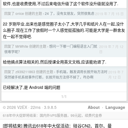
软件,也是收费使用,不过后来电信升级了这个软件没升级就没用了.
回复了 onice 创建的主题
24 了，没有女朋友，突然很焦虑
2019 年 7 月 15 日
›
22 岁刚毕业,出来也是感觉圈子太小了,大学几乎和纸片人在一起,没什
么圈子.现在工作了放假时一个人感觉挺孤独的.可能是大学是一群舍友
在一起不觉得吧.
回复了 MrWhite 创建的主题
想问一下哪一门编程语言入门就
2019 年 7 月 12
›
日
很难学呢？
给他搞点算法相关的,然后授课全用英文文档,应该能劝退了.
回复了 z939211863 创建的主题
手机端，触发调用长按开始方法时
2019 年 7
›
月 12 日
突然被手机系统事件打断，长按开始方法停不掉了，咋办啊
已经解决了,是 Android 端的问题
1/1
© 2026 V2EX · 22ms · 3.9.8.5
About
·
Language
618年中大促即将结束：国内外VPS服务器，99元起，续费代金券
[即将结束] 腾讯云618年中大促活动：硅谷CN2、首尔、曼