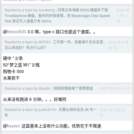
Replied to a topic by zuoakang
旧笔记本电脑 500G 硬盘拆下做
2020 年
›
7 月 11
TimeMachine 硬盘，备份的时候很慢，用 Blackmagic Disk Speed
日
Test 测试写入速度只有 30m/s
@
leicool520
3.0 噢，type c 接口也是这个速度。。
Replied to a topic by MITOO
工作第一年，准备端午去女友家，
2020 年 6 月
›
22 日
怎么表现好？带点什么好？
硬中 * 2/条
52°梦之蓝 M1* 2/瓶
购物卡 500
水果若干
Replied to a topic by Marstin
快跑和慢跑哪个更费膝盖
2020 年 6 月 11 日
›
从来没有跑进 6 分钟。。。好难阿
Replied to a topic by justin2018
天翼云相关会员 36 年一
2020 年 5 月 27
›
日
年
@
ksyson
这盘基本上没有什么功能，优势在于不限速