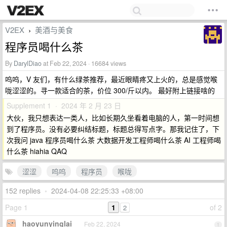
V2EX
美酒与美食
›
程序员喝什么茶
By
DarylDiao
at Feb 22, 2024 · 16684 views
呜呜，V 友们，有什么绿茶推荐，最近眼睛疼又上火的，总是感觉喉
咙涩涩的。寻一款适合的茶，价位 300/斤以内。 最好附上链接啥的
Supplement 1 · 2024 年 2 月 23 日
大伙，我只想表达一类人，比如长期久坐看着电脑的人，第一时间想
到了程序员。没有必要纠结标题，标题总得写点字。那我记住了，下
次我问 java 程序员喝什么茶 大数据开发工程师喝什么茶 AI 工程师喝
什么茶 hiahia QAQ
涩涩
呜呜
程序员
喉咙
152 replies
•
2024-04-08 22:25:33 +08:00
Page 1
1
of 2
2
haoyunyinglai
Feb 22, 2024
1