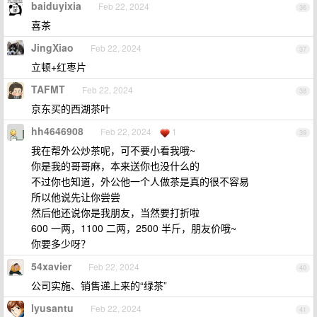
baiduyixia
Feb 22, 2024
36
喜茶
JingXiao
Feb 22, 2024
37
立顿+红枣片
TAFMT
Feb 22, 2024
38
京东买的西湖茶叶
hh4646908
Feb 22, 2024
1
39
我在帮外公炒茶呢，可不要小看我哦~
你是我的哥哥麻，本来送你也没什么的
不过你也知道，外公他一个人做茶是真的很不容易
所以他说先让你尝尝
然后他还说你是我朋友，当然要打折啦
600 一两，1100 二两，2500 半斤，朋友价哦~
你要多少呀？
54xavier
Feb 22, 2024
40
公司实施、销售递上来的“绿茶”
lyusantu
Feb 22, 2024
41