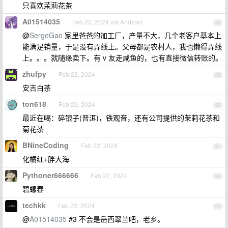
只喜欢茉莉花茶
A01514035
Feb 22, 2024 via Android
88
@
SergeGao
家里爸爸的加工厂，产量不大，几个老客户基本上
能满足销量，于是没有弄线上。父母都是农村人，我也懒得弄线
上。。。就随缘卖下。有 v 友走咸鱼的，也有直接微信转账的。
zhufpy
Feb 22, 2024
89
安吉白茶
ton618
Feb 22, 2024
90
最近在喝：碎银子(普洱)，铁观音，还有公司提供的茉莉花茶和
菊花茶
BNineCoding
Feb 22, 2024
91
化橘红+胖大海
Pythoner666666
Feb 22, 2024
92
碧螺春
techkk
Feb 22, 2024
93
@
A01514035
#3 不会是岳西翠兰吧，老乡。