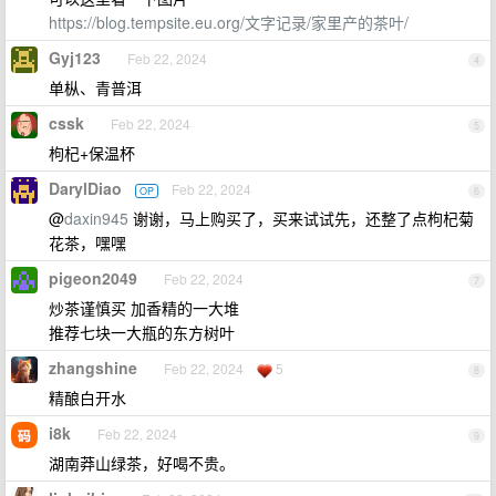
https://blog.tempsite.eu.org/文字记录/家里产的茶叶/
Gyj123
Feb 22, 2024
4
单枞、青普洱
cssk
Feb 22, 2024
5
枸杞+保温杯
DarylDiao
Feb 22, 2024
OP
6
@
daxin945
谢谢，马上购买了，买来试试先，还整了点枸杞菊
花茶，嘿嘿
pigeon2049
Feb 22, 2024
7
炒茶谨慎买 加香精的一大堆
推荐七块一大瓶的东方树叶
zhangshine
Feb 22, 2024
5
8
精酿白开水
i8k
Feb 22, 2024
9
湖南莽山绿茶，好喝不贵。