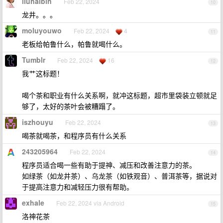
liuhaibin
Feb 22, 2024
10
龙井。。。
moluyouwo
Feb 22, 2024
4
11
老板给帕鲁什么，帕鲁就喝什么。
Tumblr
Feb 22, 2024
16
12
我艹这标题！
喝个茶和职业有什么关系啊，就冲这标题，超市里袋装立顿就足
够了，太好的茶叶会被糟蹋了。
iszhouyu
Feb 22, 2024
13
喝茶就喝茶，和程序员有什么关系
243205964
Feb 22, 2024
14
程序员适合喝一些有助于提神、减压和改善注意力的茶。
如绿茶（如龙井茶）、乌龙茶（如铁观音）、普洱茶等，据说对
于提高注意力和减轻压力很有帮助。
exhale
Feb 22, 2024 via Android
15
洛神花茶