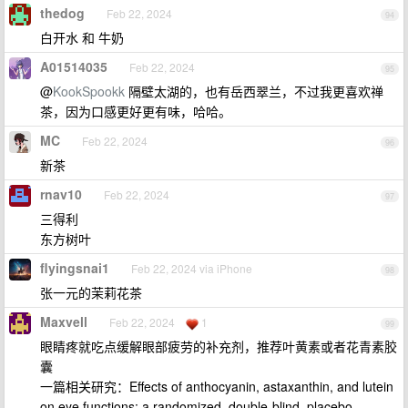
thedog
Feb 22, 2024
94
白开水 和 牛奶
A01514035
Feb 22, 2024
95
@
KookSpookk
隔壁太湖的，也有岳西翠兰，不过我更喜欢禅
茶，因为口感更好更有味，哈哈。
MC
Feb 22, 2024
96
新茶
rnav10
Feb 22, 2024
97
三得利
东方树叶
flyingsnai1
Feb 22, 2024 via iPhone
98
张一元的茉莉花茶
Maxvell
Feb 22, 2024
1
99
眼睛疼就吃点缓解眼部疲劳的补充剂，推荐叶黄素或者花青素胶
囊
一篇相关研究：Effects of anthocyanin, astaxanthin, and lutein
on eye functions: a randomized, double-blind, placebo-