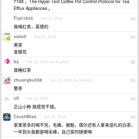
7168 ，The Hyper Text Coffee Pot Control Protocol for Tea
Efflux Appliances 。
Fish1024
Feb 22, 2024
30
我喝红茶，英德的
xshell
Feb 22, 2024
31
黑茶
金银花
by
Feb 22, 2024 via Android
32
昏睡红茶
zhuangku556
Feb 22, 2024 via Android
33
警茶
clf
Feb 22, 2024
34
正山小种 我感觉不错。
CrushMiss
Feb 22, 2024
35
家里茶多的喝不完，毛峰，猴魁，偶尔还有人拿来送礼的白茶，
一年到头我都是喝毛峰，自己家的随便喝