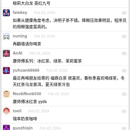
榕莉大白龙 英红九号
fatekey
Feb 22, 2024
56
如果从健康角度考虑，决明子茶不错。降眼压效果明显，程序员
的用眼强度蛮高的。
nutting
Feb 22, 2024
57
再翻墙请你喝茶
AnAI
Feb 22, 2024
58
康师傅系列：冰红茶、绿茶、茉莉蜜茶
yuhuan66666
Feb 22, 2024
59
最近再喝朋友给寄的 福鼎白茶 很喜欢，春秋季喜欢喝绿茶，冬
天红茶乌龙普洱，夏天绿茶冷泡
NoobNoob030
Feb 22, 2024
60
康师傅冰红茶 yyds
toeii
Feb 22, 2024
61
瑞幸奶茶咖啡
guozhiqin
Feb 22, 2024
62