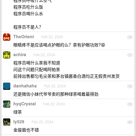
程序员呼吸什么空气
程序员吃什么饭
程序员喝什么水
程序员不是人？
TheOrient
Feb 22, 2024
76
眼睛疼不是应该喝点护眼的么？茶有护眼功效?😧
achira
Feb 22, 2024
77
程序员喝什么茶我不知道
问这个问题只配喝阿帕茶
前排出售都匀毛尖茶和茅台镇酱香白酒均正无假贵州发货
danhahaha
Feb 22, 2024
78
还是微信小妹代爷爷卖的那种绿茶喝着最得劲
hyqCrystal
Feb 22, 2024
79
绿茶
ly529
Feb 22, 2024
80
金骏眉也不错