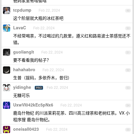
爸妈家里有啥偷啥
tcpdump
Feb 22, 2024
49
这个阶层就大瓶的冰红茶吧
LavaC
Feb 22, 2024
50
不经常喝茶，不过喝过的几款里，遵义红和路易波士茶感觉还不
错。
guolianglt
Feb 22, 2024
51
要不看看我的帖子？
hahahabro
Feb 22, 2024
52
生普（拔码，多依乔木，昔归）
yidinghe
Feb 22, 2024
PRO
53
无糖可乐
UxwVI042kEc5pNx6
Feb 22, 2024
54
鹿岛什物纪 的川派茉莉花茶、四川高三绿茶和老树红茶。VX 小
程序搜 鹿岛什物纪。
oneisall0423
Feb 22, 2024
55