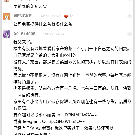
吴裕泰的茉莉云尖
MENGKE
Feb 22, 2024
14
2
公司免费提供什么茶就喝什么茶
A01514035
Feb 22, 2024
3
我又来了。
楼主有没有兴趣看看我家产的茶叶？引用一下自己之间的回复。
自己家就是产茶的，大别山农村的。
没有大片茶园，都是农民菜园地旁边的茶树，所以没有打农药的
情况。
因此量也不是很大，没有在网上销售，爸爸的老客户每年基本能
维持销量了。
也不是很贵，明前茶五六百一斤吧，也有三四百的。从几十块到
一两百的也有。
家里有个小冷库用来储存保鲜，所以现在也有一些存货，品质都
有保障。
有兴趣可以联系小而美: enJfY3NfMTIwOA==
或者 telegram: QHBpcGl4aWFuZQ==
已经有几位 V2 老哥在我这里买过了，效果应该还可以。
可以这里看一下图片