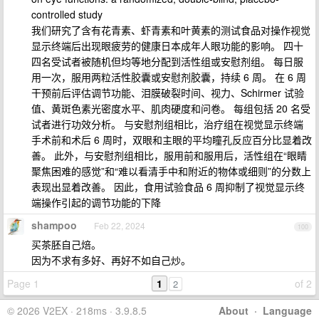
controlled study
我们研究了含有花青素、虾青素和叶黄素的测试食品对操作视觉
显示终端后出现眼疲劳的健康日本成年人眼功能的影响。 四十
四名受试者被随机但均等地分配到活性组或安慰剂组。 每日服
用一次，服用两粒活性胶囊或安慰剂胶囊，持续 6 周。 在 6 周
干预前后评估调节功能、泪膜破裂时间、视力、Schirmer 试验
值、黄斑色素光密度水平、肌肉硬度和问卷。 每组包括 20 名受
试者进行功效分析。 与安慰剂组相比，治疗组在视觉显示终端
手术前和术后 6 周时，双眼和主眼的平均瞳孔反应百分比显着改
善。 此外，与安慰剂组相比，服用前和服用后，活性组在“眼睛
聚焦困难的感觉”和“难以看清手中和附近的物体或细则”的分数上
表现出显着改善。 因此，食用试验食品 6 周抑制了视觉显示终
端操作引起的调节功能的下降
shampoo
Feb 22, 2024
100
买茶胚自己焙。
因为不求有多好、再好不如自己炒。
Page 1
1
of 2
2
© 2026 V2EX · 218ms · 3.9.8.5
About
·
Language