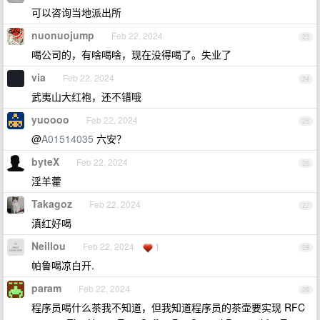
可以咨询当地派出所
nuonuojump
Feb 22, 2024
23
喝公司的，有啥喝啥，现在没得喝了。失业了
via
Feb 22, 2024
24
武夷山大红袍，还不错哦
yuoooo
Feb 22, 2024
25
@
A01514035
六安？
byteX
Feb 22, 2024
26
淫羊藿
Takagoz
Feb 22, 2024
27
滇红好喝
Neillou
Feb 22, 2024
1
28
帕鲁喝凉白开.
param
Feb 22, 2024
29
程序员喝什么茶我不知道，但我知道程序员的茶壶要实现 RFC