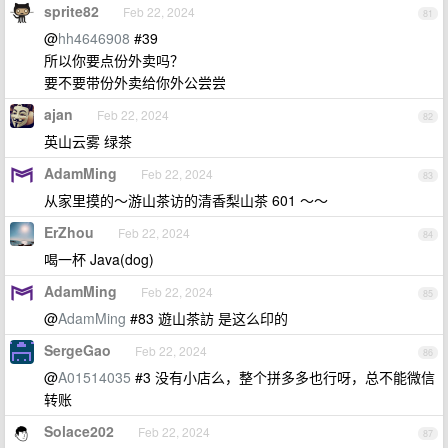
sprite82
Feb 22, 2024
81
@
hh4646908
#39
所以你要点份外卖吗？
要不要带份外卖给你外公尝尝
ajan
Feb 22, 2024
82
英山云雾 绿茶
AdamMing
Feb 22, 2024
83
从家里摸的～游山茶访的清香梨山茶 601 ～～
ErZhou
Feb 22, 2024
84
喝一杯 Java(dog)
AdamMing
Feb 22, 2024
85
@
AdamMing
#83 遊山茶訪 是这么印的
SergeGao
Feb 22, 2024
86
@
A01514035
#3 没有小店么，整个拼多多也行呀，总不能微信
转账
Solace202
Feb 22, 2024
87