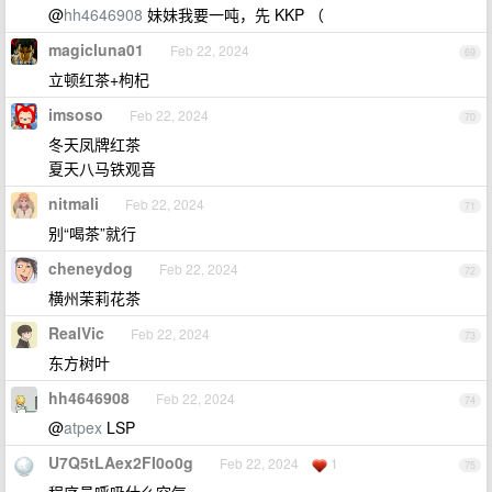
@
hh4646908
妹妹我要一吨，先 KKP （
magicluna01
Feb 22, 2024
69
立顿红茶+枸杞
imsoso
Feb 22, 2024
70
冬天凤牌红茶
夏天八马铁观音
nitmali
Feb 22, 2024
71
别“喝茶”就行
cheneydog
Feb 22, 2024
72
横州茉莉花茶
RealVic
Feb 22, 2024
73
东方树叶
hh4646908
Feb 22, 2024
74
@
atpex
LSP
U7Q5tLAex2FI0o0g
Feb 22, 2024
1
75