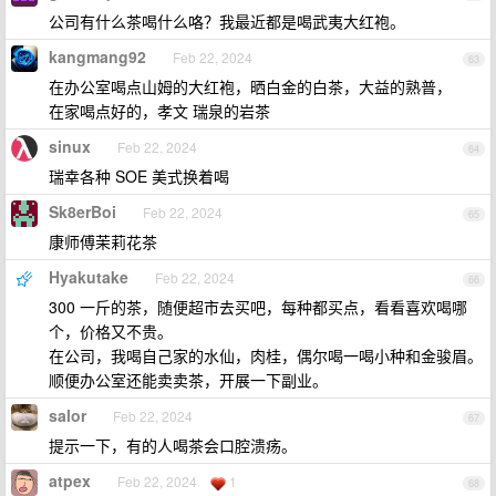
公司有什么茶喝什么咯？我最近都是喝武夷大红袍。
kangmang92
Feb 22, 2024
63
在办公室喝点山姆的大红袍，晒白金的白茶，大益的熟普，
在家喝点好的，孝文 瑞泉的岩茶
sinux
Feb 22, 2024
64
瑞幸各种 SOE 美式换着喝
Sk8erBoi
Feb 22, 2024
65
康师傅茉莉花茶
Hyakutake
Feb 22, 2024
66
300 一斤的茶，随便超市去买吧，每种都买点，看看喜欢喝哪
个，价格又不贵。
在公司，我喝自己家的水仙，肉桂，偶尔喝一喝小种和金骏眉。
顺便办公室还能卖卖茶，开展一下副业。
salor
Feb 22, 2024
67
提示一下，有的人喝茶会口腔溃疡。
atpex
Feb 22, 2024
1
68