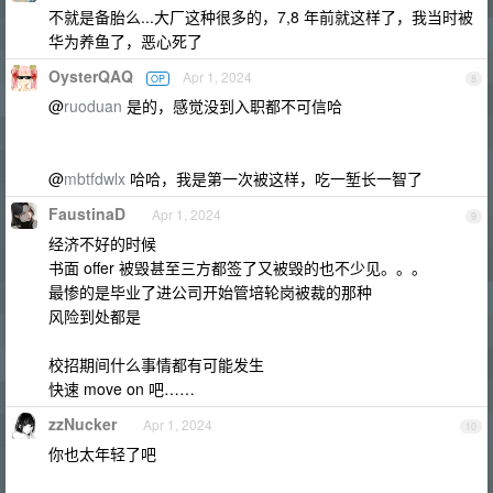
不就是备胎么...大厂这种很多的，7,8 年前就这样了，我当时被
华为养鱼了，恶心死了
OysterQAQ
Apr 1, 2024
OP
8
@
ruoduan
是的，感觉没到入职都不可信哈
@
mbtfdwlx
哈哈，我是第一次被这样，吃一堑长一智了
FaustinaD
Apr 1, 2024
9
经济不好的时候
书面 offer 被毁甚至三方都签了又被毁的也不少见。。。
最惨的是毕业了进公司开始管培轮岗被裁的那种
风险到处都是
校招期间什么事情都有可能发生
快速 move on 吧……
zzNucker
Apr 1, 2024
10
你也太年轻了吧