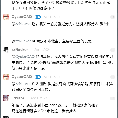
现在互联网紧缩，各个业务线调整频繁，HC 时有时无太正常
了，HR 有时候也确定不了
OysterQAQ
Apr 1, 2024
OP
11
@
zzNucker
恩，我第一感觉就是无力，感觉大部分人的渺小
@
zzNucker
hr 肯定不能做主，主要是上面的意思
zzNucker
Apr 1, 2024
12
@
OysterQAQ
我的建议是找人帮忙看看美团还有没有别的实习
生岗位，毕竟你这种已经面过如果是客观原因没 hc 的同公司转
简历会比较方便一点
OysterQAQ
Apr 1, 2024
OP
13
@
zzNucker
#12 谢谢 但是没有面试官微信哈哈 应该有 hc 我看
官网这个岗位还可以投，
jin5354
Apr 1, 2024
14
年轻了，还没走到书面 offer 这一步，就把别家的拒了
现在这行情确实 offer 审批这一步会挂人