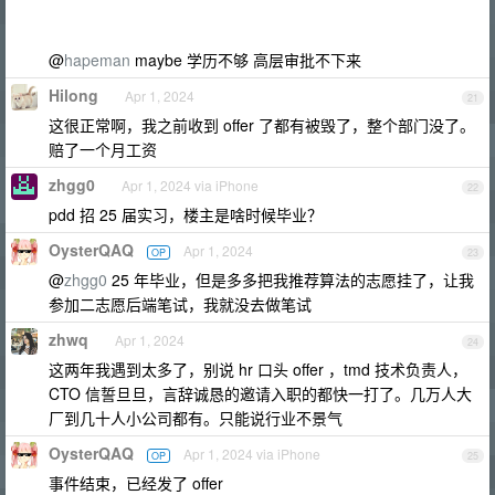
@
hapeman
maybe 学历不够 高层审批不下来
Hilong
Apr 1, 2024
21
这很正常啊，我之前收到 offer 了都有被毁了，整个部门没了。
赔了一个月工资
zhgg0
Apr 1, 2024 via iPhone
22
pdd 招 25 届实习，楼主是啥时候毕业？
OysterQAQ
Apr 1, 2024
OP
23
@
zhgg0
25 年毕业，但是多多把我推荐算法的志愿挂了，让我
参加二志愿后端笔试，我就没去做笔试
zhwq
Apr 1, 2024
24
这两年我遇到太多了，别说 hr 口头 offer ，tmd 技术负责人，
CTO 信誓旦旦，言辞诚恳的邀请入职的都快一打了。几万人大
厂到几十人小公司都有。只能说行业不景气
OysterQAQ
Apr 1, 2024 via iPhone
OP
25
事件结束，已经发了 offer