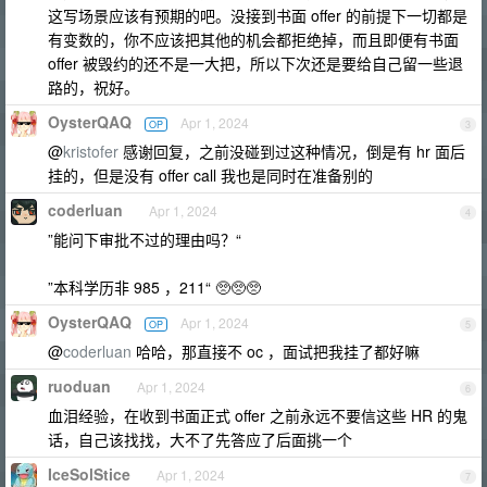
这写场景应该有预期的吧。没接到书面 offer 的前提下一切都是
有变数的，你不应该把其他的机会都拒绝掉，而且即便有书面
offer 被毁约的还不是一大把，所以下次还是要给自己留一些退
路的，祝好。
OysterQAQ
Apr 1, 2024
OP
3
@
kristofer
感谢回复，之前没碰到过这种情况，倒是有 hr 面后
挂的，但是没有 offer call 我也是同时在准备别的
coderluan
Apr 1, 2024
4
”能问下审批不过的理由吗？“
”本科学历非 985 ，211“ 🥺🥺🥺
OysterQAQ
Apr 1, 2024
OP
5
@
coderluan
哈哈，那直接不 oc ，面试把我挂了都好嘛
ruoduan
Apr 1, 2024
6
血泪经验，在收到书面正式 offer 之前永远不要信这些 HR 的鬼
话，自己该找找，大不了先答应了后面挑一个
IceSolStice
Apr 1, 2024
7