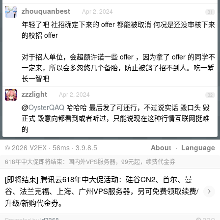
zhouquanbest
Apr 2, 2024
31
年轻了吧 社招确定下来的 offer 都能被取消 何况是还没审核下来
的校招 offer
对于招人单位，会超额许诺一些 offer ，因为拿了 offer 的同学不
一定来，所以会多忽悠几个备胎，防止被鸽了招不到人。吃一堑
长一智吧
zzzlight
Apr 2, 2024
32
@
OysterQAQ
哈哈哈 最后发了可还行，不过说实话 毁口头 毁
正式 毁意向都看到或者听过，只能说现在这种行情互联网挺难
的
© 2026 V2EX · 56ms · 3.9.8.5
About
·
Language
618年中大促即将结束：国内外VPS服务器，99元起，续费代金券
[即将结束] 腾讯云618年中大促活动：硅谷CN2、首尔、曼
›
谷、法兰克福、上海、广州VPS服务器，另可免费领取续费/
升级/新购代金券。
Promoted by
id7368
PRO