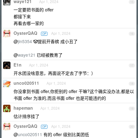
waye121
Apr 1, 2024
15
一定要把书面的 offer
都接下来
再看去哪一家的
OysterQAQ
Apr 1, 2024
OP
16
@
jin5354
🤡提前开香槟 成小丑了
@
waye121
已经被教育了
E1n
Apr 1, 2024
17
开水团没啥意思，再面说不定去了字节：）
unco020511
Apr 1, 2024
18
你没拿到书面 offer,你拒别的 offer 干嘛?这个确实没办法,都是以
书面 offer 为准的,而且书面 offer 也是可能违约的
hapeman
Apr 1, 2024
19
估计排序挂了
OysterQAQ
Apr 1, 2024
OP
20
@
unco020511
有的 offer 级别比美团低