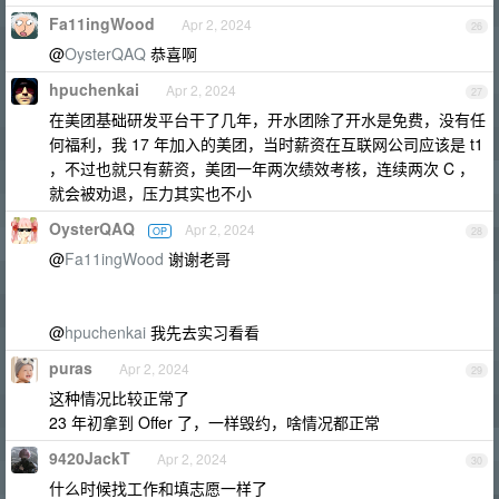
Fa11ingWood
Apr 2, 2024
26
@
OysterQAQ
恭喜啊
hpuchenkai
Apr 2, 2024
27
在美团基础研发平台干了几年，开水团除了开水是免费，没有任
何福利，我 17 年加入的美团，当时薪资在互联网公司应该是 t1
，不过也就只有薪资，美团一年两次绩效考核，连续两次 C ，
就会被劝退，压力其实也不小
OysterQAQ
Apr 2, 2024
OP
28
@
Fa11ingWood
谢谢老哥
@
hpuchenkai
我先去实习看看
puras
Apr 2, 2024
29
这种情况比较正常了
23 年初拿到 Offer 了，一样毁约，啥情况都正常
9420JackT
Apr 2, 2024
30
什么时候找工作和填志愿一样了