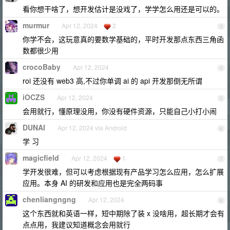
看你想干啥了，想开发估计是没戏了，学学怎么用还是可以的。
murmur
Apr 12, 2024
2
3
你学不会，这玩意真的要数学基础的，平时开发那点东西三角函
数都很少用
crocoBaby
Apr 12, 2024
4
roi 还没有 web3 高,不过你单调 ai 的 api 开发那倒无所谓
iOCZS
Apr 12, 2024
5
会用就行，懂原理没用，你没有硬件资源，只能自己小打小闹
DUNAI
Apr 12, 2024 via Android
6
学 习
magicfield
Apr 12, 2024
1
7
学开发很难，但可以考虑根据现有产品学习怎么应用，怎么扩展
应用。本身 AI 的研发和应用也是完全两码事
chenliangngng
Apr 12, 2024
8
这个东西就和英语一样，短中期除了装 x 没啥用，超长期才会有
点点用，我建议知道概念会用就行