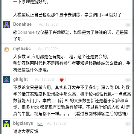
一下原理是挺好的。
大模型反正自己也没那个显卡去训练，学会调用 api 就好了
Donahue
Apr 12, 2024
48
@
Donahue
仅仅基于兴趣驱动，如果是为了赚钱的话，还是算
了吧
mythabc
Apr 12, 2024
49
大多数 ai 应用都是在玩提示工程，这个还是要会的。
移动互联网时代也不是所有参与者要知道移动终端怎么做的，手
机通信是什么原理。
gitlight
Apr 13, 2024
1
50
不发论文只是做应用，其实和开发差不了多少；深入到 DL 的数
学的话其实难度也没想象中那么高，概率论+线性代数+一点点高
数就能入门了，本质上目前 AI 的大多数创新还是基于实验和直
觉，很多 trick 都是现有实验后有解释。不过数学好的人搞 AI 是
真的牛批，视角都不一样。。。（看过苏剑林博客之后的感悟）
bigxianyu
Apr 13, 2024
OP
51
谢谢大家反馈