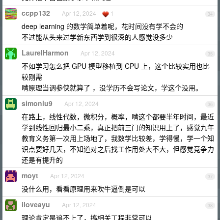
ccpp132
Apr 12, 2024
1
34
deep learning 的数学简单着呢，花时间没有学不会的
不过能从头来过学新东西学到很深的人感觉没多少
LaurelHarmon
Apr 12, 2024
35
不如学习怎么把 GPU 模型移植到 CPU 上，这个比较实用也比
较刚需
啃原理当调参侠就算了 ，没学历不会写论文，学这个没用。
simonlu9
Apr 12, 2024
36
在路上，线性代数，微积分，概率，啃这个都要半年时间，最近
学到线性回归最小二乘，真正把前三门的知识用上了，感觉九年
教育义务第一次用上场地了，我数学比较差，学得慢，学一个知
识点要好几天，不知道对之后找工作用处大不大，但感觉竞争力
还是有提升的
moyt
Apr 12, 2024
37
没什么用，看看原理用来吹牛逼倒是可以
iloveayu
Apr 12, 2024
38
理论肯定是追不上了，搞相关工程非常可以