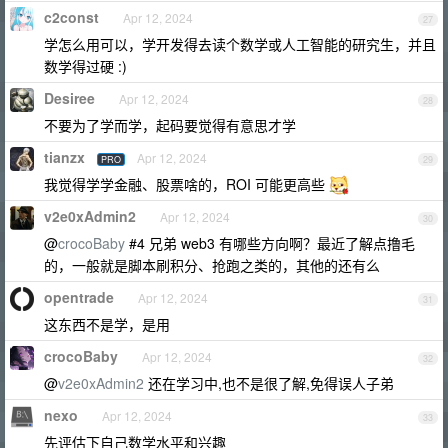
c2const
Apr 12, 2024
27
学怎么用可以，学开发得去读个数学或人工智能的研究生，并且
数学得过硬 :)
Desiree
Apr 12, 2024
28
不要为了学而学，起码要觉得有意思才学
tianzx
Apr 12, 2024
PRO
29
我觉得学学金融、股票啥的，ROI 可能更高些
v2e0xAdmin2
Apr 12, 2024
30
@
crocoBaby
#4 兄弟 web3 有哪些方向啊？最近了解点撸毛
的，一般就是脚本刷积分、抢跑之类的，其他的还有么
opentrade
Apr 12, 2024
31
这东西不是学，是用
crocoBaby
Apr 12, 2024
32
@
v2e0xAdmin2
还在学习中,也不是很了解,免得误人子弟
nexo
Apr 12, 2024
33
先评估下自己数学水平和兴趣