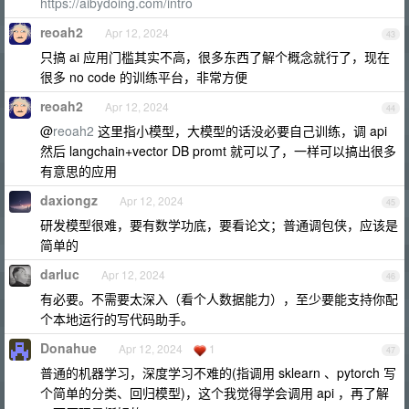
https://aibydoing.com/intro
reoah2
Apr 12, 2024
43
只搞 ai 应用门槛其实不高，很多东西了解个概念就行了，现在
很多 no code 的训练平台，非常方便
reoah2
Apr 12, 2024
44
@
reoah2
这里指小模型，大模型的话没必要自己训练，调 api
然后 langchain+vector DB promt 就可以了，一样可以搞出很多
有意思的应用
daxiongz
Apr 12, 2024
45
研发模型很难，要有数学功底，要看论文；普通调包侠，应该是
简单的
darluc
Apr 12, 2024
46
有必要。不需要太深入（看个人数据能力），至少要能支持你配
个本地运行的写代码助手。
Donahue
Apr 12, 2024
1
47
普通的机器学习，深度学习不难的(指调用 sklearn 、pytorch 写
个简单的分类、回归模型)，这个我觉得学会调用 api ，再了解