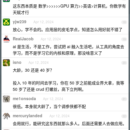
这东西本质是 数学>>>>>>GPU 算力>>英语>计算机，你数学有
天赋才行
yjw239
Apr 12, 2024
18
放心，学不会的。应用层的皮毛学点，知道怎么用好就不错了
RealJacob
Apr 12, 2024
19
ai 是生活，不是工作，尝试把 ai 融入生活吧，从工具的角度去
学习，而不是学习它的内核和原理，那没啥意义了
isno
Apr 12, 2024
20
大龄，30 还是 40 岁？
投入 10 年的时间去学习，你在 50 岁之前能成业界大拿，我等
50 岁了还是 crud 打螺丝，高下立判啊。
me1onsoda
Apr 12, 2024
21
很低。本身就大龄了，当个调参侠都不配
mercurylanded
Apr 12, 2024
22
会用就行，能研究这东西就那么多人。后面还需要人去做应用。