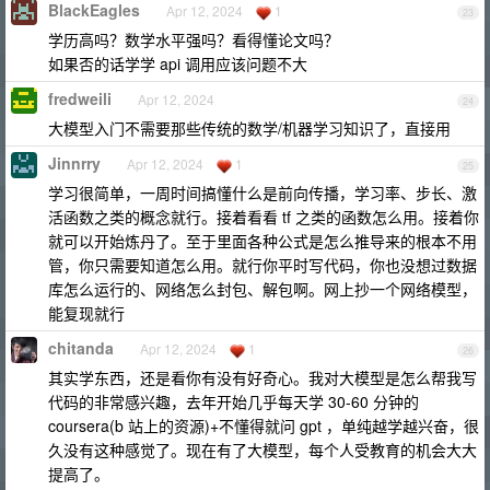
BlackEagles
Apr 12, 2024
1
23
学历高吗？数学水平强吗？看得懂论文吗？
如果否的话学学 api 调用应该问题不大
fredweili
Apr 12, 2024
24
大模型入门不需要那些传统的数学/机器学习知识了，直接用
Jinnrry
Apr 12, 2024
1
25
学习很简单，一周时间搞懂什么是前向传播，学习率、步长、激
活函数之类的概念就行。接着看看 tf 之类的函数怎么用。接着你
就可以开始炼丹了。至于里面各种公式是怎么推导来的根本不用
管，你只需要知道怎么用。就行你平时写代码，你也没想过数据
库怎么运行的、网络怎么封包、解包啊。网上抄一个网络模型，
能复现就行
chitanda
Apr 12, 2024
1
26
其实学东西，还是看你有没有好奇心。我对大模型是怎么帮我写
代码的非常感兴趣，去年开始几乎每天学 30-60 分钟的
coursera(b 站上的资源)+不懂得就问 gpt ，单纯越学越兴奋，很
久没有这种感觉了。现在有了大模型，每个人受教育的机会大大
提高了。