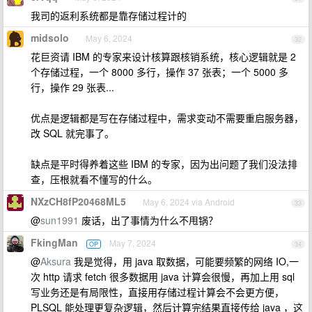
我司的返利系统都是靠存储过程计的
midsolo
May 6, 2024
32
花巨资请 IBM 的专家来设计核算跟核销系统，核心逻辑就是 2
个存储过程，一个 8000 多行，操作 37 张表；一个 5000 多
行，操作 29 张表...
优点是逻辑都是写在存储过程中，需求变动不需要重启服务器，
改 SQL 就完事了。
缺点是平时得养着这些 IBM 的专家，因为出问题了我们没法排
查，压根就看不懂写的什么。
NXzCH8fP20468ML5
May 6, 2024 via Android
33
@
sun1991
废话，出了事情为什么不甩锅？
FkingMan
May 7, 2024
OP
34
@
Aksura
我是觉得，用 java 取数据，可能要频繁的网络 IO,一
次 http 请求 fetch 很多数据用 java 计算会很慢，再加上用 sql
写业务还是有局限性，直接用存储过程计算会不会更方便，
PLSQL 能处理更复杂逻辑，然后计算完结果直接传给 java ，这