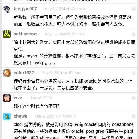
fengyie007
May 5, 2024 via Android
3
新系统一般不会再用了吧。但作为老系统替换成本还是很高的，
而且一般收益也不大，吃力不讨好的事一般不会有人去做。
sakilascott
May 5, 2024 via Android
4
除非特别大的系统，实际上大部分系统用存储过程维护成本反而
更低。
但是，mysql 的计算性能，根本跑不了存储过程，云厂商又要忽
悠大家用 mysql 。。。
echo1937
May 5, 2024 via iPhone
5
传统行业做核心业务这块，大型机加 oracle 是可以承载的，但
现在不会了，一是贵，二是供应链不安全。
ivvei
May 6, 2024
6
现在这个时代有何不同？
xhawk
May 6, 2024 via Android
7
plsql 挺优秀的，就是能用 plsql 只有 oracle.国内的 oceanbase
还有其他的一些数据库也模仿 oracle. post gres 倒是有些 plsql
的创新，能生成 restapi ，但是在 plsql 里头，最优秀的是对包