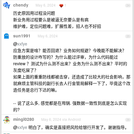
chendy
May 6, 2024
1
24
历史原因用过程没问题
新业务用过程要么是被逼无奈要么是有病
维护难，定位问题难，扩展性差，招人也不好招
sun1991
May 6, 2024
25
@
xxfye
应急方案是啥？能否回退？业务如何规避？今晚能不能解决？
防重放的设计咋写的？为什么能过评审，为什么代码能过
review ？测试为什么测不出来？业务为什么测不出来？平时的
灰度吃屎了？
如果上面的重重防线都被击穿，还造成了比较大的社会影响，那
就麻烦主管科技的副行长去人行金管局解释一下了，毕竟这个改
造任务是总行下达的嘛。
-- 说了这么多, 感觉都是在甩锅. 强数据一致性到底是怎么实现
的?
mingl0280
May 6, 2024 via Android
26
@
xxfye
明白了，确实是直接把风险给银行开发了。谢谢指导。