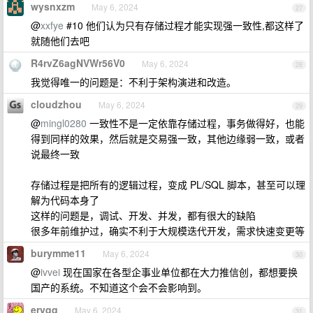
wysnxzm
May 6, 2024
27
@
xxfye
#10 他们认为只有存储过程才能实现强一致性,都这样了
就随他们去吧
R4rvZ6agNVWr56V0
May 6, 2024
28
我觉得唯一的问题是：不利于架构演进和改造。
cloudzhou
May 6, 2024
29
@
mingl0280
一致性不是一定依靠存储过程，事务做得好，也能
得到同样的效果，然后就是交易强一致，其他边缘弱一致，或者
说最终一致
存储过程是把所有的逻辑过程，变成 PL/SQL 脚本，甚至可以理
解为代码本身了
这样的问题是，调试、开发、并发，都有很大的缺陷
很多年前维护过，确实不利于大规模迭代开发，需求快速变更等
burymme11
May 6, 2024
30
@
ivvei
现在国家在各型企事业单位都在大力推信创，都想要换
国产的系统。不知道这个会不会影响到。
ervqq
May 6, 2024
31