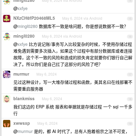
mingl0280
May 6, 2024 via Android
14
@
xxfye
NXzCH8fP20468ML5
May 6, 2024 via Android
15
@
mingl0280
数据库不一致是啥问题，你是想说数据不一致？
mingl0280
May 6, 2024 via Android
16
@
xxfye
比方说记账/事务写入比较复杂的时候，不使用存储过程
难免遇到需要多次插入，如果这个过程中有部分数据库或者连接
故障，这个不一致的风险和造成的损失肯定就要你们银行自己解
决了。所以你们是自己扛了这部分的风险了吧？
murmur
May 6, 2024
17
见过这种设计，写一大堆存储过程和函数，美其名曰在线部署不
需要重启服务器
blankmiss
May 6, 2024
18
我们这边的 ERP 系统 报表和单据就是存储过程 一个 sql 一千多
行
xwwsxp
May 6, 2024
19
@
murmur
是的，都 AI 时代了，总有人抱着祖宗之法不可变，