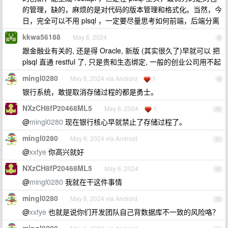
的管理，缺的，麻烦的是对代码的版本管理和格式化。当然，今
日，完全可以不用 plsql ，一定要尽量思考如何前端，后端分离
kkwa56188
May 6, 2024
8
跟金融业有关的, 还是得 Oracle, 新版 (其实很久了)早就可以 把
plsql 直通 restful 了, 只是贵和生态绑定, 一般的创业公司用不起
mingl0280
May 6, 2024 via Android
1
9
银行系统，敢提取消存储过程的都是勇士。
NXzCH8fP20468ML5
May 6, 2024
1
10
@
mingl0280
现在银行核心早就禁止了存储过程了。
mingl0280
May 6, 2024 via Android
11
@
xxfye
你高兴就好
NXzCH8fP20468ML5
May 6, 2024
12
@
mingl0280
我就在干这件事情
mingl0280
May 6, 2024 via Android
13
@
xxfye
也就是说你们开发团队自己背数据库不一致的风险咯？