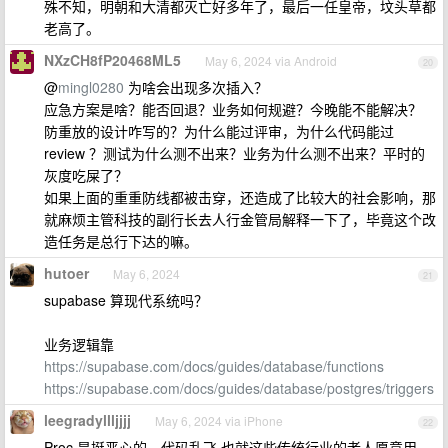
殊不知，明朝和大清都灭亡好多年了，最后一任皇帝，坟头草都
老高了。
NXzCH8fP20468ML5
May 6, 2024 via Android
20
@
mingl0280
为啥会出现多次插入？
应急方案是啥？能否回退？业务如何规避？今晚能不能解决？
防重放的设计咋写的？为什么能过评审，为什么代码能过
review ？测试为什么测不出来？业务为什么测不出来？平时的
灰度吃屎了？
如果上面的重重防线都被击穿，还造成了比较大的社会影响，那
就麻烦主管科技的副行长去人行金管局解释一下了，毕竟这个改
造任务是总行下达的嘛。
hutoer
May 6, 2024
21
supabase 算现代系统吗？
业务逻辑靠
https://supabase.com/docs/guides/database/functions
https://supabase.com/docs/guides/database/postgres/triggers
leegradyllljjjj
May 6, 2024 via iPhone
22
Proc 是挺恶心的，代码乱飞 也就这些传统行业的老人愿意用