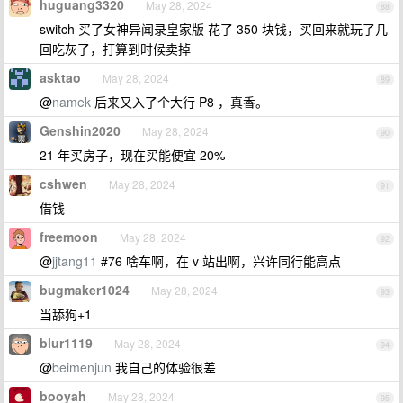
huguang3320
May 28, 2024
88
switch 买了女神异闻录皇家版 花了 350 块钱，买回来就玩了几
回吃灰了，打算到时候卖掉
asktao
May 28, 2024
89
@
namek
后来又入了个大行 P8 ，真香。
Genshin2020
May 28, 2024
90
21 年买房子，现在买能便宜 20%
cshwen
May 28, 2024
91
借钱
freemoon
May 28, 2024
92
@
jjtang11
#76 啥车啊，在 v 站出啊，兴许同行能高点
bugmaker1024
May 28, 2024
93
当舔狗+1
blur1119
May 28, 2024
94
@
beimenjun
我自己的体验很差
booyah
May 28, 2024
95