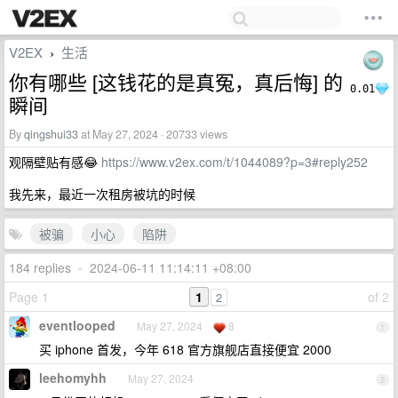
V2EX
生活
›
你有哪些 [这钱花的是真冤，真后悔] 的
0.01
瞬间
By
qingshui33
at May 27, 2024 · 20733 views
观隔壁贴有感😂
https://www.v2ex.com/t/1044089?p=3#reply252
我先来，最近一次租房被坑的时候
被骗
小心
陷阱
184 replies
•
2024-06-11 11:14:11 +08:00
Page 1
1
of 2
2
eventlooped
May 27, 2024
8
1
买 iphone 首发，今年 618 官方旗舰店直接便宜 2000
leehomyhh
May 27, 2024
2