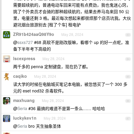
需要超续航的，普通电动车回来可能有点费劲，我也鬼迷心窍，
挑了个外卖员才会骑的那种超续航的，结果去养马岛来回 50 公
里，电量还剩 3 格。最近每次想起来都很烦那个店员坑我。大伙
避坑烟台旅游别去 [租了个车] 租电驴
ZR91b424aaQ98Y9o
May 28, 2024
83
@
ssxs727
#68 高软不是刚改版嘛，看哪个 up 的好一点呢，准
备下半年考下高级的
lscexpress
May 28, 2024
84
两千多的 penna 定制键盘，现在扔了都。
caqiko
May 28, 2024
85
读大学的时候在电脑城买笔记本电脑，被忽悠买了一个 300 多
元的 eset nod32 杀毒软件。
maxhuang
May 28, 2024
86
@
Seria
#36 最搞的难道不是第一条么…… 哈哈哈
luckykev1n
May 28, 2024
87
@
Seria
bro 天生抽象圣体