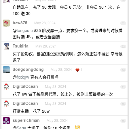
自助洗车，充了 30 发现，会员 6 元/次，非会员 30 1 次，充
100 送 30
bzw875
May 28, 2024
61
@
tongbufu
#25 脸皮厚一点，要求换一个。或者进来的时候看
图片选 JS ，或者去当面选
TsukiHa
May 28, 2024
62
买了投影仪，卧室侧投是真难调啊，怎么矫正就不得劲 幸亏是
退了
dongdongdong
May 28, 2024
1
63
@
fxxkgw
真有人会打赏吗
DigitaIOcean
May 28, 2024
64
花了 6w 做了某品牌代理，线上的，被割韭菜最狠的一次
DigitaIOcean
May 28, 2024
65
打赏主播，花了 20w
superrichman
May 28, 2024
66
@
Seria
太惨了，给你 10 个铜币。