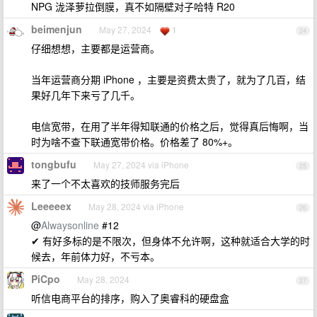
NPG 泷泽萝拉倒膜，真不如隔壁对子哈特 R20
beimenjun
May 27, 2024
1
24
仔细想想，主要都是运营商。
当年运营商分期 iPhone ，主要是资费太贵了，就为了几百，结
果好几年下来亏了几千。
电信宽带，在用了半年得知联通的价格之后，觉得真后悔啊，当
时为啥不查下联通宽带价格。价格差了 80%+。
tongbufu
May 27, 2024 via iPhone
25
来了一个不太喜欢的技师服务完后
Leeeeex
May 28, 2024 via iPhone
26
@
Alwaysonline
#12
✔ 有好多标的是不限次，但身体不允许啊，这种就适合大学的时
候去，年前体力好，不亏本。
PiCpo
May 28, 2024
27
听信电商平台的排序，购入了奥睿科的硬盘盒