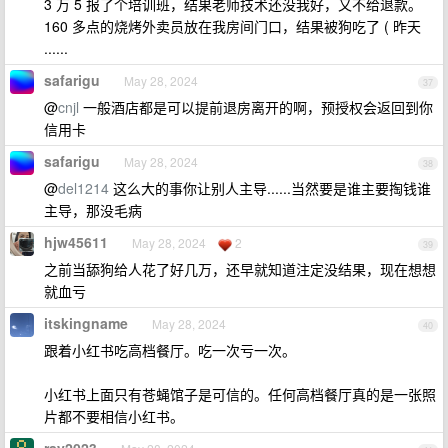
3 万 5 报了个培训班，结果老师技术还没我好，又不给退款。
160 多点的烧烤外卖员放在我房间门口，结果被狗吃了 ( 昨天
......
safarigu
May 28, 2024
37
@
cnjl
一般酒店都是可以提前退房离开的啊，预授权会返回到你
信用卡
safarigu
May 28, 2024
38
@
del1214
这么大的事你让别人主导......当然要是谁主要掏钱谁
主导，那没毛病
hjw45611
May 28, 2024
2
39
之前当舔狗给人花了好几万，还早就知道注定没结果，现在想想
就血亏
itskingname
May 28, 2024
40
跟着小红书吃高档餐厅。吃一次亏一次。
小红书上面只有苍蝇馆子是可信的。任何高档餐厅真的是一张照
片都不要相信小红书。