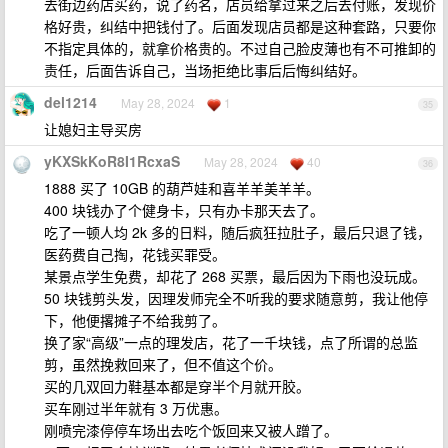
去街边药店买药，说了药名，店员给拿过来之后去付账，发现价
格好贵，纠结中把钱付了。后面发现店员都是这种套路，只要你
不指定具体的，就拿价格贵的。不过自己脸皮薄也有不可推卸的
责任，后面告诉自己，当场拒绝比事后后悔纠结好。
del1214
May 28, 2024
1
35
让媳妇主导买房
yKXSkKoR8I1RcxaS
May 28, 2024
40
36
1888 买了 10GB 的葫芦娃和喜羊羊美羊羊。
400 块钱办了个健身卡，只有办卡那天去了。
吃了一顿人均 2k 多的日料，随后疯狂拉肚子，最后只退了钱，
医药费自己掏，花钱买罪受。
某景点学生免费，却花了 268 买票，最后因为下雨也没玩成。
50 块钱剪头发，因理发师完全不听我的要求随意剪，我让他停
下，他便撂摊子不给我剪了。
换了家“高级”一点的理发店，花了一千块钱，点了所谓的总监
剪，虽然挽救回来了，但不值这个价。
买的几双回力鞋基本都是穿半个月就开胶。
买车刚过半年就有 3 万优惠。
刚喷完漆停停车场出去吃个饭回来又被人蹭了。