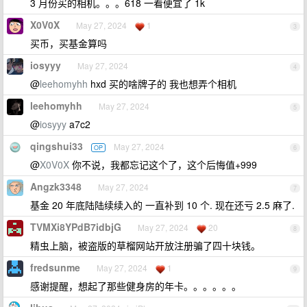
3 月份买的相机。。。618 一看便宜了 1k
X0V0X
May 27, 2024
1
3
买币，买基金算吗
iosyyy
May 27, 2024
4
@
leehomyhh
hxd 买的啥牌子的 我也想弄个相机
leehomyhh
May 27, 2024
5
@
iosyyy
a7c2
qingshui33
May 27, 2024
OP
6
@
X0V0X
你不说，我都忘记这个了，这个后悔值+999
Angzk3348
May 27, 2024
7
基金 20 年底陆陆续续入的 一直补到 10 个. 现在还亏 2.5 麻了.
TVMXi8YPdB7idbjG
May 27, 2024
20
8
精虫上脑，被盗版的草榴网站开放注册骗了四十块钱。
fredsunme
May 27, 2024
1
9
感谢提醒，想起了那些健身房的年卡。。。。。。