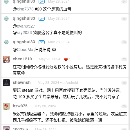
qingshui33
May 28, 2024
OP
54
@
xing7673
#20 这个是真的血亏
qingshui33
May 28, 2024
OP
55
@
evan9527
@
ray2023
癌股这名字真不是随便叫的
qingshui33
May 28, 2024
OP
56
@
CloudMx
细说细说 😂
chen1210
May 28, 2024
1
57
在花相同的价格租到近地铁的小区房后，感觉原来租的城中村房
真冤👎
shawnsh
May 28, 2024 via Android
58
要玩 steam 游戏，网上用百度搜到了套壳网站，当时没注意，
花 100 多买了个共享账号，然后玩了几次后，找不到商家了
bzw875
May 28, 2024
59
米家有线吸尘器 2 ，致命的缺点吸力小，家里的垃圾，灰尘脏东
西几乎都吸不了。还不如扫把，被我媳妇数落一通
1002xin
May 28, 2024
60