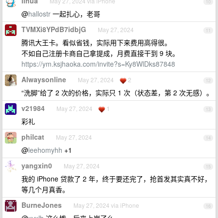
lihua
May 27, 2024 via iPhone
10
@
hallostr
一起扎心，老哥
TVMXi8YPdB7idbjG
May 27, 2024
11
腾讯大王卡。看似省钱，实际用下来费用高得很。
不如自己注册卡商自己拿提成，月费直接干到 9 块。
https://ym.ksjhaoka.com/invite?s=Ky8WlDks87848
Alwaysonline
May 27, 2024
2
12
“洗脚”给了 2 次的价格，实际只 1 次（状态差，第 2 次无感）。
v21984
May 27, 2024
1
13
彩礼
philcat
May 27, 2024
14
@
leehomyhh
+1
yangxin0
May 27, 2024
15
我的 iPhone 贷款了 2 年，终于要还完了，抢首发其实真不好，
等几个月真香。
BurneJones
May 27, 2024 via iPhone
16