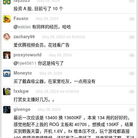
ray2023
May 28, 2024
41
投资 A 股, 目前亏了 10 个
Fausto
May 28, 2024
42
@
asktao
有同样的经历，哈哈
zachary99
May 28, 2024 via Android
43
爱优腾视频会员，花钱看广告
proxytoworld
May 28, 2024
44
@
hjw45611
你这是纯亏了
Moneyto
May 28, 2024
45
买了戴森吸尘器，在家里吃灰，一点用没有
fxxkgw
May 28, 2024 via Android
46
打赏女主播好几万。。
givenge
May 28, 2024
47
最近一次应该是 13400 换 13600KF ，本来 134 用的好好的，
感觉他配不上我的 ROG 主板和 4070ti ，想换成 136KF ，结果
买到颗轰天雷，开机 1.6V ，itx 根本压不住，玩个游戏都直接
100 度撞温度墙降频，还好用了一周坏了，找卖家换了颗，不过