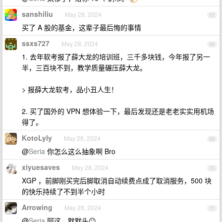
sanshiliu
May 28, 2024
67
买了 A 股的基金，这辈子最后悔的事情
ssxs727
May 28, 2024
68
1. 去年软考报了薛大龙的培训班，三千多块钱，今年报了另一
半，三百块不到，教学质量碾压薛大龙。
> 报薛大龙软考，品小丑人生！
2. 买了国外的 VPN 想体验一下，最后发现还是老老实实用机场
得了。
KotoLyly
May 28, 2024
69
@
Seria
你怎么这么抽象啊 Bro
xiyuesaves
May 28, 2024
70
XGP ，前脚刚买完后脚取消自动续费点成了取消服务，500 块
的快乐持续了不到半个小时
Arrowing
May 28, 2024
71
@
Seria
阿这，默默头😶