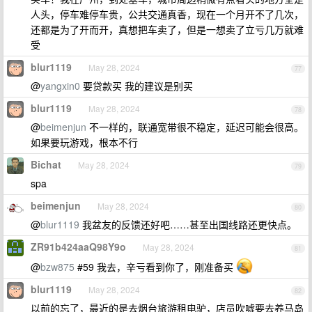
人头，停车难停车贵，公共交通真香，现在一个月开不了几次，
还都是为了开而开，真想把车卖了，但是一想卖了立亏几万就难
受
blur1119
May 28, 2024
77
@
yangxin0
要贷款买 我的建议是别买
blur1119
May 28, 2024
78
@
beimenjun
不一样的，联通宽带很不稳定，延迟可能会很高。
如果要玩游戏，根本不行
Bichat
May 28, 2024
79
spa
beimenjun
May 28, 2024
80
@
blur1119
我盆友的反馈还好吧……甚至出国线路还更快点。
ZR91b424aaQ98Y9o
May 28, 2024
81
@
bzw875
#59 我去，辛亏看到你了，刚准备买
blur1119
May 28, 2024
82
以前的忘了，最近的是去烟台旅游租电驴，店员吹嘘要去养马岛