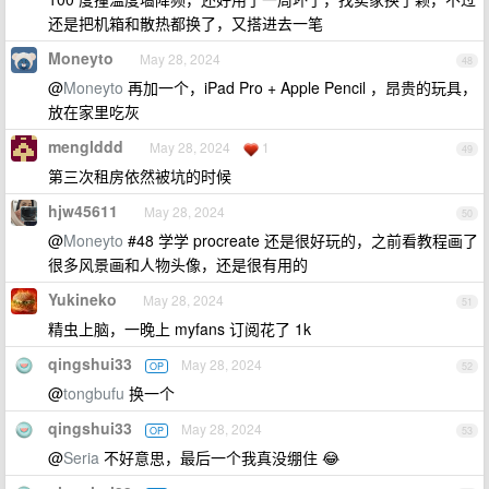
还是把机箱和散热都换了，又搭进去一笔
Moneyto
May 28, 2024
48
@
Moneyto
再加一个，iPad Pro + Apple Pencil ，昂贵的玩具，
放在家里吃灰
menglddd
May 28, 2024
1
49
第三次租房依然被坑的时候
hjw45611
May 28, 2024
50
@
Moneyto
#48 学学 procreate 还是很好玩的，之前看教程画了
很多风景画和人物头像，还是很有用的
Yukineko
May 28, 2024
51
精虫上脑，一晚上 myfans 订阅花了 1k
qingshui33
May 28, 2024
OP
52
@
tongbufu
换一个
qingshui33
May 28, 2024
OP
53
@
Seria
不好意思，最后一个我真没绷住 😂