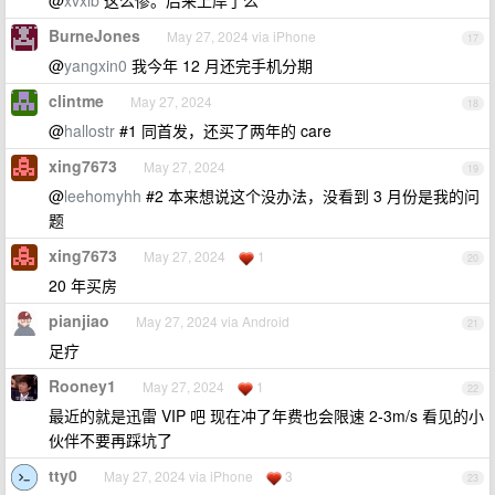
@
xvxlb
这么惨。后来上岸了么
BurneJones
May 27, 2024 via iPhone
17
@
yangxin0
我今年 12 月还完手机分期
clintme
May 27, 2024
18
@
hallostr
#1 同首发，还买了两年的 care
xing7673
May 27, 2024
19
@
leehomyhh
#2 本来想说这个没办法，没看到 3 月份是我的问
题
xing7673
May 27, 2024
1
20
20 年买房
pianjiao
May 27, 2024 via Android
21
足疗
Rooney1
May 27, 2024
1
22
最近的就是迅雷 VIP 吧 现在冲了年费也会限速 2-3m/s 看见的小
伙伴不要再踩坑了
tty0
May 27, 2024 via iPhone
3
23