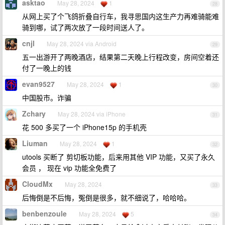
asktao
May 28, 2024
1
28
从网上买了个飞鸽折叠自行车，我寻思国内这生产力再难骑能难
骑到哪，试了两次放了一段时间送人了。
cnjl
May 28, 2024 via Android
29
五一出游开了两晚酒店，结果第二天晚上行程改变，房间空着还
付了一晚上的钱
evan9527
May 28, 2024
1
30
中国股市。诈骗
Zchary
May 28, 2024 via iPhone
31
花 500 多买了一个 iPhone15p 的手机壳
Liuman
May 28, 2024
1
32
utools 买断了 剪切板功能，后来用其他 VIP 功能，又买了永久
会员 ， 现在 vip 功能全免费了
CloudMx
May 28, 2024
33
后悔倒是不后悔，冤倒是很多，就不细说了，哈哈哈。
benbenzoule
May 28, 2024
5
34