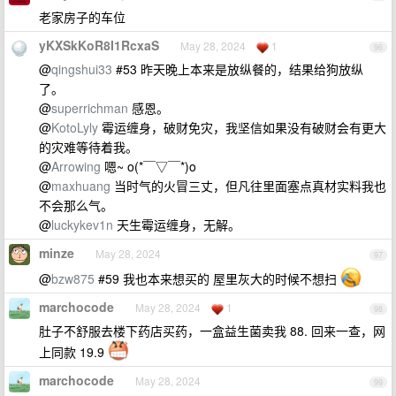
老家房子的车位
yKXSkKoR8I1RcxaS
May 28, 2024
1
96
@
qingshui33
#53 昨天晚上本来是放纵餐的，结果给狗放纵
了。
@
superrichman
感恩。
@
KotoLyly
霉运缠身，破财免灾，我坚信如果没有破财会有更大
的灾难等待着我。
@
Arrowing
嗯~ o(*￣▽￣*)o
@
maxhuang
当时气的火冒三丈，但凡往里面塞点真材实料我也
不会那么气。
@
luckykev1n
天生霉运缠身，无解。
minze
May 28, 2024
97
@
bzw875
#59 我也本来想买的 屋里灰大的时候不想扫
marchocode
May 28, 2024
1
98
肚子不舒服去楼下药店买药，一盒益生菌卖我 88. 回来一查，网
上同款 19.9
marchocode
May 28, 2024
99