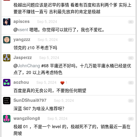
极越出问题应该是迟早的事情 看着有百度和吉利两个爹 实际上
要是不赚钱一直亏 吉利最先放弃的肯定是极越
apisces
Sep 5, 2024
80
@
xsent
嗯嗯。你觉得可以就行了，我也不爱杠。
yangzzz
Sep 5, 2024
81
领克的 z10 不考虑下吗
Jasperzz
Sep 5, 2024
82
@
JohnChang
#68 平庸还不好吗，十几万能平庸水桶已经是优
点了，20 以上再考虑特色
aozhou
Sep 5, 2024
1
83
百度是真的无良公司，不要抱任何期望
SunDShuai9797
Sep 5, 2024
84
深蓝 S07 为啥没人推荐呀？
wangzilong8
Sep 5, 2024
85
极越 01 ，不是一个 level 的，极越死不了的，销售最近一直在
爬坡