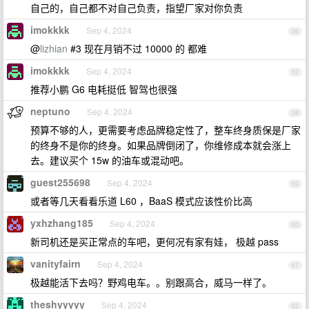
自己的，自己都不对自己负责，指望厂家对你负责
imokkkk
Sep 4, 2024
56
@
lizhian
#3 现在月销不过 10000 的 都难
imokkkk
Sep 4, 2024
57
推荐小鹏 G6 电耗挺低 智驾也很强
neptuno
Sep 4, 2024
58
预算不够的人，更需要考虑品牌稳定性了，整车终身质保是厂家
的终身不是你的终身。如果品牌倒闭了，你维修成本就会涨上
去。建议买个 15w 的油车或混动吧。
guest255698
Sep 4, 2024
59
或者等几天看看乐道 L60 ，BaaS 模式应该性价比高
yxhzhang185
Sep 4, 2024
60
新司机还是买正常点的车吧，更何况有家有娃， 极越 pass
vanityfairn
Sep 4, 2024
61
极越能活下去吗？野鸡电车。。别跟高合，威马一样了。
theshyyyyy
Sep 4, 2024
62