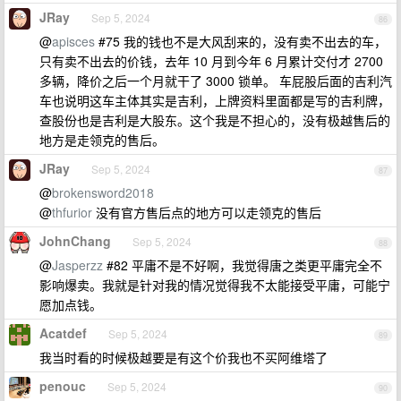
JRay
Sep 5, 2024
86
@
apisces
#75 我的钱也不是大风刮来的，没有卖不出去的车，
只有卖不出去的价钱，去年 10 月到今年 6 月累计交付才 2700
多辆，降价之后一个月就干了 3000 锁单。 车屁股后面的吉利汽
车也说明这车主体其实是吉利，上牌资料里面都是写的吉利牌，
查股份也是吉利是大股东。这个我是不担心的，没有极越售后的
地方是走领克的售后。
JRay
Sep 5, 2024
87
@
brokensword2018
@
thfurior
没有官方售后点的地方可以走领克的售后
JohnChang
Sep 5, 2024
88
@
Jasperzz
#82 平庸不是不好啊，我觉得唐之类更平庸完全不
影响爆卖。我就是针对我的情况觉得我不太能接受平庸，可能宁
愿加点钱。
Acatdef
Sep 5, 2024
89
我当时看的时候极越要是有这个价我也不买阿维塔了
penouc
Sep 5, 2024
90