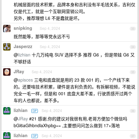
机械层面的技术积累，品牌本身和吉利没有半毛钱关系，吉利仅
仅是代工，就是一个互联网营销公司。
另外，推荐理想 L6 不是蠢就是坏。
snipking
Sep 4, 2024
33
既然能等，那等等党永远不亏
Jasperzz
Sep 4, 2024
34
@
lizhian
十几万纯电 SUV 选择不多 推荐 G6 ，但是带娃 G6 又
不够舒适
JRay
Sep 4, 2024
35
@
apisces
三电和底盘就是用的 23 款 001 的，一个产线下来
的。还要啥技术积累，硬件是吉利负责的。有拆解视频，不能说
完全一毛一样，但是和 001 底盘大差不差，行驶质感开过两个
车的人也都说，差不多。
lizhian
Sep 4, 2024
OP
36
@
JRay
#21 感谢,你的建议对我很有用,老哥方便加个微信吗
bGl6aGlhbndlaXhpbg== ,主要想问问怎么做到 17+落地
lizhian
Sep 4, 2024
OP
37