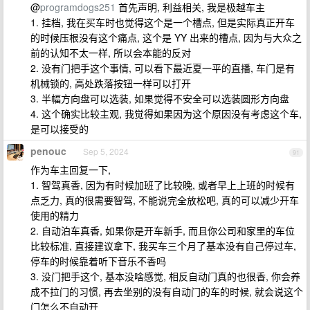
@
programdogs251
首先声明, 利益相关, 我是极越车主
1. 挂档, 我在买车时也觉得这个是一个槽点, 但是实际真正开车
的时候压根没有这个痛点, 这个是 YY 出来的槽点, 因为与大众之
前的认知不太一样, 所以会本能的反对
2. 没有门把手这个事情, 可以看下最近夏一平的直播, 车门是有
机械锁的, 高处跌落按钮一样可以打开
3. 半幅方向盘可以选装, 如果觉得不安全可以选装圆形方向盘
4. 这个确实比较主观, 我觉得如果因为这个原因没有考虑这个车,
是可以接受的
penouc
Sep 5, 2024
91
作为车主回复一下,
1. 智驾真香, 因为有时候加班了比较晚, 或者早上上班的时候有
点乏力, 真的很需要智驾, 不能说完全放松吧, 真的可以减少开车
使用的精力
2. 自动泊车真香, 如果你是开车新手, 而且你公司和家里的车位
比较标准, 直接建议拿下, 我买车三个月了基本没有自己停过车,
停车的时候靠着听下音乐不香吗
3. 没门把手这个, 基本没啥感觉, 相反自动门真的也很香, 你会养
成不拉门的习惯, 再去坐别的没有自动门的车的时候, 就会说这个
门怎么不自动开