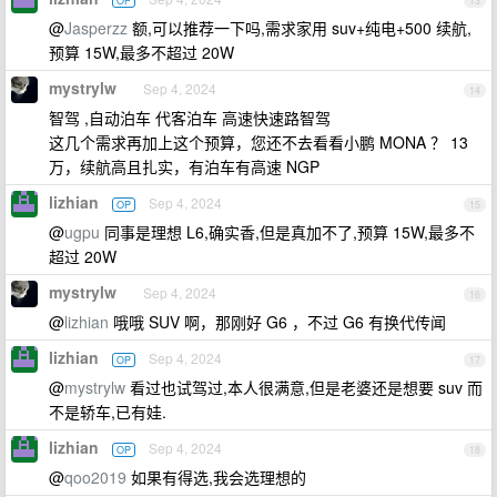
OP
13
@
Jasperzz
额,可以推荐一下吗,需求家用 suv+纯电+500 续航,
预算 15W,最多不超过 20W
mystrylw
Sep 4, 2024
14
智驾 ,自动泊车 代客泊车 高速快速路智驾
这几个需求再加上这个预算，您还不去看看小鹏 MONA ？ 13
万，续航高且扎实，有泊车有高速 NGP
lizhian
Sep 4, 2024
OP
15
@
ugpu
同事是理想 L6,确实香,但是真加不了,预算 15W,最多不
超过 20W
mystrylw
Sep 4, 2024
16
@
lizhian
哦哦 SUV 啊，那刚好 G6 ，不过 G6 有换代传闻
lizhian
Sep 4, 2024
OP
17
@
mystrylw
看过也试驾过,本人很满意,但是老婆还是想要 suv 而
不是轿车,已有娃.
lizhian
Sep 4, 2024
OP
18
@
qoo2019
如果有得选,我会选理想的