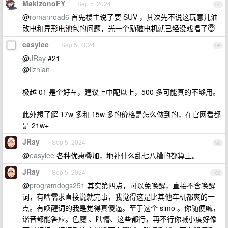
MakizonoFY
Sep 5, 2024
97
@
romanroad6
首先楼主说了要 SUV ，其次先不说这玩意儿油
改电和异形电池包的问题，光一个励磁电机就已经没戏唱了😇
easylee
Sep 5, 2024
98
@
JRay
#21
@
lizhian
极越 01 是个好车，建议上中配以上，500 多可能真的不够用。
此外想了解 17w 多和 15w 多的价格是怎么做到的，在官网看都
是 21w+
JRay
Sep 5, 2024
99
@
easylee
各种优惠叠加，地补什么乱七八糟的都算上。
JRay
Sep 5, 2024
100
@
programdogs251
其实第四点，可以免唤醒，直接不含唤醒
词，有啥需求直接说就完事，我觉得这是比其他车机都爽的一
点。有唤醒词的我是觉得真傻逼。至于这个 simo 。你随便喊，
谐音都能答应。色魔 、瞎懵、这些都行，再不行你喊小度好像