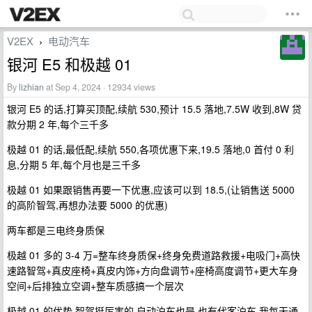
V2EX
电动汽车
›
银河 E5 和极越 01
By
lizhian
at Sep 4, 2024 · 12934 views
银河 E5 的话,打算买顶配,续航 530,预计 15.5 落地,7.5W 收到,8W 贷
款分期 2 年,每个三千多
极越 01 的话,最低配,续航 550,各项优惠下来,19.5 落地,0 首付 0 利
息,分期 5 年,每个月也是三千多
极越 01 如果跟销售再要一下优惠,应该可以到 18.5,(让销售送 5000
的高阶智驾,再想办法要 5000 的优惠)
两车都是三电终身质保
极越 01 多的 3-4 万=整车终身质保+终身免费道路救援+电吸门+高快
速路智驾+真皮座椅+真皮内饰+方向盘调节+座椅高度调节+更大车身
空间+后排独立空调+整车质感搞一个层次
极越 01 的优势,智驾挺厉害的,自动泊车也是,也有代客泊车,我每天通