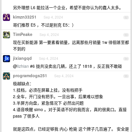
另外理想 L6 能拉活一个企业，希望不是你认为的蠢人太多。
kimzn33251
Sep 4, 2024
52
哥们推荐 E5 ，不过是别克 E5：）
TimPeake
Sep 4, 2024
53
现在买新能源 第一要素看销量，远离那些月销量 1w 徘徊甚至都
不到的
jixiangqd
Sep 4, 2024
54
@
lizhian
#6 拢共没卖出几辆，还上了 1818 ，反正我不敢碰
programdogs251
Sep 4, 2024
55
极越缺点：
1.挂档，必须在屏幕上挂，没有档把手
2.全车，开门没有把手。一旦出事，后果难以想象
3.半屏方向盘，紧急情况下 必然出问题
4.语音唤醒 simo 。对于英语不好的我而言，真的很奥口。直接
pass 了很多人
就是这四点，已经足够我 内心 枪毙 这个牌子几百遍了。 安全是