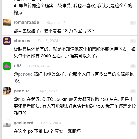
4. 屏幕转向这个确实比较难受, 我也不喜欢, 我认为是这个车的
槽点
romanroad6
Sep 5, 2024
92
都考虑极越了，要不看看 18 万的宝马 i3 ？
chniccs
Sep 5, 2024
93
极越售后还是有的，就是不知道他这个销售能不能保持下去，如
果每个月能有 3000 左右，那确实可以入了。
tt83
Sep 5, 2024
94
@
penouc
请问电耗怎么样，它那个入门五百多公里的实际能跑
多远
penouc
Sep 5, 2024
95
@
tt83
在武汉, CLTC 550km 夏天大概可以跑 430 左右, 但是主
要还是看脚法, 有人可能脚法好点估计能跑 450, 我开车还是比较
耗电的
geeknerd
Sep 5, 2024
96
在这个 po 下推 L6 的真实非蠢即坏