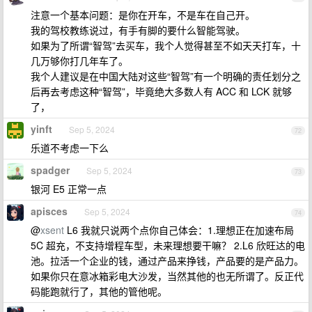
注意一个基本问题：是你在开车，不是车在自己开。
我的驾校教练说过，有手有脚的要什么智能驾驶。
如果为了所谓“智驾”去买车，我个人觉得甚至不如天天打车，十
几万够你打几年车了。
我个人建议是在中国大陆对这些“智驾”有一个明确的责任划分之
后再去考虑这种“智驾”，毕竟绝大多数人有 ACC 和 LCK 就够
了，
yinft
Sep 5, 2024
72
乐道不考虑一下么
spadger
Sep 5, 2024
73
银河 E5 正常一点
apisces
Sep 5, 2024
74
@
xsent
L6 我就只说两个点你自己体会：1.理想正在加速布局
5C 超充，不支持增程车型，未来理想要干嘛？ 2.L6 欣旺达的电
池。拉活一个企业的钱，通过产品来挣钱，产品要的是产品力。
如果你只在意冰箱彩电大沙发，当然其他的也无所谓了。反正代
码能跑就行了，其他的管他呢。