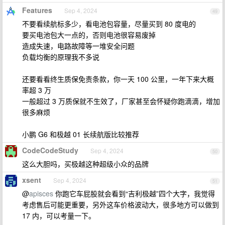
Features
Sep 4, 2024
49
不要看续航标多少，看电池包容量，尽量买到 80 度电的
要买电池包大一点的，否则电池很容易废掉
造成失速，电路故障等一堆安全问题
负载均衡的原理我不多说
还要看看终生质保免责条款，你一天 100 公里，一年下来大概
率超 3 万
一般超过 3 万质保就不生效了，厂家甚至会怀疑你跑滴滴，增加
很多麻烦
小鹏 G6 和极越 01 长续航版比较推荐
CodeCodeStudy
Sep 4, 2024
50
这么大胆吗，买极越这种超级小众的品牌
xsent
Sep 4, 2024
51
@
apisces
你跑它车屁股就会看到“吉利极越”四个大字，我觉得
考虑售后可能更重要，另外这车价格波动大，很多地方可以做到
17 内，可以考量一下。