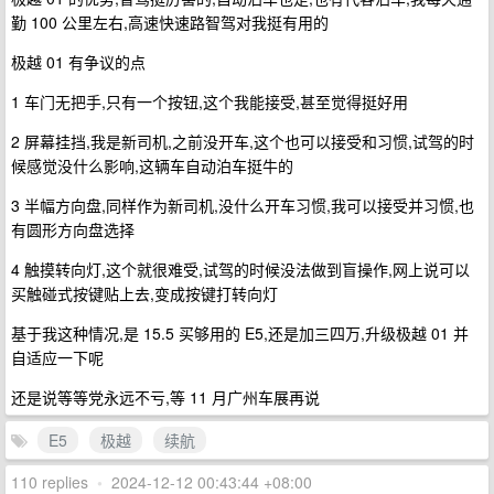
勤 100 公里左右,高速快速路智驾对我挺有用的
极越 01 有争议的点
1 车门无把手,只有一个按钮,这个我能接受,甚至觉得挺好用
2 屏幕挂挡,我是新司机,之前没开车,这个也可以接受和习惯,试驾的时
候感觉没什么影响,这辆车自动泊车挺牛的
3 半幅方向盘,同样作为新司机,没什么开车习惯,我可以接受并习惯,也
有圆形方向盘选择
4 触摸转向灯,这个就很难受,试驾的时候没法做到盲操作,网上说可以
买触碰式按键贴上去,变成按键打转向灯
基于我这种情况,是 15.5 买够用的 E5,还是加三四万,升级极越 01 并
自适应一下呢
还是说等等党永远不亏,等 11 月广州车展再说
E5
极越
续航
110 replies
•
2024-12-12 00:43:44 +08:00