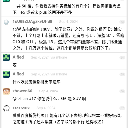
一共 50 楼，你看看支持你买极越的有几个？ 建议再慎重考虑
下。e5 或者宋 plus 这两还差不多
1sU69ZDAgzkvDFS8
Sep 4, 2024
63
15W 左右的纯电 suv ，除了比亚迪之外，你说的银河 E5 确实
不错，上个月刚上市就破万销量，还有哪吒 L ，深蓝 S7 ，零跑
C10 和 C11 ，极狐 T5 ，这几个车型销量都不差，除了比亚迪
之外，十几万这个价位，这几个销量算是比较能打的了。
Alfled
Sep 4, 2024 via iPhone
64
哎
Alfled
Sep 4, 2024 via iPhone
65
什么妖魔鬼怪都能出来造车
zbowen66
Sep 4, 2024
66
@
lizhian
#17 你在说什么，G6 是 SUV 啊
xrzxrzxrz
Sep 4, 2024
67
看看百度折腾的项目 能有几个活下去的. 所以根本不看好极越，
之前这个牌子还叫集度（名字取的都不行 还得改名）