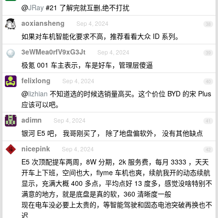
@
JRay
#21 了解完就互删,绝不打扰
aoxiansheng
Sep 4, 2024
38
如果对车机智能化要求不高，推荐看看大众 ID 系列。
3eWMea0rfV9xG3Jt
Sep 4, 2024
39
极氪 001 车主表示，车是好车，管理层傻逼
felixlong
Sep 4, 2024
40
@
lizhian
不知道选的时候选销量高买。这个价位 BYD 的宋 Plus
应该可以吧。
adimn
Sep 4, 2024
41
银河 E5 吧， 我哥刚买了， 除了地盘偏软外， 没有其他缺点
nicepink
Sep 4, 2024
42
E5 次顶配提车两周，8W 分期，2k 服务费，每月 3333 ，天天
开车上下班，空间也大，flyme 车机也爽，续航我开的动态续航
显示，充满大概 400 多点，平均点好 13 度多，感觉没啥特别不
满意的地方，就是底盘是真的软，360 清晰度一般
现在电车没必要上太贵的，等智能驾驶和固态电池突破再换也不
迟