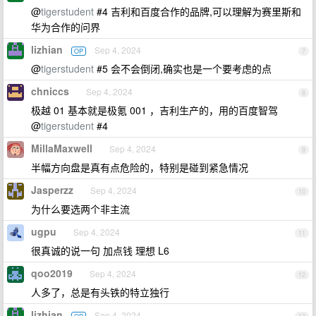
@
tigerstudent
#4 吉利和百度合作的品牌,可以理解为赛里斯和
华为合作的问界
lizhian
Sep 4, 2024
OP
7
@
tigerstudent
#5 会不会倒闭,确实也是一个要考虑的点
chniccs
Sep 4, 2024
8
极越 01 基本就是极氪 001 ，吉利生产的，用的百度智驾
@
tigerstudent
#4
MillaMaxwell
Sep 4, 2024
9
半幅方向盘是真有点危险的，特别是碰到紧急情况
Jasperzz
Sep 4, 2024
10
为什么要选两个非主流
ugpu
Sep 4, 2024
11
很真诚的说一句 加点钱 理想 L6
qoo2019
Sep 4, 2024
12
人多了，总是有头铁的特立独行
lizhian
Sep 4, 2024