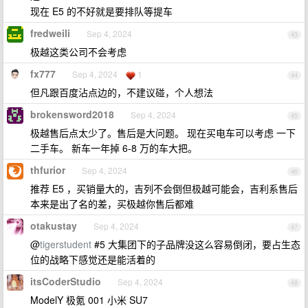
现在 E5 的不好就是要排队等提车
fredweili
Sep 4, 2024
43
极越这类公司不会考虑
fx777
Sep 4, 2024
1
44
但凡跟百度沾点边的，不建议碰，个人想法
brokensword2018
Sep 4, 2024
45
极越售后点太少了。售后是大问题。 现在买电车可以考虑 一下
二手车。 新车一年掉 6-8 万的车大把。
thfurior
Sep 4, 2024
46
推荐 E5 ，买销量大的，吉列不会倒但极越可能会，吉利系售后
本来是出了名的差，买极越你售后都难
otakustay
Sep 4, 2024
47
@
tigerstudent
#5 大集团下的子品牌没这么容易倒闭，要占生态
位的战略下感觉还是能活着的
itsCoderStudio
Sep 4, 2024
48
ModelY 极氪 001 小米 SU7