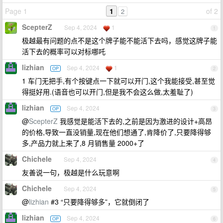
Page 1
1
of 2
2
ScepterZ
Sep 4, 2024
1
1
极越最有问题的点不是这个牌子能不能活下去吗，感觉这牌子能
活下去的概率可以对标哪吒
lizhian
Sep 4, 2024
1
OP
2
1 车门无把手,有个按键点一下就可以开门,这个我能接受,甚至觉
得挺好用.(语音也可以开门,但是我不会这么做,太羞耻了)
lizhian
Sep 4, 2024
OP
3
@
ScepterZ
我感觉是能活下去的,之前是因为激进的设计+高昂
的价格,导致一直没销量,现在他们想通了,肯降价了,只要降得够
多,产品力就上来了,8 月销售量 2000+了
Chichele
Sep 4, 2024
4
友善说一句，极越是什么玩意啊
Chichele
Sep 4, 2024
5
@
lizhian
#3 “只要降得够多”，它就倒闭了
lizhian
Sep 4, 2024
OP
6