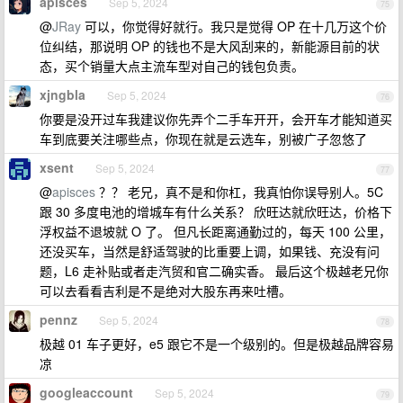
apisces
Sep 5, 2024
75
@
JRay
可以，你觉得好就行。我只是觉得 OP 在十几万这个价
位纠结，那说明 OP 的钱也不是大风刮来的，新能源目前的状
态，买个销量大点主流车型对自己的钱包负责。
xjngbla
Sep 5, 2024
76
你要是没开过车我建议你先弄个二手车开开，会开车才能知道买
车到底要关注哪些点，你现在就是云选车，别被广子忽悠了
xsent
Sep 5, 2024
77
@
apisces
？？ 老兄，真不是和你杠，我真怕你误导别人。5C
跟 30 多度电池的增城车有什么关系？ 欣旺达就欣旺达，价格下
浮权益不退坡就 O 了。 但凡长距离通勤过的，每天 100 公里，
还没买车，当然是舒适驾驶的比重要上调，如果钱、充没有问
题，L6 走补贴或者走汽贸和官二确实香。 最后这个极越老兄你
可以去看看吉利是不是绝对大股东再来吐槽。
pennz
Sep 5, 2024
78
极越 01 车子更好，e5 跟它不是一个级别的。但是极越品牌容易
凉
googleaccount
Sep 5, 2024
79