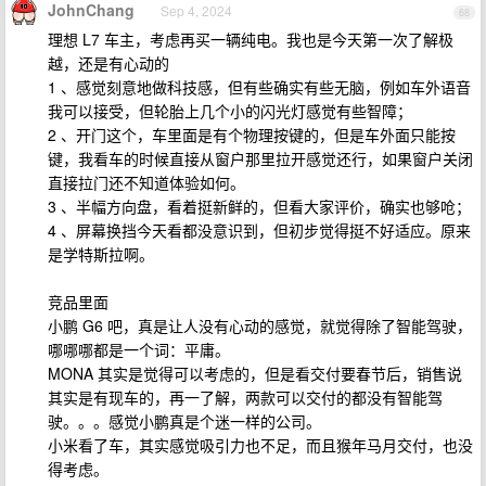
JohnChang
Sep 4, 2024
68
理想 L7 车主，考虑再买一辆纯电。我也是今天第一次了解极
越，还是有心动的
1 、感觉刻意地做科技感，但有些确实有些无脑，例如车外语音
我可以接受，但轮胎上几个小的闪光灯感觉有些智障；
2 、开门这个，车里面是有个物理按键的，但是车外面只能按
键，我看车的时候直接从窗户那里拉开感觉还行，如果窗户关闭
直接拉门还不知道体验如何。
3 、半幅方向盘，看着挺新鲜的，但看大家评价，确实也够呛；
4 、屏幕换挡今天看都没意识到，但初步觉得挺不好适应。原来
是学特斯拉啊。
竞品里面
小鹏 G6 吧，真是让人没有心动的感觉，就觉得除了智能驾驶，
哪哪哪都是一个词：平庸。
MONA 其实是觉得可以考虑的，但是看交付要春节后，销售说
其实是有现车的，再一了解，两款可以交付的都没有智能驾
驶。。。感觉小鹏真是个迷一样的公司。
小米看了车，其实感觉吸引力也不足，而且猴年马月交付，也没
得考虑。