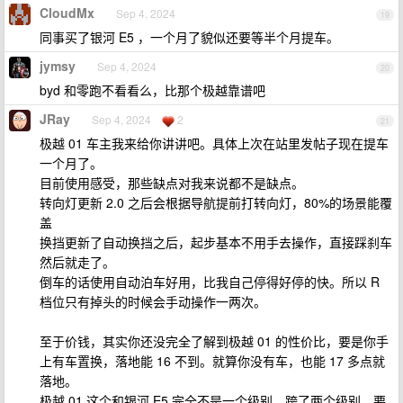
CloudMx
Sep 4, 2024
19
同事买了银河 E5 ，一个月了貌似还要等半个月提车。
jymsy
Sep 4, 2024
20
byd 和零跑不看看么，比那个极越靠谱吧
JRay
Sep 4, 2024
2
21
极越 01 车主我来给你讲讲吧。具体上次在站里发帖子现在提车
一个月了。
目前使用感受，那些缺点对我来说都不是缺点。
转向灯更新 2.0 之后会根据导航提前打转向灯，80%的场景能覆
盖
换挡更新了自动换挡之后，起步基本不用手去操作，直接踩刹车
然后就走了。
倒车的话使用自动泊车好用，比我自己停得好停的快。所以 R
档位只有掉头的时候会手动操作一两次。
至于价钱，其实你还没完全了解到极越 01 的性价比，要是你手
上有车置换，落地能 16 不到。就算你没有车，也能 17 多点就
落地。
极越 01 这个和银河 E5 完全不是一个级别。跨了两个级别，要