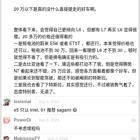
20 万以下是真的没什么直接提走的好车啊。
整体看下来，会觉得自己更倾向 L6 ，但都有 L7 再买 L6 显得很
傻。20 多万的价格还值得看的
一是租电池的蔚来 ES6 或者 ET5T ，都还行，本来觉得价格也
还可以，租电池不到 30 万，回来一看理想 L6 才不到 30 ，顿时
就觉得不香了，但是换电确实是有吸引力的。
二是去比亚迪看了一下，唐这些都打动不了我，倒是觉得腾势
N7 看起来还不错，25 万应该，感觉各方面看着都像个好车，但
是如果论到智能驾驶，那还不如被阉割的特斯拉。
三是我也去看了下特斯拉，其实感觉还行，不过被销售气着了，
态度特别差，无语了。
lesismal
Sep 4, 2024
69
e5 只认 intel, 01 推荐 sagami 😄
PowerDi
Sep 5, 2024
70
不考虑增程吗
MakizonoFY
Sep 5, 2024
71