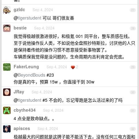
gzldc
Sep 4, 2024
27
@
tigerstudent
可以 哥们很友善
bestie
Sep 4, 2024
28
我觉得极越很激进很好，和极氪 001 同平台，整车质感在线。
至于说他操作反人类，不如说他全盘照抄特斯拉，讨厌他的人只
是保持着传统的操作习惯不愿意接受新事物罢了。
车辆质保我觉得是没问题的，生命周期内吉利肯定会兜底。
FakerLeung
Sep 4, 2024
2
29
@
BeyondBouds
#23
你是真的牛，预算 15w ，你直接干到 30w
JRay
Sep 4, 2024
30
@
tigerstudent
#5 不会的，忘记零跑是怎么活过来的了吗
cbythe434
Sep 4, 2024
31
4 点全是致命缺点。。
apisces
Sep 4, 2024
32
极越最大的问题就是这牌子能不能活下去，没有任何三电方面和