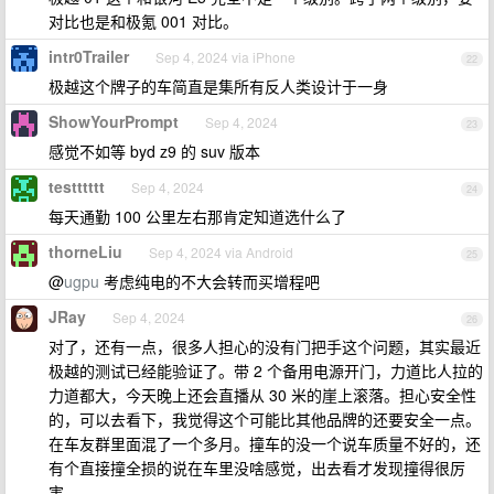
对比也是和极氪 001 对比。
intr0Trailer
Sep 4, 2024 via iPhone
22
极越这个牌子的车简直是集所有反人类设计于一身
ShowYourPrompt
Sep 4, 2024
23
感觉不如等 byd z9 的 suv 版本
testttttt
Sep 4, 2024
24
每天通勤 100 公里左右那肯定知道选什么了
thorneLiu
Sep 4, 2024 via Android
25
@
ugpu
考虑纯电的不大会转而买增程吧
JRay
Sep 4, 2024
26
对了，还有一点，很多人担心的没有门把手这个问题，其实最近
极越的测试已经能验证了。带 2 个备用电源开门，力道比人拉的
力道都大，今天晚上还会直播从 30 米的崖上滚落。担心安全性
的，可以去看下，我觉得这个可能比其他品牌的还要安全一点。
在车友群里面混了一个多月。撞车的没一个说车质量不好的，还
有个直接撞全损的说在车里没啥感觉，出去看才发现撞得很厉
害。