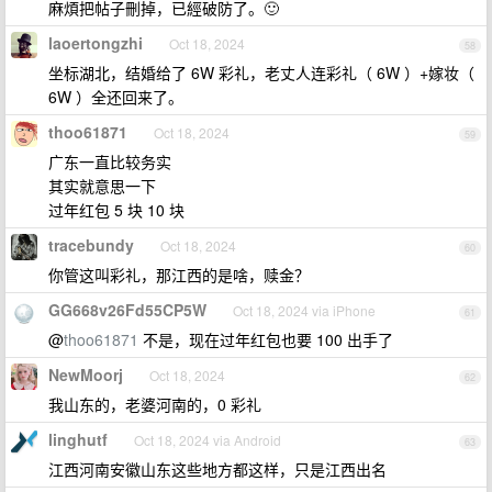
麻煩把帖子刪掉，已經破防了。🙂
laoertongzhi
Oct 18, 2024
58
坐标湖北，结婚给了 6W 彩礼，老丈人连彩礼（ 6W ）+嫁妆（
6W ）全还回来了。
thoo61871
Oct 18, 2024
59
广东一直比较务实
其实就意思一下
过年红包 5 块 10 块
tracebundy
Oct 18, 2024
60
你管这叫彩礼，那江西的是啥，赎金？
GG668v26Fd55CP5W
Oct 18, 2024 via iPhone
61
@
thoo61871
不是，现在过年红包也要 100 出手了
NewMoorj
Oct 18, 2024
62
我山东的，老婆河南的，0 彩礼
linghutf
Oct 18, 2024 via Android
63
江西河南安徽山东这些地方都这样，只是江西出名