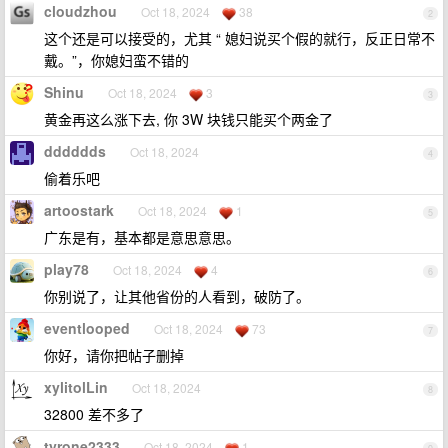
cloudzhou
Oct 18, 2024
38
2
这个还是可以接受的，尤其 “ 媳妇说买个假的就行，反正日常不
戴。”，你媳妇蛮不错的
Shinu
Oct 18, 2024
3
3
黄金再这么涨下去, 你 3W 块钱只能买个两金了
dddddds
Oct 18, 2024
4
偷着乐吧
artoostark
Oct 18, 2024
1
5
广东是有，基本都是意思意思。
play78
Oct 18, 2024
4
6
你别说了，让其他省份的人看到，破防了。
eventlooped
Oct 18, 2024
73
7
你好，请你把帖子删掉
xylitolLin
Oct 18, 2024
8
32800 差不多了
tyrone2333
Oct 18, 2024
1