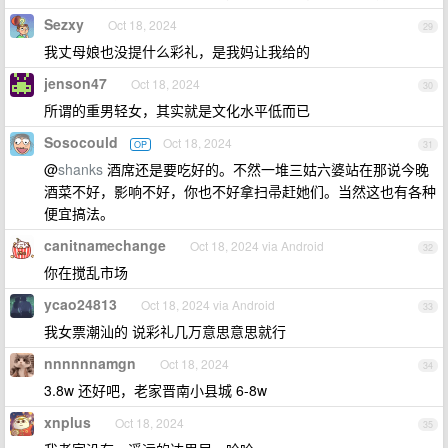
Sezxy
Oct 18, 2024
29
我丈母娘也没提什么彩礼，是我妈让我给的
jenson47
Oct 18, 2024
30
所谓的重男轻女，其实就是文化水平低而已
Sosocould
Oct 18, 2024
OP
31
@
shanks
酒席还是要吃好的。不然一堆三姑六婆站在那说今晚
酒菜不好，影响不好，你也不好拿扫帚赶她们。当然这也有各种
便宜搞法。
canitnamechange
Oct 18, 2024 via Android
32
你在搅乱市场
ycao24813
Oct 18, 2024 via Android
33
我女票潮汕的 说彩礼几万意思意思就行
nnnnnnamgn
Oct 18, 2024
34
3.8w 还好吧，老家晋南小县城 6-8w
xnplus
Oct 18, 2024
35