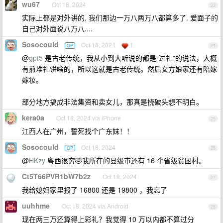
wu67
Oct 18, 2024
23
实际上都是对外讲的, 我们那边一万八两万八都算多了. 爱面子的
自己对外面说八万八....
Sosocould
Oct 18, 2024
1
OP
24
@
gpt5
是古老传统，我从小到大听说的都是“过礼”的说法，大概
有煎堆礼饼啥的，所以这就是古老传统。然后女方娘家还有陪嫁
嫁妆。
部分地方搞成非法集资和卖女儿，那真是挠破头想不明白。
kera0a
Oct 18, 2024 via iPhone
25
江西人在广州，誓死找个广东妹！！
Sosocould
Oct 18, 2024
OP
26
@
HKzy
粤西很穷🤣我所在的县级市还有 16 个省级贫困村。
Ct5T66PVR1bW7b2z
Oct 18, 2024
27
我给媳妇家里报了 16800 还是 19800 ，我忘了
uuhhme
Oct 18, 2024 via Android
28
现在两三万还算得上彩礼？我觉得 10 万以内都不算过分