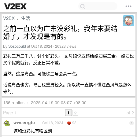
V2EX
生活
›
之前一直以为广东没彩礼，我年末要结
婚了，才发现是有的。
By
Sosocould
at Oct 18, 2024 · 26323 views
彩礼三万二千八，讨个好彩头。 丈母娘说返还给媳妇买三金。 媳妇说
买个假的就行，反正日常不戴。
当然，这是粤西。可能珠三角会高一点。
话说粤西也穷，粤西也重男轻女。所以我一直搞不懂江西风气是怎么
来的。
156 replies
•
2025-04-19 09:08:07 +08:00
Page 1
1
of 2
2
wweerrgtc
Oct 18, 2024
98
1
这和没彩礼有啥区别