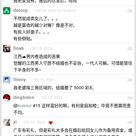
我老家没有，遥远的达里尼，哈哈
datocp
Oct 18, 2024 via Android
36
不然就成卖女儿了。。。
越是富收的越少对嘛？像是不对，
有些人好面子。。。
有些倒贴。
finab
Oct 18, 2024
37
江西🐢男内卷造成的恶果
觉醒的江西男人宁愿不结婚也不妥协，一代人可解。可惜能管住
下半身的不多~
linexy
Oct 18, 2024
38
我老婆珠三角区域的，结婚要了 5000 彩礼
dinghmcn
Oct 18, 2024
39
@
loveour
#15 这样蛮好的啊，有利家庭和睦；毕竟不患寡而患
不均。
zi
Oct 18, 2024
1
40
广东有彩礼，但是彩礼大多会在婚后给回女儿作为备用资金，或