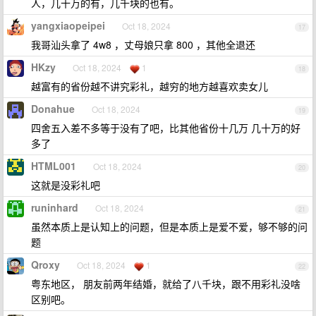
人，几十万的有，几千块的也有。
yangxiaopeipei
Oct 18, 2024
17
我哥汕头拿了 4w8 ，丈母娘只拿 800 ，其他全退还
HKzy
Oct 18, 2024
1
18
越富有的省份越不讲究彩礼，越穷的地方越喜欢卖女儿
Donahue
Oct 18, 2024
19
四舍五入差不多等于没有了吧，比其他省份十几万 几十万的好
多了
HTML001
Oct 18, 2024
20
这就是没彩礼吧
runinhard
Oct 18, 2024
21
虽然本质上是认知上的问题，但是本质上是爱不爱，够不够的问
题
Qroxy
Oct 18, 2024
1
22
粤东地区， 朋友前两年结婚，就给了八千块，跟不用彩礼没啥
区别吧。