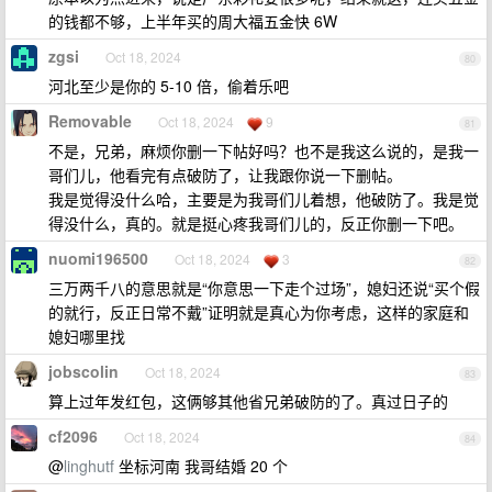
的钱都不够，上半年买的周大福五金快 6W
zgsi
Oct 18, 2024
80
河北至少是你的 5-10 倍，偷着乐吧
Removable
Oct 18, 2024
9
81
不是，兄弟，麻烦你删一下帖好吗？也不是我这么说的，是我一
哥们儿，他看完有点破防了，让我跟你说一下删帖。
我是觉得没什么哈，主要是为我哥们儿着想，他破防了。我是觉
得没什么，真的。就是挺心疼我哥们儿的，反正你删一下吧。
nuomi196500
Oct 18, 2024
3
82
三万两千八的意思就是“你意思一下走个过场”，媳妇还说“买个假
的就行，反正日常不戴”证明就是真心为你考虑，这样的家庭和
媳妇哪里找
jobscolin
Oct 18, 2024
83
算上过年发红包，这俩够其他省兄弟破防的了。真过日子的
cf2096
Oct 18, 2024
84
@
linghutf
坐标河南 我哥结婚 20 个