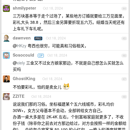
shmilypeter
Oct 18, 2024
44
三万块基本等于走个过场了，某些地方订婚就要给三万见面里，
彩礼大头 38.8 ，然后三金另算要折现五六万。结婚当天呢还有
上车礼下车礼呢。
dawnven
Oct 18, 2024
PRO
45
@
HKzy
粤西也很穷，可能真和习俗相关，
Sosocould
Oct 18, 2024
OP
46
@
xiely
三金又不过女方娘家那边，不就是自己想怎么买就怎么
买吗
GhostiKing
Oct 18, 2024
47
不怕要彩礼，怕的是卖女儿
ZZITE
Oct 18, 2024
48
说说我们那的习俗。坐标福建某个五六线城市，彩礼均价
30W+，女方父母基本不会动，全部转给女方自己。
办酒一桌大多是在 2K-4K 左右，个别富裕家庭就更多了，不收
份子钱（除非你之前去对方那边给过，对方会按照一样的金额给
你），会给每个宾客发 50-100 的小红包。一晚上的酒席就要花