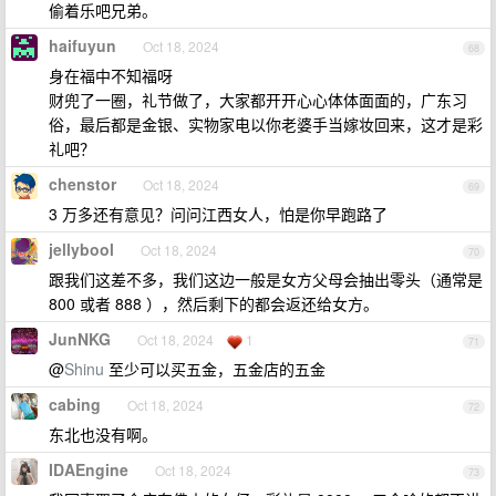
偷着乐吧兄弟。
haifuyun
Oct 18, 2024
68
身在福中不知福呀
财兜了一圈，礼节做了，大家都开开心心体体面面的，广东习
俗，最后都是金银、实物家电以你老婆手当嫁妆回来，这才是彩
礼吧？
chenstor
Oct 18, 2024
69
3 万多还有意见？问问江西女人，怕是你早跑路了
jellybool
Oct 18, 2024
70
跟我们这差不多，我们这边一般是女方父母会抽出零头（通常是
800 或者 888 ），然后剩下的都会返还给女方。
JunNKG
Oct 18, 2024
1
71
@
Shinu
至少可以买五金，五金店的五金
cabing
Oct 18, 2024
72
东北也没有啊。
IDAEngine
Oct 18, 2024
73