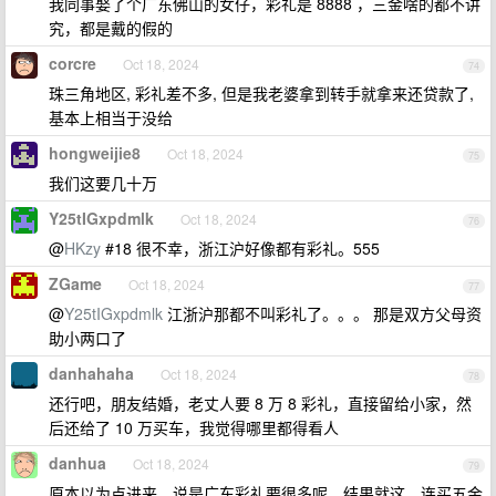
我同事娶了个广东佛山的女仔，彩礼是 8888 ，三金啥的都不讲
究，都是戴的假的
corcre
Oct 18, 2024
74
珠三角地区, 彩礼差不多, 但是我老婆拿到转手就拿来还贷款了,
基本上相当于没给
hongweijie8
Oct 18, 2024
75
我们这要几十万
Y25tIGxpdmlk
Oct 18, 2024
76
@
HKzy
#18 很不幸，浙江沪好像都有彩礼。555
ZGame
Oct 18, 2024
77
@
Y25tIGxpdmlk
江浙沪那都不叫彩礼了。。。 那是双方父母资
助小两口了
danhahaha
Oct 18, 2024
78
还行吧，朋友结婚，老丈人要 8 万 8 彩礼，直接留给小家，然
后还给了 10 万买车，我觉得哪里都得看人
danhua
Oct 18, 2024
79
原本以为点进来，说是广东彩礼要很多呢，结果就这，连买五金