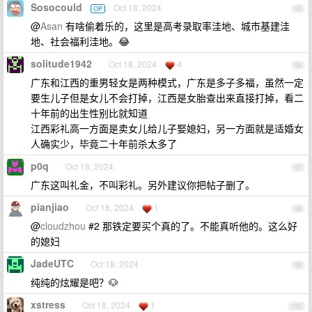
Sosocould
Oct 18, 2024
OP
95
@
Asan
有啥偷着乐的，这里是高考录取率洼地、城市基建洼
地、社会福利洼地。😂
solitude1942
Oct 18, 2024
4
96
广东和江西的重男轻女是两种模式，广东是多子多福，虽然一定
要生儿子但是女儿不会打掉，江西是女胎查出来直接打掉，看二
十年前的出生性别比就知道
江西彩礼高一方面是卖女儿给儿子娶媳妇，另一方面就是适婚女
人确实少，毕竟二十年前杀太多了
p0q
Oct 18, 2024
97
广东这叫礼金，不叫彩礼。另外建议你把帖子删了。
pianjiao
Oct 18, 2024
1
98
@
cloudzhou
#2 那铁定要买个真的了。不能真听他的。这么好
的媳妇
JadeUTC
Oct 18, 2024
99
纯纯的炫耀是吧？🐶
xstress
Oct 18, 2024
1
100