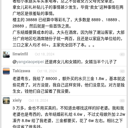
者给小家庭买车买家电等，总之不会被女方父母完全拿走。
拿女儿彩礼补贴儿子的事情甚少发生，毕竟“卖女”这种事情在两
广地区是很羞耻的事情。
楼主的 38888 已经算中等彩礼了，大多数是 8889 、18889 、
28889 ，然后就是一些首饰之类。
广东结婚要算成本的话，大头在酒席，因为除了潮汕客家，大部
分广府地区吃酒席随份子就一两百，且还是以家庭为单位给的，
三口之家人均才 60+，主家完全回不了本。。。
linwinfil
Oct 18, 2024
41
@
yangxiaopeipei
还是疼女儿和女婿的，女婿当半个儿子了
Takizawa
Oct 18, 2024
42
老婆粤东，我给了 88000 ，额外买的水贝三金 1.8w ，基本就这
些花费了。对方没提，我自己这样安排，他们没意见。对方是独
生女，钱他们自己留着了我没要。
xiely
Oct 18, 2024
43
3 万多，金也不用买真的，不知道去哪找这样的好老婆。我和我
老婆也是粤西的，去年结婚彩礼给 6.6w ，不过丈母娘外加 2.2w
凑齐 8.8w 给了我老婆，三金都要买，花了 6w 左右。相比之下
你这省了很多钱。