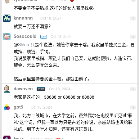
9
不要金子不要钻戒 这样的好女人哪里找😭
knnnnnn
Oct 18, 2024
10
就要三万还不满意？
Sosocould
Oct 18, 2024
OP
11
@
Shinu
只是个说法，她管你拿去干啥。我家里单独买三金，要
戒指、项链、手镯。
我说服家里戒指、项链让我们自己买，这就随便啦，人造宝石、
镀金，怎么便宜怎么来。
然后家里坚持要买金手镯。那就由他了。
dawnven
Oct 18, 2024
PRO
12
老家是这样的，38888 or 68888 or 88888
gpt5
Oct 18, 2024
13
我，北方二线城市，在大学之前，虽然偶尔在电视里听见过"彩
礼"这个词，但我一直以为只是古老的传说，亲戚结婚也没给彩
礼的。到了大学才知道，还真有这玩意儿。
fru1t
Oct 18, 2024
1