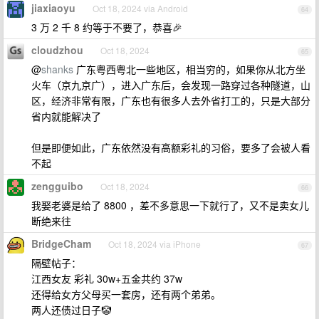
jiaxiaoyu
Oct 18, 2024 via Android
64
3 万 2 千 8 约等于不要了，恭喜🎉
cloudzhou
Oct 18, 2024
65
@
shanks
广东粤西粤北一些地区，相当穷的，如果你从北方坐
火车（京九京广），进入广东后，会发现一路穿过各种隧道，山
区，经济非常有限，广东也有很多人去外省打工的，只是大部分
省内就能解决了
但是即便如此，广东依然没有高额彩礼的习俗，要多了会被人看
不起
zengguibo
Oct 18, 2024
66
我娶老婆是给了 8800 ，差不多意思一下就行了，又不是卖女儿
断绝来往
BridgeCham
Oct 18, 2024 via iPhone
67
隔壁帖子：
江西女友 彩礼 30w+五金共约 37w
还得给女方父母买一套房，还有两个弟弟。
两人还债过日子🤡