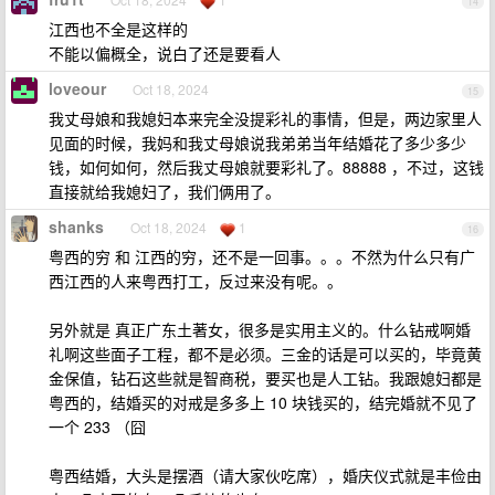
14
江西也不全是这样的
不能以偏概全，说白了还是要看人
loveour
Oct 18, 2024
15
我丈母娘和我媳妇本来完全没提彩礼的事情，但是，两边家里人
见面的时候，我妈和我丈母娘说我弟弟当年结婚花了多少多少
钱，如何如何，然后我丈母娘就要彩礼了。88888 ，不过，这钱
直接就给我媳妇了，我们俩用了。
shanks
Oct 18, 2024
1
16
粤西的穷 和 江西的穷，还不是一回事。。。不然为什么只有广
西江西的人来粤西打工，反过来没有呢。。
另外就是 真正广东土著女，很多是实用主义的。什么钻戒啊婚
礼啊这些面子工程，都不是必须。三金的话是可以买的，毕竟黄
金保值，钻石这些就是智商税，要买也是人工钻。我跟媳妇都是
粤西的，结婚买的对戒是多多上 10 块钱买的，结完婚就不见了
一个 233 （囧
粤西结婚，大头是摆酒（请大家伙吃席），婚庆仪式就是丰俭由