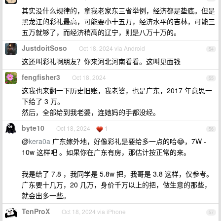
其实没什么规律的，拿我老家东三省举例，经济都是垫底。但是
黑龙江的彩礼最高，可能要小十五万，经济水平的吉林，可能三
五万就够了，而经济稍高的辽宁，则是八万十万的。
JustdoitSoso
Oct 18, 2024 via Android
54
这还叫彩礼啊朋友？你来河北河南看看。这叫见面钱
fengfisher3
Oct 18, 2024
55
这我也来翻一下历史旧账，我老婆，也是广东，2017 年意思一
下给了 3 万。
然后，全部给到我老婆，连她妈的手都没经。
byte10
Oct 18, 2024
1
56
@
kera0a
广东嫁外地，好像彩礼是要给多一点的哈😂，7W -
10w 这样吧 。如果你在广东有房，那估计按正常的来。
我是给了 7.8 ，我同学是 5.8w 把，我哥是 3.8 这样，仅参考。
广东要十几万，20 几万，身价千万以上的把，做生意的那些，
就会出多一些。
TenProX
Oct 18, 2024 via iPhone
57