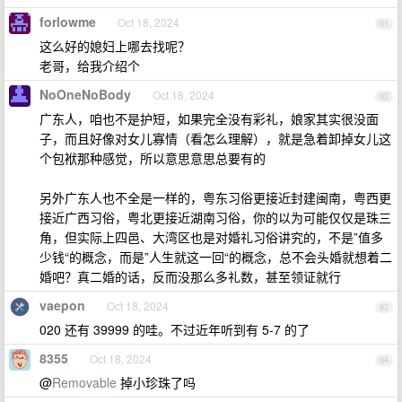
forlowme
Oct 18, 2024
91
这么好的媳妇上哪去找呢？
老哥，给我介绍个
NoOneNoBody
Oct 18, 2024
92
广东人，咱也不是护短，如果完全没有彩礼，娘家其实很没面
子，而且好像对女儿寡情（看怎么理解），就是急着卸掉女儿这
个包袱那种感觉，所以意思意思总要有的
另外广东人也不全是一样的，粤东习俗更接近封建闽南，粤西更
接近广西习俗，粤北更接近湖南习俗，你的以为可能仅仅是珠三
角，但实际上四邑、大湾区也是对婚礼习俗讲究的，不是”值多
少钱“的概念，而是”人生就这一回“的概念，总不会头婚就想着二
婚吧？真二婚的话，反而没那么多礼数，甚至领证就行
vaepon
Oct 18, 2024
93
020 还有 39999 的哇。不过近年听到有 5-7 的了
8355
Oct 18, 2024
94
@
Removable
掉小珍珠了吗