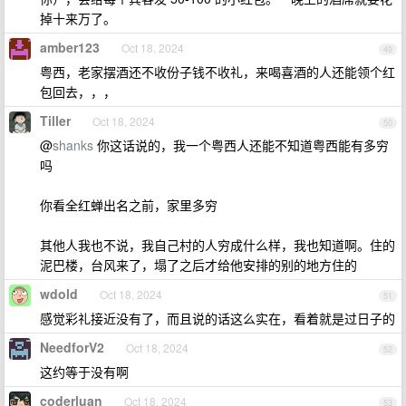
掉十来万了。
amber123
Oct 18, 2024
49
粤西，老家摆酒还不收份子钱不收礼，来喝喜酒的人还能领个红
包回去，，，
Tiller
Oct 18, 2024
50
@
shanks
你这话说的，我一个粤西人还能不知道粤西能有多穷
吗
你看全红蝉出名之前，家里多穷
其他人我也不说，我自己村的人穷成什么样，我也知道啊。住的
泥巴楼，台风来了，塌了之后才给他安排的别的地方住的
wdold
Oct 18, 2024
51
感觉彩礼接近没有了，而且说的话这么实在，看着就是过日子的
NeedforV2
Oct 18, 2024
52
这约等于没有啊
coderluan
Oct 18, 2024
53