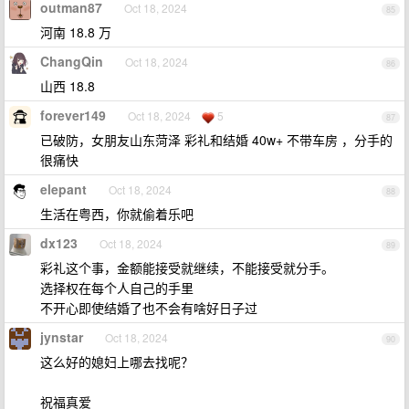
outman87
Oct 18, 2024
85
河南 18.8 万
ChangQin
Oct 18, 2024
86
山西 18.8
forever149
Oct 18, 2024
5
87
已破防，女朋友山东菏泽 彩礼和结婚 40w+ 不带车房 ，分手的
很痛快
elepant
Oct 18, 2024
88
生活在粤西，你就偷着乐吧
dx123
Oct 18, 2024
89
彩礼这个事，金额能接受就继续，不能接受就分手。
选择权在每个人自己的手里
不开心即使结婚了也不会有啥好日子过
jynstar
Oct 18, 2024
90
这么好的媳妇上哪去找呢？
祝福真爱