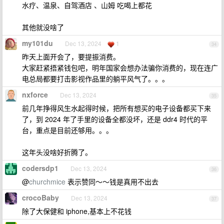
水疗、温泉、自驾酒店 、山姆 吃喝上都花
其他就没啥了
my101du
Dec 13, 2024
1
34
昨天上面开会了，要提振消费。
大家赶紧捂紧钱包吧，明年国家会想办法骗你消费的，现在连广
电总局都要打击影视作品里的躺平风气了。。。
nxforce
Dec 13, 2024
35
前几年挣得风生水起得时候，把所有想买的电子设备都买下来
了，到 2024 年了手里的设备全都没坏，还是 ddr4 时代的平
台，重点是目前还够用。。。
这年头没啥好折腾了。
codersdp1
Dec 13, 2024
36
@
churchmice
表示赞同～～钱是真用不出去
crocoBaby
Dec 13, 2024
37
除了大保健和 iphone,基本上不花钱