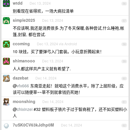
wtdd
Dec 13, 2024
56
别看现在省得欢，一场大病拉清单
simple2025
Dec 13, 2024
57
不应该啊,我还是消费很多.为了冬天保暖,各种尝试,什么睡袍,帐
篷,封窗, 都在尝试.
ccoming
Dec 13, 2024 via Android
58
10 块钱，买了要弹弓入门套装。小玩意折腾起来！
shimanooo
Dec 13, 2024
59
人人都这样共产主义就有希望了.
dazebat
Dec 14, 2024
60
@
vfx666
东南亚走起！就咱这个消费水平，除了上层阶级，应
该可以随便草~~草不到就拿钱扔死她！
moonshing
Dec 14, 2024
61
@
chixinzei
#32 塑料板子铁片子过于智商税了，还不如买塑料小
人
7uSK0CV63kJdhp0M
Dec 14, 2024
62