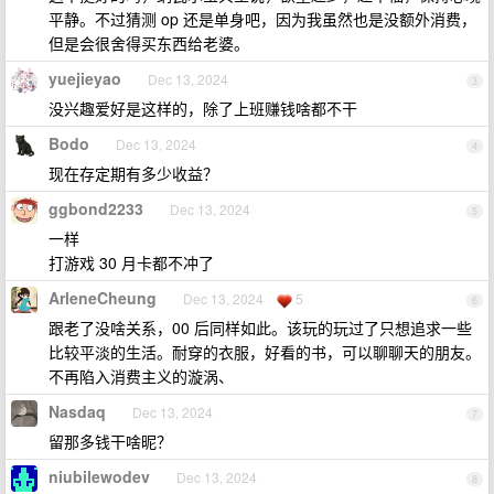
平静。不过猜测 op 还是单身吧，因为我虽然也是没额外消费，
但是会很舍得买东西给老婆。
yuejieyao
Dec 13, 2024
3
没兴趣爱好是这样的，除了上班赚钱啥都不干
Bodo
Dec 13, 2024
4
现在存定期有多少收益？
ggbond2233
Dec 13, 2024
5
一样
打游戏 30 月卡都不冲了
ArleneCheung
Dec 13, 2024
5
6
跟老了没啥关系，00 后同样如此。该玩的玩过了只想追求一些
比较平淡的生活。耐穿的衣服，好看的书，可以聊聊天的朋友。
不再陷入消费主义的漩涡、
Nasdaq
Dec 13, 2024
7
留那多钱干啥昵？
niubilewodev
Dec 13, 2024
8