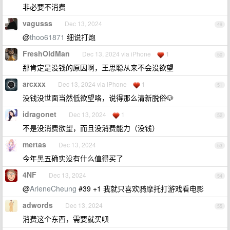
非必要不消费
vagusss
Dec 13, 2024
49
@
thoo61871
细说打炮
FreshOldMan
Dec 13, 2024 via iPhone
1
50
那肯定是没钱的原因啊，王思聪从来不会没欲望
arcxxx
Dec 13, 2024 via iPhone
1
51
没钱没世面当然低欲望咯，说得那么清新脱俗🐶
idragonet
Dec 13, 2024
1
52
不是没消费欲望，而且没消费能力（没钱）
mertas
Dec 13, 2024
53
今年黑五确实没有什么值得买了
4NF
Dec 13, 2024
54
@
ArleneCheung
#39 +1 我就只喜欢骑摩托打游戏看电影
adwords
Dec 13, 2024
55
消费这个东西，需要就买呗