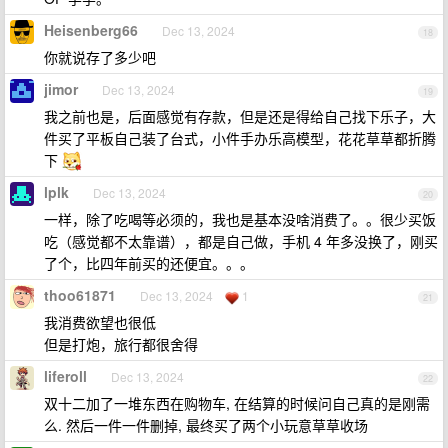
Heisenberg66
Dec 13, 2024
18
你就说存了多少吧
jimor
Dec 13, 2024
19
我之前也是，后面感觉有存款，但是还是得给自己找下乐子，大
件买了平板自己装了台式，小件手办乐高模型，花花草草都折腾
下
lplk
Dec 13, 2024
20
一样，除了吃喝等必须的，我也是基本没啥消费了。。很少买饭
吃（感觉都不太靠谱），都是自己做，手机 4 年多没换了，刚买
了个，比四年前买的还便宜。。。
thoo61871
Dec 13, 2024
1
21
我消费欲望也很低
但是打炮，旅行都很舍得
liferoll
Dec 13, 2024
22
双十二加了一堆东西在购物车, 在结算的时候问自己真的是刚需
么. 然后一件一件删掉, 最终买了两个小玩意草草收场