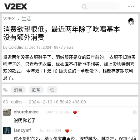
V2EX
生活
›
消费欲望很低，最近两年除了吃喝基本
没有额外消费
By
ColdBird
at Dec 13, 2024 · 8977 views
将近两年没买衣服鞋子了，羽绒服还是穿的四年前的。 衣服不知道买
啥牌子的，只看看优衣库，优衣库不打折也不想买，加上没啥特别喜
欢的款式。 今年双 11 双 12 破天荒的一单都没下，钱都存定期吃利
息了。
消费
欲望
低
66 replies
•
2024-12-16 16:50:42 +08:00
churchmice
Dec 13, 2024
5
1
说明你老了
fancymf
Dec 13, 2024
3
2
这不挺好的吗，纳瓦尔宝典里说，欲望越少，越幸福，保持心境