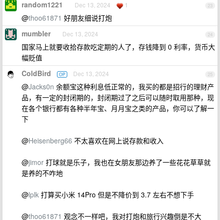
random1221
Dec 13, 2024
1
23
@
thoo61871
好朋友细说打炮
mumbler
Dec 13, 2024
24
国家马上就要收拾存款吃定期的人了，存钱降到 0 利率，货币大
幅贬值
ColdBird
Dec 13, 2024
OP
25
@
Jacks0n
余额宝这种利息低正常的，我买的都是招行的理财产
品，有一定的封闭期的，封闭期过了之后可以随时取用那种，现
在各个银行都有各种半年宝、月月宝之类的产品，你可以了解一
下
@
Heisenberg66
不太喜欢在网上说存款和收入
@
jimor
打球就是乐子，我也在女朋友那边养了一些花花草草就
是养的不咋地
@
lplk
打算买小米 14Pro 但是不降价到 3.7 左右不想下手
@
thoo61871
观念不一样吧，我对打炮和旅行兴趣倒是不大