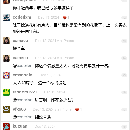
41
你才近两年，我已经很多年这样了
coderlxm
Dec 13, 2024
1
42
除了操逼花销有点大，目前我也是没有别的花费了，上一次买衣
服还是两年前。
cameco
Dec 13, 2024 via iPhone
43
提个车
cameco
Dec 13, 2024 via iPhone
44
@
coderlxm
你这个信息量太大，可能需要单独开一贴。
eraserrain
Dec 13, 2024
45
大 A 和房子，选一个标的投吧
random1221
Dec 13, 2024
46
@
coderlxm
厉害啊，能花多少钱？
vfx666
Dec 13, 2024 via iPhone
1
47
@
coderlxm
细说草逼
kuxuan
Dec 13, 2024
48