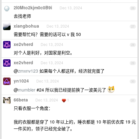
2I0Mto2kjm0c0B9i
Dec 13, 2024
26
去找老师
xiangbohua
Dec 13, 2024
27
需要帮忙吗？需要的话可以 v 我 50
xe2vherd
Dec 13, 2024
28
对个人是利好，对国家是利空。
xe2vherd
Dec 13, 2024
29
@
zmxnv123
如果每个人都这样，经济就完蛋了
yn1024
Dec 13, 2024
30
@
mumbler
#24 所以我已经提前换了一波美元了
66beta
Dec 13, 2024
1
31
只看衣服一个角度：
我的衣服都是穿了 10 年以上的，睡衣都是 10 年前优衣库 19 元
一件买的，领子已经完全破了。