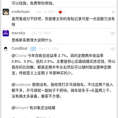
可以找我，免费帮你用钱。
coderluan
Dec 13, 2024
3
9
虽然差成分不好吧，但是楼主你的发帖记录可是一点说服力没有
呀
mscsky
Dec 13, 2024
10
恩格斯系数增大说明什么
ColdBird
Dec 13, 2024
OP
11
@
Crump
今年存款总收益率 2.7%，高的定期两年收益率
3.8%、3.5%，低的 2.5%。主要是担心后面结婚买房花钱，所以
我存的比较散，都是定期半年左右然后可以随时取出那种定期
宝，传统意义上定期 2 年那种买的少。
@
yuejieyao
那倒没有，我经常打乒乓球骑车。不过这两个投入
都不多，乒乓球就一副拍子千把块。骑车就车子+头盔两三千，
没有搞太多装备，搬家不方便。
@
fancymf
有对象还没结婚