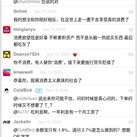
@
churchmice
您说的对
Softml
Dec 13, 2024
12
我的想法和你刚好相反，在这世上走一遭不去享受真的浪费了
minglanyu
Dec 13, 2024
13
消费欲望低是好事 不断累积资产 而不是头脑一热就买东西 最后
都吃灰了
Duanye7X24
Dec 13, 2024
2
14
你不消费，有人替你“消费”，接下来要施行货币贬值了
letwewell
Dec 13, 2024
15
恭喜你，脱离消费主义裹挟的社会了
ColdBird
Dec 13, 2024
OP
16
@
coderluan
说出来你可能不信，问的时候是真心问的，下单的
时候又不想要了 T_T
@
liu731
吃利息啊，一年利息有一个月工资了
Jacks0n
Dec 13, 2024
17
@
ColdBird
余额宝只有 1.8%，请问 2.7%是怎么做到的？想跟
OP 学学。