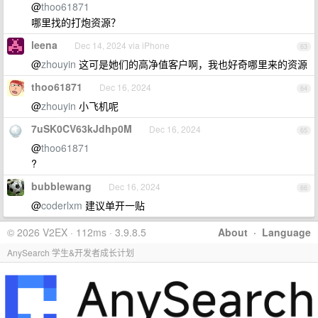
@
thoo61871
哪里找的打炮资源？
leena
Dec 14, 2024 via iPhone
63
@
zhouyin
这可是她们的高净值客户啊，我也好奇哪里来的资源
thoo61871
Dec 16, 2024
64
@
zhouyin
小飞机呢
7uSK0CV63kJdhp0M
Dec 16, 2024
65
@
thoo61871
?
bubblewang
Dec 16, 2024
66
@
coderlxm
建议单开一贴
© 2026 V2EX · 112ms · 3.9.8.5
About
·
Language
AnySearch 学生&开发者成长计划