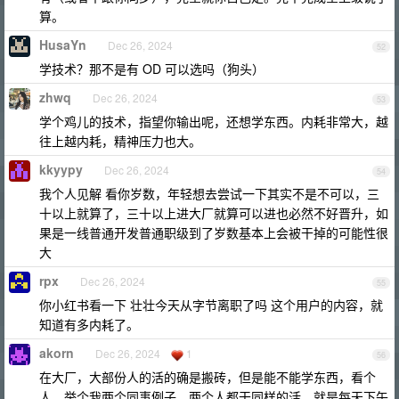
算。
HusaYn
Dec 26, 2024
52
学技术？那不是有 OD 可以选吗（狗头）
zhwq
Dec 26, 2024
53
学个鸡儿的技术，指望你输出呢，还想学东西。内耗非常大，越
往上越内耗，精神压力也大。
kkyypy
Dec 26, 2024
54
我个人见解 看你岁数，年轻想去尝试一下其实不是不可以，三
十以上就算了，三十以上进大厂就算可以进也必然不好晋升，如
果是一线普通开发普通职级到了岁数基本上会被干掉的可能性很
大
rpx
Dec 26, 2024
55
你小红书看一下 壮壮今天从字节离职了吗 这个用户的内容，就
知道有多内耗了。
akorn
Dec 26, 2024
1
56
在大厂，大部份人的活的确是搬砖，但是能不能学东西，看个
人。举个我两个同事例子，两个人都干同样的活，就是每天下午