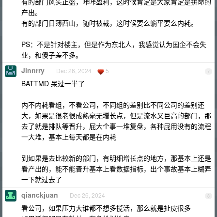
有的部门风头正盛，咔咔盈利，这时候肯定是大家肯定是拼命的
产出。
有的部门日薄西山，随时被裁，这时候要么躺平要么内耗。
PS：不是针对楼主，但是作为东北人，我感觉认为国企不会失
业，和傻子差不多。
Jinnrry
Dec 26, 2024
5
7
BATTMD 呆过一半了
内不内耗看组，不看公司，不同组的差别比不同公司的差别还
大，如果是很老很成熟毫无增长点，但是流水又巨高的部门，那
去了就是排队等晋升，屁大个事一堆复盘，各种屁用没有的流程
一大堆，基本上每天都是在内耗
到如果是去比较新的部门，有明细增长点的地方，那基本上还是
看产出的，能不能晋升基本上看数据指标，出个事故基本上糊弄
一下就过去了
qianckjuan
Dec 26, 2024
8
看公司，如果压力大谁都不想多揽活，那么就是扯皮很多