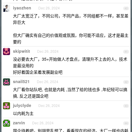
iyaozhen
Dec 26, 2024
40
大厂太宽泛了，不同公司，不同产品，不同组都不一样，甚至差
异巨大
但大厂确实有自己的价值观或氛围，你可能不适应，这才是最主
要的
skipwitit
Dec 26, 2024
41
没必要去大厂，35+开始做人才盘点，清理升不上去的人，技术
是最没用的
好好着国企呆着发展副业吧
snail521
Dec 26, 2024
42
大厂看你站队吧, 也就是内耗 ,当然了给的钱也多 ,年纪轻可以搞
搞, 反之还是国企吧
julyclyde
Dec 26, 2024
43
以内耗为主
zarvin
Dec 26, 2024
44
国企待着吧，别胡思乱想了，看看现在的经济。大厂一样也内耗