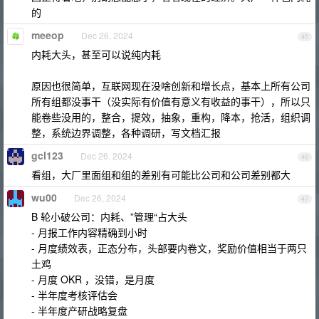
的
meeop
Dec 26, 2024
45
内耗大头，甚至可以说纯内耗
原因也很简单，互联网现在没啥创新和增长点，基本上所有公司
所有组都没事干（没实际有价值有意义有收益的事干），所以只
能卷些没用的，整合，提效，抽象，重构，降本，抢活，组织调
整，系统边界调整，各种调研，写文档汇报
gcl123
Dec 26, 2024
46
看组，大厂里面组和组的差别有可能比公司和公司差别都大
wu00
Dec 26, 2024
47
B 轮小破公司：内耗、”管理“占大头
- 月报工作内容精确到小时
- 月度绩效表，正态分布，头部要内卷文，奖励价值相当于两只
土鸡
- 月度 OKR ，没错，是月度
- 半年度考核评估会
- 半年度产研战略复盘