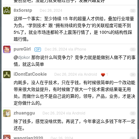
要创业吧，没能力就安稳过日子，发展兴趣爱好
8x5orstp
Dec 26, 2024
32
这样一个事实：至少持续 15 年的超量人才供给，叠加行业增量
为负。“学到技术” 跟 “拥有持续的竞争力”的关联程度可能不到
5%了，就业市场连都轮不上震荡行情了，是 100%的结构性踩
踏行情。
pureGirl
Dec 26, 2024 via iPhone
OP
33
@
djokor
那你说什么叫竞争力？竞争力就是能做别人做不了的事
情，就这么简单
iDontEatCookie
Dec 26, 2024 via Android
1
34
内耗多，没人在乎技术，只在乎钱，有时候很简单的一个改动能
带来很大效益提升，有时候做了很大一个技术需求结果毫无用
处。而做什么也不是自己说的算的，领导，产品，业务，才是决
定你做什么的。
zhuanggu
Dec 26, 2024 via Android
35
除了钱多，感觉没啥优势。再说了，今年拿这么多钱下年不一定
还在。
wangtian2020
Dec 26, 2024
36