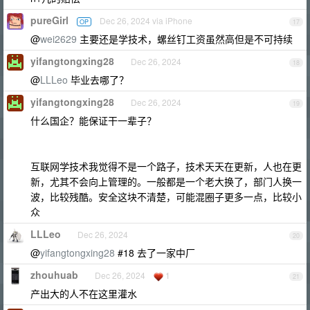
pureGirl
Dec 26, 2024 via iPhone
OP
17
@
wei2629
主要还是学技术，螺丝钉工资虽然高但是不可持续
yifangtongxing28
Dec 26, 2024
18
@
LLLeo
毕业去哪了？
yifangtongxing28
Dec 26, 2024
19
什么国企？能保证干一辈子？
互联网学技术我觉得不是一个路子，技术天天在更新，人也在更
新，尤其不会向上管理的。一般都是一个老大换了，部门人换一
波，比较残酷。安全这块不清楚，可能混圈子更多一点，比较小
众
LLLeo
Dec 26, 2024
20
@
yifangtongxing28
#18 去了一家中厂
zhouhuab
Dec 26, 2024
1
21
产出大的人不在这里灌水