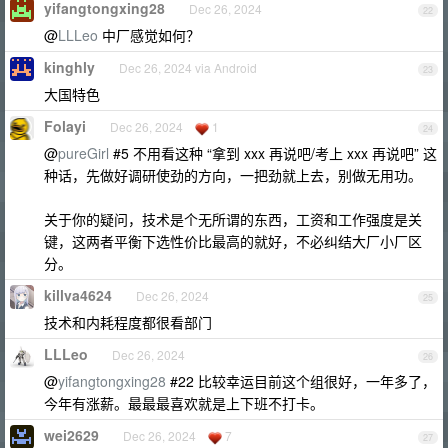
yifangtongxing28
Dec 26, 2024
22
@
LLLeo
中厂感觉如何？
kinghly
Dec 26, 2024 via Android
23
大国特色
Folayi
Dec 26, 2024
1
24
@
pureGirl
#5 不用看这种 “拿到 xxx 再说吧/考上 xxx 再说吧” 这
种话，先做好调研使劲的方向，一把劲就上去，别做无用功。
关于你的疑问，技术是个无所谓的东西，工资和工作强度是关
键，这两者平衡下选性价比最高的就好，不必纠结大厂小厂区
分。
killva4624
Dec 26, 2024
25
技术和内耗程度都很看部门
LLLeo
Dec 26, 2024
26
@
yifangtongxing28
#22 比较幸运目前这个组很好，一年多了，
今年有涨薪。最最最喜欢就是上下班不打卡。
wei2629
Dec 26, 2024
7
27