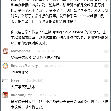
和半夜看接口监控，跑一遍诊断，诊断脚本都是交维手册写好
的。第一个人干了两年，受不了了，说什么也学不会，还天天到
时差，辞职了。后来接的同事，就靠着手里一个 excel 接口列
表，把全公司几十个系统的调用链搞清楚了。
你说要自学？你去 git 上扒 spring cloud alibaba 的代码吧，让
工程跑起来简单，能把这套东西结合业务跑起来，调用链还能闭
环，那你是绝对的天才。
a62527776a
Dec 26, 2024
57
给你开这么多 是让你学技术的吗
EndlessMemory
Dec 26, 2024
58
也得看业务
Nasei
Dec 26, 2024
59
大厂学不到技术
nuonuojump
Dec 26, 2024
60
虽然没去过大厂，但是小厂都已经天天开会 ppt 吹牛逼了。学技
术这种，基本靠自己。