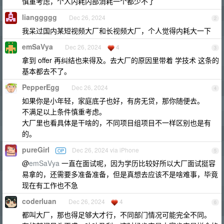
慎重考虑，个人内耗内部消耗一个都少不了
lianggggg
Dec 26, 2024
2
我呆过国内某短视频大厂和长视频大厂，个人觉得内耗大一下
emSaVya
Dec 26, 2024
4
3
拿到 offer 再纠结也来得及。去大厂的原因里带着 学技术 这条的
基本都去不了。
PepperEgg
Dec 26, 2024
4
如果你是小年轻，家庭底子也好，有房无贷，那你随便去。
不满足以上条件慎重考虑。
大厂里也看具体是干啥的，不同项目组项目不一样区别也是有
的。
pureGirl
Dec 26, 2024 via iPhone
OP
5
@
emSaVya
一直在面试呢，因为学历比较好所以大厂面试挺容
易拿的，还需要多准备准备，但是真想去应该不是啥难事，毕竟
现在有工作也不急
coderluan
Dec 26, 2024
4
6
都叫大厂，那也得足够大才行，不同部门情况可能完全不同。