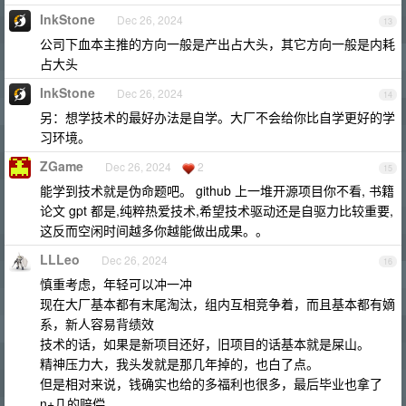
InkStone
Dec 26, 2024
13
公司下血本主推的方向一般是产出占大头，其它方向一般是内耗
占大头
InkStone
Dec 26, 2024
14
另：想学技术的最好办法是自学。大厂不会给你比自学更好的学
习环境。
ZGame
Dec 26, 2024
2
15
能学到技术就是伪命题吧。 github 上一堆开源项目你不看, 书籍
论文 gpt 都是,纯粹热爱技术,希望技术驱动还是自驱力比较重要,
这反而空闲时间越多你越能做出成果。。
LLLeo
Dec 26, 2024
16
慎重考虑，年轻可以冲一冲
现在大厂基本都有末尾淘汰，组内互相竞争着，而且基本都有嫡
系，新人容易背绩效
技术的话，如果是新项目还好，旧项目的话基本就是屎山。
精神压力大，我头发就是那几年掉的，也白了点。
但是相对来说，钱确实也给的多福利也很多，最后毕业也拿了
n+几的赔偿