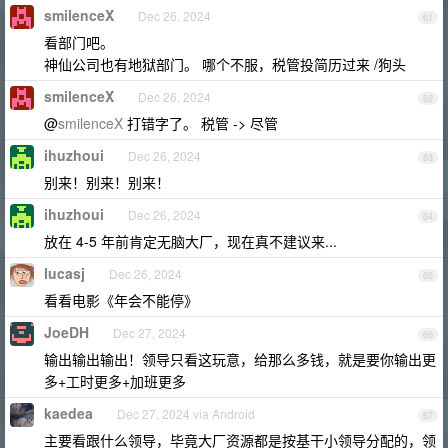
smilenceX
Dec 26, 2024
61
看部门吧。
神仙公司也有地狱部门。 哪个不服，税管投简历过来 /狗头
smilenceX
Dec 26, 2024
62
@
smilenceX
打错字了。 税管 -> 尽管
ihuzhoui
Dec 26, 2024
63
别来！别来！别来！
ihuzhoui
Dec 26, 2024
64
放在 4-5 年前肯定无脑大厂，现在真不建议来...
lucasj
Dec 26, 2024
65
看看电影《年会不能停》
JoeDH
Dec 27, 2024
66
输出输出输出！领导只看这玩意，给那么多钱，就是要你输出更
多+工时更多+加班更多
kaedea
Dec 27, 2024 via Android
67
主要看跟什么领导，毕竟大厂资源都是按基干小领导分配的，领