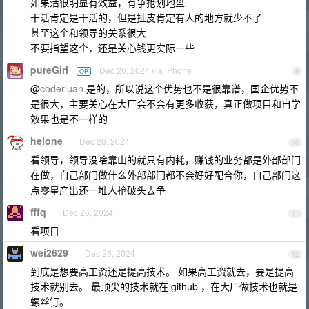
如果活很明显有效益，有争抢划地盘
干活肯定是干活的，但是扯皮肯定有人的地方就少不了
甚至这个和领导的关系很大
不要指望这个，还是关心钱更实际一些
pureGirl
Dec 26, 2024 via iPhone
OP
9
@
coderluan
是的，所以说这个优势也不是很靠谱，国企优势不
是很大，主要关心在大厂会不会有更多收获，真正做项目和自学
效果也是不一样的
helone
Dec 26, 2024
10
看领导，领导没啥靠山的就只有内耗，赚钱的业务都是外部部门
在做，自己部门做什么外部部门都不会好好配合你，自己部门这
点零星产出还一堆人抢破头去争
fffq
Dec 26, 2024
11
看项目
wei2629
Dec 26, 2024
12
到底是想要高工资还是提高技术。 如果高工资就去，要是提高
技术就别去。 最顶尖的技术就在 github ，在大厂做技术也就是
螺丝钉。