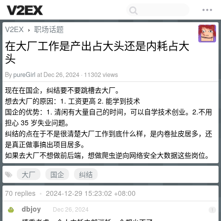
V2EX
职场话题
›
在大厂工作是产出占大头还是内耗占大
头
By
pureGirl
at Dec 26, 2024 · 11302 views
现在在国企，纠结要不要跳槽去大厂。
想去大厂的原因：1. 工资更高 2. 能学到技术
国企的优势：1. 清闲有大量自己的时间，可以自学技术创业。2.不用
担心 35 岁失业问题。
纠结的点在于不是很清楚大厂工作到底什么样，是内卷扯皮居多，还
是真正做事搞出项目居多。
如果去大厂不想做前后端，想做爬虫逆向网络安全大数据这些岗位。
大厂
国企
纠结
70 replies
•
2024-12-29 15:23:02 +08:00
dbjoy
Dec 26, 2024
1