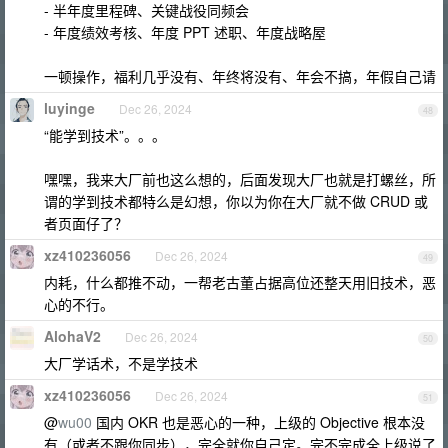
- 半年度里程碑、关键战役同频会
- 年度绩效考核、年度 PPT 述职、年度战略屋
一顿操作，福利几乎没有、年终将没有、年会不搞，年假自己请
luyinge
Dec 26, 2024
48
“能学到技术”。。。
嘿嘿，我来大厂前也这么想的，后面发现大厂也就是打螺丝，所
谓的学到技术都特么是幻想，你以为你在大厂就不做 CRUD 或
者页面仔了？
xz410236056
Dec 26, 2024
49
内耗，什么都推不动，一帮老古董占据高位还整天用旧技术，恶
心的不行。
AlohaV2
Dec 26, 2024
50
大厂学话术，不是学技术
xz410236056
Dec 26, 2024
51
@
wu00
国内 OKR 也是恶心的一种，上级的 Objective 根本没
有（或者不跟你同步），完全就你自己定。完不完成全上级说了