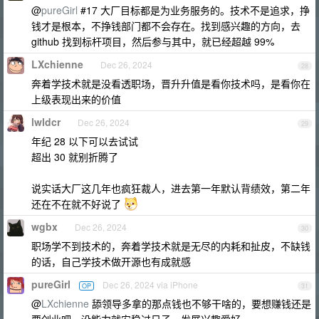
@
pureGirl
#17 大厂目标都是为业务服务的。技术不是追求，挣
钱才是根本，不挣钱部门都不会存在。找到感兴趣的方向，去
github 找到标杆项目，然后参与其中，就已经超越 99%
LXchienne
Dec 26, 2024
28
奔着学技术就是没看透职场，晋升升值是看你技术吗，是看你在
上级表现出来的价值
lwldcr
Dec 26, 2024
29
年纪 28 以下可以去试试
超出 30 就别折腾了
说实话大厂这几年也疯狂裁人，进去第一年默认背绩效，第二年
还在不在就不好说了
wgbx
Dec 26, 2024
30
职场学不到技术的，奔着学技术就是无尽的内耗和扯皮，不缺钱
的话，自己学技术做开源也有成就感
pureGirl
Dec 26, 2024 via iPhone
OP
31
@
LXchienne
舔领导多拿的那点钱也不够干啥的，要想赚钱还是