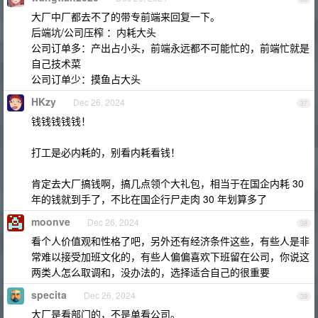
大厂中厂都去不了的带专前端来回复一下。
后端坑/公司压榨 ：内耗大头
公司订单多：产出占小头，前端永远都不可能忙的，前端忙就是
自己技术菜
公司订单少：摸鱼占大头
HKzy
Dec 26, 2024
37
钱钱钱钱钱！
打工是必内耗的，别看内耗看钱！
肯定去大厂搞钱啊，搞几点领个大礼包，相当于在国企内耗 30
年的钱就到手了，不比在国企行尸走肉 30 年划算多了
moonve
Dec 26, 2024
38
看个人价值观和性格了吧，另外还有经济条件这些，有些人是非
常难以接受加班文化的，有些人偏偏喜欢下班留在公司，你说这
两类人怎么取调和，没办法的，选择适合自己的很重要
specita
Dec 26, 2024
39
大厂是看部门的，不是单看公司。