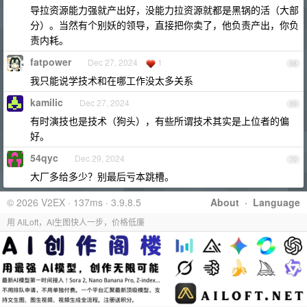
导拉资源能力强就产出好，没能力拉资源就都是黑锅的活（大部
分）。当然有个别妖的领导，直接把你卖了，他负责产出，你负
责内耗。
fatpower
Dec 27, 2024
1
68
我只能说学技术和在哪工作没太多关系
kamilic
Dec 27, 2024
69
有时演技也是技术（狗头），有些所谓技术其实是上位者的偏
好。
54qyc
Dec 29, 2024
70
大厂多给多少？别最后亏本跳槽。
© 2026 V2EX · 137ms · 3.9.8.5
About
·
Language
用 AILoft，AI生图快人一步，价格低廉