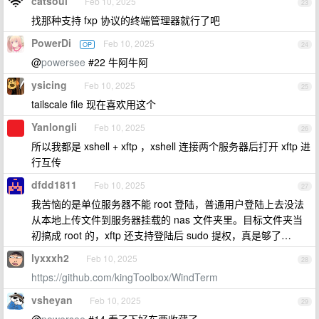
catsoul
Feb 10, 2025
23
找那种支持 fxp 协议的终端管理器就行了吧
PowerDi
Feb 10, 2025
OP
24
@
powersee
#22 牛阿牛阿
ysicing
Feb 10, 2025
25
tailscale file 现在喜欢用这个
Yanlongli
Feb 10, 2025
26
所以我都是 xshell + xftp ，xshell 连接两个服务器后打开 xftp 进
行互传
dfdd1811
Feb 10, 2025
27
我苦恼的是单位服务器不能 root 登陆，普通用户登陆上去没法
从本地上传文件到服务器挂载的 nas 文件夹里。目标文件夹当
初搞成 root 的，xftp 还支持登陆后 sudo 提权，真是够了…
lyxxxh2
Feb 10, 2025
28
https://github.com/kingToolbox/WindTerm
vsheyan
Feb 10, 2025
29