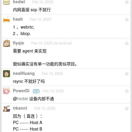
hedwi
Feb 10, 2025
3
内网直接 scp 不就行
haah
Feb 10, 2025
4
1 、webrtc;
2 、bbcp.
flyqie
Feb 10, 2025 via Android
5
需要 agent 来实现
貌似确实没有单一功能的类似项目。
nealHuang
Feb 10, 2025
6
rsync 不就好了吗
PowerDi
Feb 10, 2025
OP
7
@
hedwi
设备内部不通
ttkanni
Feb 10, 2025
8
因为（ 直连 ）：
PC ------ Host A
PC ------ Host B