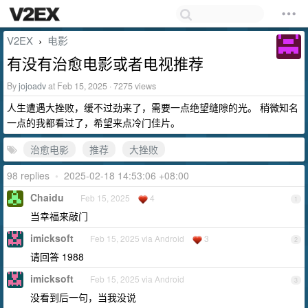
V2EX
电影
›
有没有治愈电影或者电视推荐
By
jojoadv
at Feb 15, 2025 · 7275 views
人生遭遇大挫败，缓不过劲来了，需要一点绝望缝隙的光。 稍微知名
一点的我都看过了，希望来点冷门佳片。
治愈电影
推荐
大挫败
98 replies
•
2025-02-18 14:53:06 +08:00
Chaidu
Feb 15, 2025
4
1
当幸福来敲门
imicksoft
Feb 15, 2025 via Android
3
2
请回答 1988
imicksoft
Feb 15, 2025 via Android
3
没看到后一句，当我没说