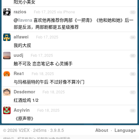
阳光小美女
razios
Feb 17, 2025 via iPhone
93
@
Ilavena
喜欢他再推荐你两部《一把青》《他和她和她》后一
部是反派，两部剧都是五星级推荐
alfawei
Feb 17, 2025
94
我的大叔
uudj
Feb 17, 2025
95
触不可及 恋恋笔记本 心灵捕手
Rea1
Feb 18, 2025
96
与玛格丽特的午后 不过好像不算冷门
Desdemor
Feb 18, 2025
97
红酒烩鸡 1/2
Aoyivin
Feb 18, 2025
98
《原声带》
© 2026 V2EX · 245ms · 3.9.8.5
About
·
Language
缤纷云 - 超高性能🚀 的智能对象存储服务