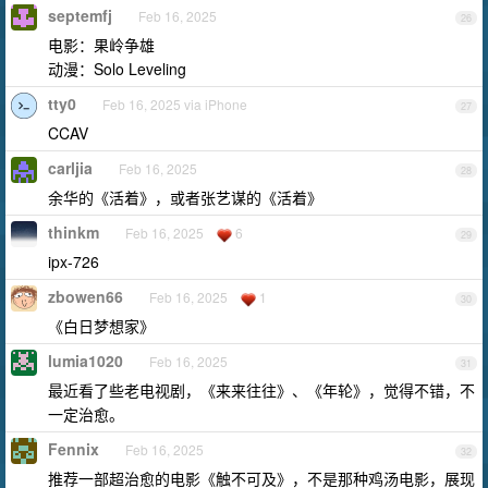
septemfj
Feb 16, 2025
26
电影：果岭争雄
动漫：Solo Leveling
tty0
Feb 16, 2025 via iPhone
27
CCAV
carljia
Feb 16, 2025
28
余华的《活着》，或者张艺谋的《活着》
thinkm
Feb 16, 2025
6
29
ipx-726
zbowen66
Feb 16, 2025
1
30
《白日梦想家》
lumia1020
Feb 16, 2025
31
最近看了些老电视剧，《来来往往》、《年轮》，觉得不错，不
一定治愈。
Fennix
Feb 16, 2025
32
推荐一部超治愈的电影《触不可及》，不是那种鸡汤电影，展现