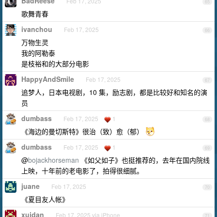
BadReese
Feb 17, 2025
65
歌舞青春
ivanchou
Feb 17, 2025
66
万物生灵
我的阿勒泰
是枝裕和的大部分电影
HappyAndSmile
Feb 17, 2025
67
追梦人，日本电视剧，10 集，励志剧，都是比较好和知名的演
员
dumbass
Feb 17, 2025
1
68
《海边的曼切斯特》很治（致）愈（郁）
dumbass
Feb 17, 2025
1
69
@
bojackhorseman
《如父如子》也挺推荐的，去年在国内院线
上映，十年前的老电影了，拍得很细腻。
juane
Feb 17, 2025
70
《夏目友人帐》
xujdan
Feb 17, 2025 via iPhone
71