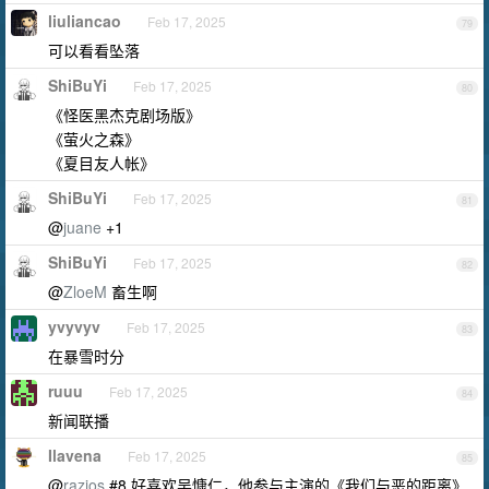
liuliancao
Feb 17, 2025
79
可以看看坠落
ShiBuYi
Feb 17, 2025
80
《怪医黑杰克剧场版》
《萤火之森》
《夏目友人帐》
ShiBuYi
Feb 17, 2025
81
@
juane
+1
ShiBuYi
Feb 17, 2025
82
@
ZloeM
畜生啊
yvyvyv
Feb 17, 2025
83
在暴雪时分
ruuu
Feb 17, 2025
84
新闻联播
Ilavena
Feb 17, 2025
85
@
razios
#8 好喜欢吴慷仁，他参与主演的《我们与恶的距离》