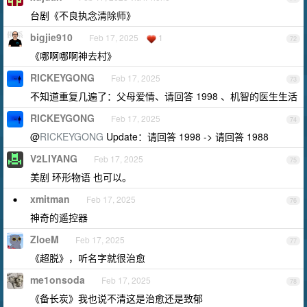
台剧《不良执念清除师》
bigjie910
Feb 17, 2025
1
72
《哪啊哪啊神去村》
RICKEYGONG
Feb 17, 2025
73
不知道重复几遍了：父母爱情、请回答 1998 、机智的医生生活
RICKEYGONG
Feb 17, 2025
74
@
RICKEYGONG
Update：请回答 1998 -> 请回答 1988
V2LIYANG
Feb 17, 2025
75
美剧 环形物语 也可以。
xmitman
Feb 17, 2025
76
神奇的遥控器
ZloeM
Feb 17, 2025
77
《超脱》，听名字就很治愈
me1onsoda
Feb 17, 2025
78
《备长炭》我也说不清这是治愈还是致郁