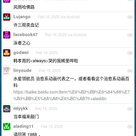
风雨哈佛路
Lujango
Feb 16, 2025 via Android
40
许三观卖血记
facebook47
Feb 16, 2025 via Android
41
泳者之心
godwei
Feb 16, 2025
42
韩孝周的<always>哭的我稀里哗啦
linyoude
Feb 16, 2025
43
水星领航员 治愈系动画代表之一，或者看看这个治愈系动画百
科
https://baike.baidu.com/item/%E6%B2%BB%E6%84%88%E7
%B3%BB%E5%8A%A8%E6%BC%AB?fr=aladdin
mlyykk
Feb 16, 2025
44
当幸福来敲门
alading11
Feb 16, 2025
45
请回答 1988 ，