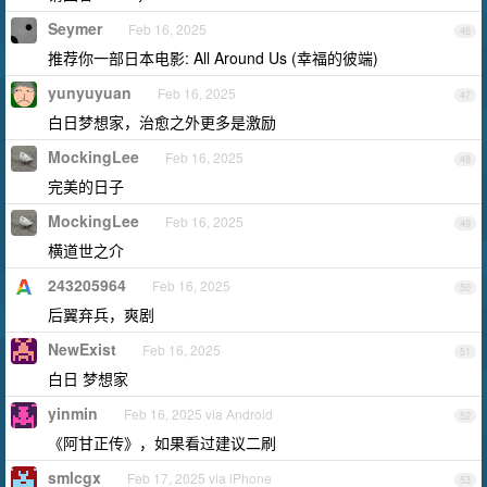
Seymer
Feb 16, 2025
46
推荐你一部日本电影: All Around Us (幸福的彼端)
yunyuyuan
Feb 16, 2025
47
白日梦想家，治愈之外更多是激励
MockingLee
Feb 16, 2025
48
完美的日子
MockingLee
Feb 16, 2025
49
横道世之介
243205964
Feb 16, 2025
50
后翼弃兵，爽剧
NewExist
Feb 16, 2025
51
白日 梦想家
yinmin
Feb 16, 2025 via Android
52
《阿甘正传》，如果看过建议二刷
smlcgx
Feb 17, 2025 via iPhone
53