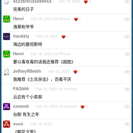
sEz3br0Ozxa989XX
Feb 15, 2025
2
11
完美的日子
Henri
Feb 16, 2025 via iPhone
1
12
海蒂和爷爷
frankkly
Feb 16, 2025
1
13
海边的曼彻斯特
Henri
Feb 16, 2025 via iPhone
14
要以毒攻毒的话我还推荐《超脱》
JeffreyRSmith
Feb 16, 2025
1
15
我推荐《士兵突击》，百看不厌
FAQ999
Feb 16, 2025 via Android
16
云边有个小卖部
comexb
Feb 16, 2025 via Android
2
17
台剧 有生之年
xuux
Feb 16, 2025
18
《朝花夕誓》