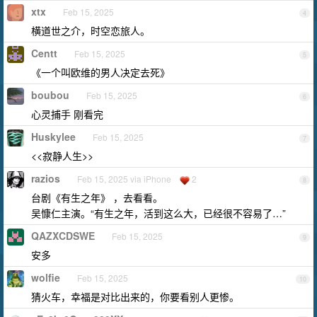
xtx
Feb 15, 2025
4
横道世之介，时空恋旅人。
Centt
Feb 15, 2025
5
《一个叫欧维的男人决定去死》
boubou
Feb 15, 2025
6
心灵捕手 刚看完
Huskylee
Feb 15, 2025
7
<<寂静人生>>
razios
Feb 15, 2025 via iPhone
2
8
台剧《有生之年》 ，去看看。
吴慷仁主演。“有生之年，活到这么大，已经很不容易了…”
QAZXCDSWE
Feb 15, 2025
9
安多
wolfie
Feb 15, 2025
10
猜火车，幸福是对比出来的，你要看别人更惨。