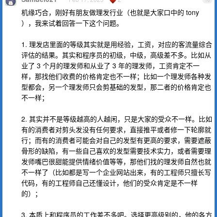
16
机缘巧合，刚好有朋友做理发行业（也就是大家口中的 tony
），我来试着回答一下这个问题。
1. 理发店里面的等级其实就是用经验，工资，对应的客流量综合
评估的结果。其实和程序员的初级，中级，高级差不多。比如从
业了 3 个月的理发师和从业了 3 年的理发师，工资肯定不一
样，那找他们收费的价格肯定也不一样；比如一个理发师各种发
型都会，另一个理发师只会剪基础的发型，那二者的价格肯定也
不一样；
2. 其实并不是等级越高的人越闲，只是大家的受众不一样。比如
有的消费者对剪头发没有任何要求，直接推平或者修一下轮廓就
行；而有的消费者可能会对自己的发型有更高的要求，需要遮蔽
骨形的缺陷，有一些自己喜欢的发型需要技术实力，或者需要理
发师嘴巴很甜能提供情绪价值等等，那他们找的理发师自然也就
不一样了（比如都是写一个企业网站出来，有的工程师只擅长写
代码，有的工程师自己还懂设计，他们的受众肯定是不一样
的）；
3. 本质上和程序员的工作差不多吧。选择更高级别的，他的各方