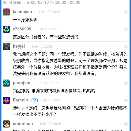
46 replies
•
2025-02-18 17:20:39 +08:00
keencyan
Feb 17, 2025
1
一人身兼多职
z7356995
Feb 17, 2025
2
这是区分消费者的，有一些就选贵的
heyjei
Feb 17, 2025
3
我也想问这个问题：同一个理发师，你不说话的时候，按普通的
级别收费，当你指定要总监的时候，同一个理发师过来剪，却是
按另外一个价格收费。为啥指定理发师和不指定是两个价？每次
洗完头问我有没有认识的理发师，我都说没有，
paopjian
Feb 17, 2025
4
销冠排名, 谁骗来的钱越多谁职位越高, 哈哈哈
Eathein
Feb 17, 2025
OP
5
@
heyjei
是的，这也是我想问的，难道同一个人会因为给的钱不
一样发挥出不同的水平？
coderluan
Feb 17, 2025
6