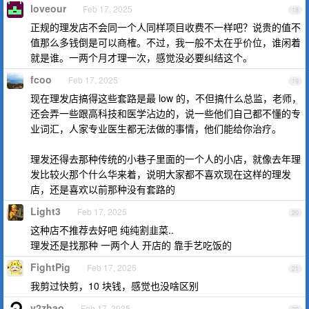
loveour
Feb 17, 2025
18
正规的理发店不会同一个人同样项目收费不一样吧？说贵的值不
值那么多钱倒是可以商榷。不过，我一般不太在乎价位，谁闲着
就是谁。一两个月才理一次，感觉没必要纠结这个。
fcoo
Feb 17, 2025
19
现在理发店搞得这些套路是最 low 的，不但搞什么总监，老师，
还会弄一些跟高科技和医学沾边的，说一些他们自己都不懂的专
业词汇，人家专业医生都无法做的事情，他们能给你治疗。
理发还得去那种传统的小巷子里面的一个人的小店，就像去年理
发比较火那个什么华来着，说明大家都不喜欢现在这样的理发
店，还是喜欢以前那种没有套路的
Light3
Feb 17, 2025
20
这种店不推荐去好吧 纯纯割韭菜..
理发还是找那种 一两个人 开店的 靠手艺吃饭的
FightPig
Feb 17, 2025
21
我剪过快剪，10 块钱，感觉也没啥区别
v2zhao
Feb 17, 2025