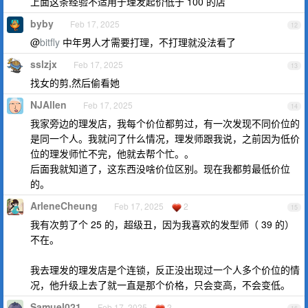
上面这条经验不适用于理发起价低于 100 的店
byby
Feb 17, 2025
12
@
bitfly
中年男人才需要打理，不打理就没法看了
sslzjx
Feb 17, 2025
13
找女的剪,然后偷看她
NJAllen
Feb 17, 2025
14
我家旁边的理发店，我每个价位都剪过，有一次发现不同价位的
是同一个人。我就问了什么情况，理发师跟我说，之前因为低价
位的理发师忙不完，他就去帮个忙。。
后面我就知道了，这东西没啥价位区别。现在我都剪最低价位
的。
ArleneCheung
Feb 17, 2025
2
15
我有次剪了个 25 的，超级丑，因为我喜欢的发型师（ 39 的）
不在。
我去理发的理发店是个连锁，反正没出现过一个人多个价位的情
况，他升级上去了就一直是那个价格，只会变高，不会变低。
Samuel021
Feb 17, 2025
2