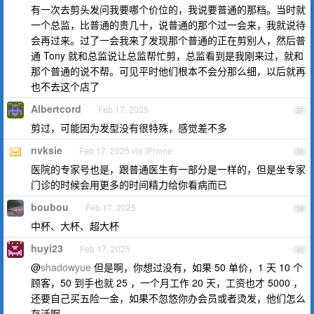
有一次去剪头发问我要哪个价位的，我说要普通的那档。当时就
一个总监，比普通的贵几十，说普通的那个过一会来，我就说待
会再过来。过了一会我来了发现那个普通的正在剪别人，然后普
通 Tony 就和总监说让总监帮忙剪，总监看到是我刚来过，就和
那个普通的说不帮。可见平时他们根本不会分那么细，以后就再
也不去这个店了
Albertcord
Feb 17, 2025
37
剪过，可能因为发型没有很特殊，感觉差不多
nvksie
Feb 17, 2025 via iPhone
38
医院的专家号也是，跟普通医生有一部分是一样的，但是坐专家
门诊的时候会用更多的时间精力给你看病而已
boubou
Feb 17, 2025
39
中杯、大杯、超大杯
huyi23
Feb 17, 2025
40
@
shadowyue
但是啊，你想过没有，如果 50 单价，1 天 10 个
顾客，50 到手也就 25 ，一个月工作 20 天，工资也才 5000 ，
还要自己买五险一金，如果不忽悠你办会员或者烫发，他们怎么
存活啊