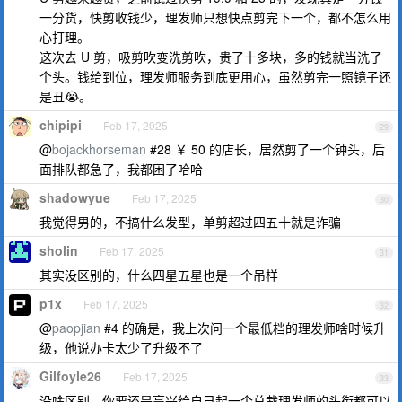
一分货，快剪收钱少，理发师只想快点剪完下一个，都不怎么用
心打理。
这次去 U 剪，吸剪吹变洗剪吹，贵了十多块，多的钱就当洗了
个头。钱给到位，理发师服务到底更用心，虽然剪完一照镜子还
是丑😭。
chipipi
Feb 17, 2025
29
@
bojackhorseman
#28 ￥ 50 的店长，居然剪了一个钟头，后
面排队都急了，我都困了哈哈
shadowyue
Feb 17, 2025
30
我觉得男的，不搞什么发型，单剪超过四五十就是诈骗
sholin
Feb 17, 2025
31
其实没区别的，什么四星五星也是一个吊样
p1x
Feb 17, 2025
32
@
paopjian
#4 的确是，我上次问一个最低档的理发师啥时候升
级，他说办卡太少了升级不了
Gilfoyle26
Feb 17, 2025
33
没啥区别，你要还是高兴给自己起一个总裁理发师的头衔都可以