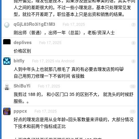
抛开偏见，理发也是技术，如果涉及造型和审美的话，其实不同
人之间的差距很大的。不过一些小理发店，基本只处理常见发
型，就拉不开差距了，职位基本上只是出资和销售的结果。
qGjL83Ro3i1gE1M3
Feb 17, 2025
7
刚出师（普通），出师一年（总监），老板/资深人士
deplives
Feb 17, 2025
8
价格区别
bitfly
Feb 17, 2025 via Android
9
人到中年头上也就那几根毛了 真的有必要去理发店剪吗😸
自己用剪刀修理一下不省时间 省接触
ShiBuYi
Feb 17, 2025
10
我剪过 188 的， 和小区门口 35 的区别不大， 就洗头的时候舒
服些。。
pppcx
Feb 17, 2025
11
好点的理发店是用从业年龄+回头客数量来评级的，大部分情况
下技术和前两个指标成正比