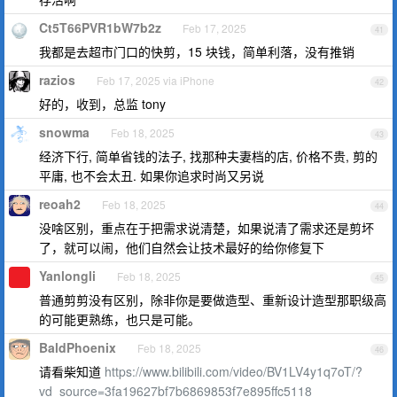
Ct5T66PVR1bW7b2z
Feb 17, 2025
41
我都是去超市门口的快剪，15 块钱，简单利落，没有推销
razios
Feb 17, 2025 via iPhone
42
好的，收到，总监 tony
snowma
Feb 18, 2025
43
经济下行, 简单省钱的法子, 找那种夫妻档的店, 价格不贵, 剪的
平庸, 也不会太丑. 如果你追求时尚又另说
reoah2
Feb 18, 2025
44
没啥区别，重点在于把需求说清楚，如果说清了需求还是剪坏
了，就可以闹，他们自然会让技术最好的给你修复下
Yanlongli
Feb 18, 2025
45
普通剪剪没有区别，除非你是要做造型、重新设计造型那职级高
的可能更熟练，也只是可能。
BaldPhoenix
Feb 18, 2025
46
请看柴知道
https://www.bilibili.com/video/BV1LV4y1q7oT/?
vd_source=3fa19627bf7b6869853f7e895ffc5118