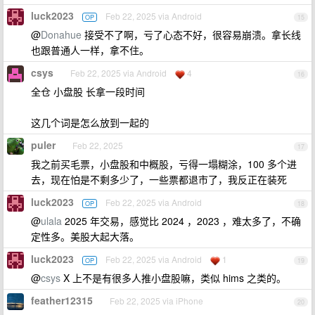
luck2023
Feb 22, 2025 via Android
OP
15
@
Donahue
接受不了啊，亏了心态不好，很容易崩溃。拿长线
也跟普通人一样，拿不住。
csys
Feb 22, 2025 via Android
4
16
全仓 小盘股 长拿一段时间
这几个词是怎么放到一起的
puler
Feb 22, 2025
17
我之前买毛票，小盘股和中概股，亏得一塌糊涂，100 多个进
去，现在怕是不剩多少了，一些票都退市了，我反正在装死
luck2023
Feb 22, 2025 via Android
OP
18
@
ulala
2025 年交易，感觉比 2024 ，2023 ，难太多了，不确
定性多。美股大起大落。
luck2023
Feb 22, 2025 via Android
1
OP
19
@
csys
X 上不是有很多人推小盘股嘛，类似 hims 之类的。
feather12315
Feb 22, 2025 via iPhone
20