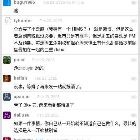
bugu1986
Feb 23, 2025 via iPhone
81
赌
tyhunter
Feb 23, 2025
82
全仓买了小盘股（我猜有一个 HIMS ？） 就是赌博，但是这么
着急割肉貌似没必要，退市只是有概率，但是周五的暴跌是 PMI
不及预期、每逢周五杀期权和担心周末懂王有什么乱讲话提前抛
售叠加在一起的三重 debuff
puler
Feb 23, 2025
83
@
zhouyin
对的。
hefish
Feb 23, 2025
84
没事，等赚了再来发一贴就抵消了。
apanlin
Feb 23, 2025
85
亏了 3k+ 刀, 醒来看到都懵逼了
daliusu
Feb 23, 2025
86
如果一件事情，你自己从一开始就不知道自己在做什么，最佳的
选择是从一开始就别做