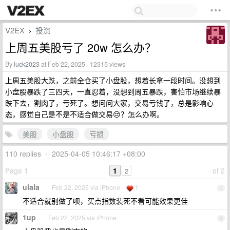
V2EX
投资
›
上周五美股亏了 20w 怎么办？
By
luck2023
at Feb 22, 2025 · 12315 views
上周五美股大跌，之前全仓买了小盘股，想着长拿一段时间。没想到
小盘股暴跌了三四天，一直忍着，没想到周五暴跌，害怕市场继续暴
跌下去，割肉了，亏死了。想问问大家，交易亏钱了，总是影响心
态，感觉自己是不是不适合做交易😔？怎么办啊。
美股
小盘股
亏损
110 replies
•
2025-04-05 10:46:17 +08:00
Page 1
1
of 2
2
ulala
Feb 22, 2025 via iPhone
1
1
不适合就别做了呗，买点指数装死不看可能效果更佳
1up
Feb 22, 2025 via iPhone
2