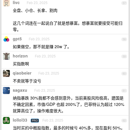
livc
Feb 23, 2025
57
全盘、小仓、长拿、割肉
这几个词连在一起说白了就是想暴富。想暴富就要接受可能归
零。
gpt5
Feb 23, 2025
58
如果做空，那不就是赚 20w 了。
horizon
Feb 23, 2025
59
买指数啊
qiaobeier
Feb 23, 2025
60
不卖就等于没亏
sagaxu
Feb 23, 2025
61
纳指暴跌 30%我都不会感到意外，当前美股风险极高，建国是
不确定因素，市值/GDP 也超 200%了，巴菲特认为超过 120%
就算高位了，操作难度很大。
lollol33
Feb 23, 2025
PRO
62
当时买的中概股指数，最多的时候亏 40%多，现在盈利 50%，