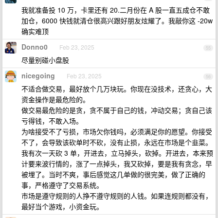
我就准备投 10 万，卡里还有 20.二月份在 A 股一直五成仓不敢
加仓，6000 快钱就清仓很高兴跟好朋友炫耀了。我敲你这 -20w
确实难顶
Donno0
Feb 23, 2025
55
尽量别碰小盘股
nicegoing
Feb 23, 2025
56
不适合做交易，最好放个几万块玩。你现在没技术，还贪心，大
资金操作是最危险的。
做交易最危险的是贪，贪不属于自己的钱，冲动交易；贪自己该
亏得钱，不敢入场。
为啥接受不了亏损，市场欠你钱吗，必须满足你的愿望。你接受
不了，会导致该砍单时不砍，没有止损，永远在市场是个韭菜。
我有次一天砍 3 单，开进去，立马掉头，砍掉。开进去，本来预
计要来波行情的，涨了一点掉头，我又砍掉，要是我有贪念，早
被埋了。当时不爽，事后感觉这几单做的很完美，做了正确的
事，严格遵守了交易系统。
市场是遵守规则的人挣不遵守规则的人钱。如果连规则都没有，
最好当个游戏，小资金玩。