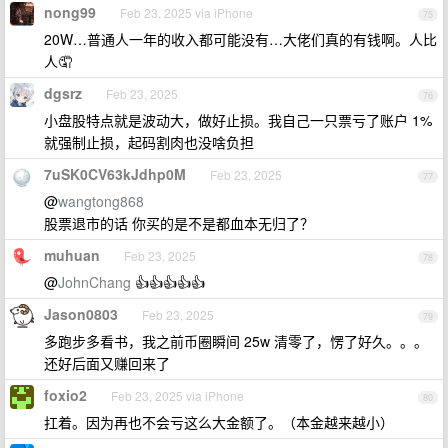
nong99
Feb 23, 2025 via iPhone
75
20W…普通人一年的收入都可能没有…大佬们真的有钱啊。人比
人🤦
dgsrz
Feb 23, 2025
76
小盘股特点就是波动大，做好止损。我自己一只票亏了账户 1%
就强制止损，起码割肉也没啥负担
7uSK0CV63kJdhp0M
Feb 23, 2025
77
@
wangtong868
股票退市的话 你买的是不是都血本无归了？
muhuan
Feb 23, 2025
78
@
JohnChang
👍👍👍👍👍
Jason0803
Feb 23, 2025
79
多跑步多看书，我之前币圈瞬间 25w 清零了，愣了好久。。。
还好后面又赚回来了
foxio2
Feb 23, 2025 via iPhone
80
扛着。因为再也不会亏这么大金额了。（本金越来越小）