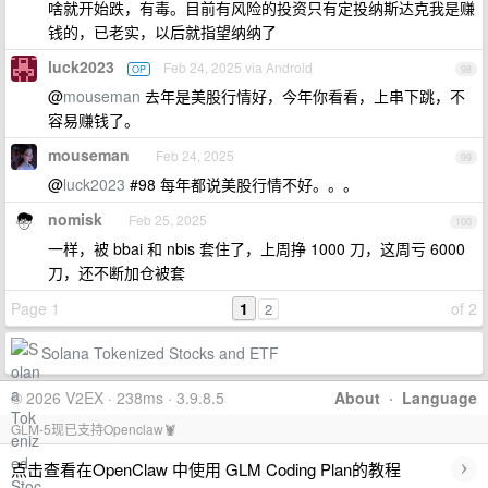
啥就开始跌，有毒。目前有风险的投资只有定投纳斯达克我是赚
钱的，已老实，以后就指望纳纳了
luck2023
Feb 24, 2025 via Android
OP
98
@
mouseman
去年是美股行情好，今年你看看，上串下跳，不
容易赚钱了。
mouseman
Feb 24, 2025
99
@
luck2023
#98 每年都说美股行情不好。。。
nomisk
Feb 25, 2025
100
一样，被 bbai 和 nbis 套住了，上周挣 1000 刀，这周亏 6000
刀，还不断加仓被套
Page 1
1
of 2
2
Solana Tokenized Stocks and ETF
© 2026 V2EX · 238ms · 3.9.8.5
About
·
Language
GLM-5现已支持Openclaw🦞
›
点击查看在OpenClaw 中使用 GLM Coding Plan的教程