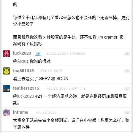
的
每过个十几年都有几个看起来怎么也不会死的巨无霸死掉，更别
说小盘股了
而且我靠你这看 x 炒股真的是牛比，还不如看 jim cramer 呢，
起码有个反指标
luck2023
Feb 22, 2025 via Android
OP
25
@
Aixtuz
你说的很对。
tsq851015
Feb 22, 2025
26
看上去是买了 SERV 和 SOUN
feather12315
Feb 22, 2025 via iPhone
27
@
luck2023
#21 一个经济周期必赚，就是完整经历加息降息周
期。
inframe
Feb 22, 2025
28
大资金干活前先做小金额测试，请问在小金额上胜率怎么样，赔
率怎么样