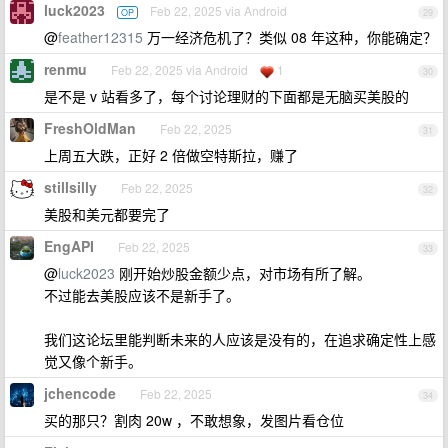
luck2023
Feb 22, 2025 via Android
OP
29
@
feather12315
万一经济危机了？类似 08 年这种，你能确定？
renmu
Feb 22, 2025 via Android
1
30
是不是 v 站看多了，每个讨论理财的下面都是无脑买美股的
FreshOldMan
Feb 22, 2025
31
上周五大跌，正好 2 倍做空特斯拉，赚了
stillsilly
Feb 22, 2025
32
美股和美元都要完了
EngAPI
Feb 22, 2025
33
@
luck2023
刚开始炒股金额少点，对市场有所了解。
不过能去美股应该不是新手了。
我们这论坛里能判断未来的人应该是没有的，在追求确定性上感
觉又像个新手。
jchencode
Feb 22, 2025
34
买的那只？割肉 20w ，不敢想象，发图片看仓位