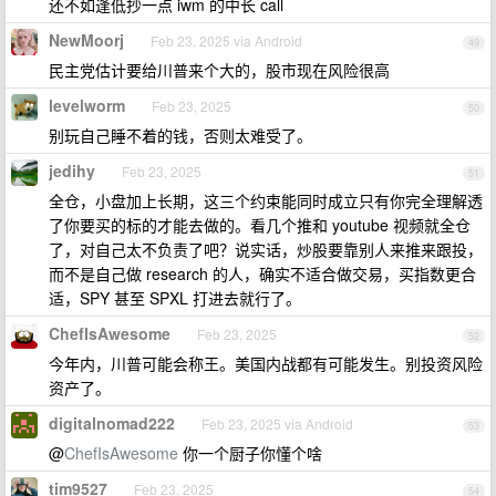
还不如逢低抄一点 iwm 的中长 call
NewMoorj
Feb 23, 2025 via Android
49
民主党估计要给川普来个大的，股市现在风险很高
levelworm
Feb 23, 2025
50
别玩自己睡不着的钱，否则太难受了。
jedihy
Feb 23, 2025
51
全仓，小盘加上长期，这三个约束能同时成立只有你完全理解透
了你要买的标的才能去做的。看几个推和 youtube 视频就全仓
了，对自己太不负责了吧？说实话，炒股要靠别人来推来跟投，
而不是自己做 research 的人，确实不适合做交易，买指数更合
适，SPY 甚至 SPXL 打进去就行了。
ChefIsAwesome
Feb 23, 2025
52
今年内，川普可能会称王。美国内战都有可能发生。别投资风险
资产了。
digitalnomad222
Feb 23, 2025 via Android
53
@
ChefIsAwesome
你一个厨子你懂个啥
tim9527
Feb 23, 2025
54