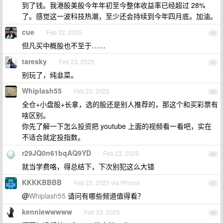
到了钱。我港股美股今年年初至今整体收益率已经超过 28%
了。感觉这一波科技热潮，至少还会持续到今年四月底。加油。
cue
Feb 22, 2025
43
但凡买中概股也不至于……
taresky
Feb 23, 2025
44
别玩了，纯韭菜。
Whiplash55
Feb 23, 2025
45
全仓+小盘股+长拿，选的股还是别人推荐的，那这个和买彩票有
啥区别。
你先了解一下怎么投资把 youtube 上面的视频看一看吧，实在
不适合就定投指数。
r29JQ0n61bqAQ9YD
Feb 23, 2025
46
就当学费咯，得总结下，下次别犯这么大错
KKKKBBBB
Feb 23, 2025 via iPhone
47
@
Whiplash55
请问有哪些频道值得看？
kenniewwwww
Feb 23, 2025
48