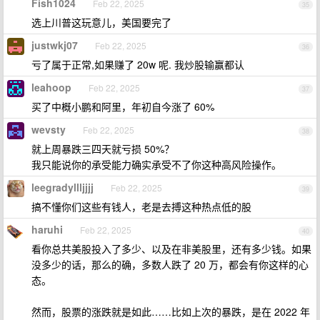
Fish1024
Feb 22, 2025
35
选上川普这玩意儿，美国要完了
justwkj07
Feb 22, 2025
36
亏了属于正常,如果赚了 20w 呢. 我炒股输赢都认
leahoop
Feb 22, 2025
37
买了中概小鹏和阿里，年初自今涨了 60%
wevsty
Feb 22, 2025
38
就上周暴跌三四天就亏损 50%？
我只能说你的承受能力确实承受不了你这种高风险操作。
leegradyllljjjj
Feb 22, 2025
39
搞不懂你们这些有钱人，老是去搏这种热点低的股
haruhi
Feb 22, 2025
40
看你总共美股投入了多少、以及在非美股里，还有多少钱。如果
没多少的话，那么的确，多数人跌了 20 万，都会有你这样的心
态。
然而，股票的涨跌就是如此……比如上次的暴跌，是在 2022 年