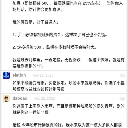
加息（即使标普 500 ，最高跌幅也有在 25%左右），当时你入
场的话，估计你会更加崩溃。
我的感受是，对于普通人：
1. 手上必须有相对多的资金，这样跌了自己也不会慌。
2. 定投标普 500 ，跌幅在多数时候不会特别大。
我是过去几年里，一直定投，无视涨跌——但这个做法，就是有
要我刚提到的“1”。
slation
Feb 22, 2025
41
如果不能接受亏损，买指数吧。炒股本来就是赌博，你选了小盘
股博高收益就应该预计到亏损
daodao
Feb 22, 2025
42
你这属于上周刚入市啊，而且是博那种垃圾股的愣头青啊，割的
就是你这一茬新韭菜。
话说 今年股市行情是真的好，我本来以为这一波大多数人都赚