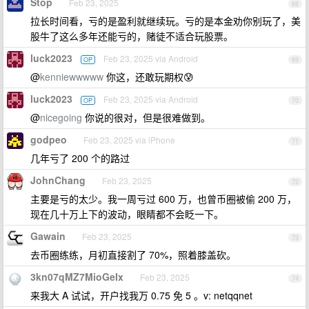
Stop
Feb 23, 2025
68
拉长时间看，亏的是盈利就继续玩。亏的是本金劝你别玩了，美
股牛了这么多年还能亏的，赌徒不适合玩股票。
luck2023
Feb 23, 2025 via Android
OP
69
@
kenniewwwww
你这，还敢玩期权😰
luck2023
Feb 23, 2025 via Android
OP
70
@
nicegoing
你说的很对，但是很难做到。
godpeo
Feb 23, 2025 via iPhone
71
几年亏了 200 个的路过
JohnChang
Feb 23, 2025
72
主要是亏的太少。我一周亏过 600 万，也曾币圈被偷 200 万，
现在几十万上下的波动，眼睛都不会眨一下。
Gawain
Feb 23, 2025
73
去币圈练练，月初直接割了 70%，照着膝盖砍。
3kn07qMZ7MioGeIx
Feb 23, 2025
74
来我大 A 试试，开户找我万 0.75 免 5 。v: netqqnet