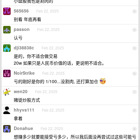
小盘股我也是割肉的
565656
Feb 22, 2025
3
别看 年底再看
passon
Feb 22, 2025
4
认亏
dji38838c
Feb 22, 2025
5
是的，你不适合做交易
20w 如果只是人民币价值的话，更说明不适合。
NoirStrike
Feb 22, 2025
6
亏的刚好是你的 1/100...没割肉, 还打算加仓
wen20
Feb 22, 2025
7
赌徒炒股方式
hhyvs111
Feb 22, 2025
8
拿着
Donahue
Feb 22, 2025
9
想赚多少就要能接受亏多少，所以我后面没再尝试过这些可能亏