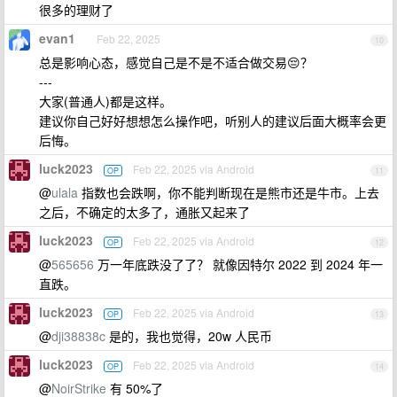
很多的理财了
evan1
Feb 22, 2025
10
总是影响心态，感觉自己是不是不适合做交易😔？
---
大家(普通人)都是这样。
建议你自己好好想想怎么操作吧，听别人的建议后面大概率会更
后悔。
luck2023
Feb 22, 2025 via Android
OP
11
@
ulala
指数也会跌啊，你不能判断现在是熊市还是牛市。上去
之后，不确定的太多了，通胀又起来了
luck2023
Feb 22, 2025 via Android
OP
12
@
565656
万一年底跌没了了？ 就像因特尔 2022 到 2024 年一
直跌。
luck2023
Feb 22, 2025 via Android
OP
13
@
dji38838c
是的，我也觉得，20w 人民币
luck2023
Feb 22, 2025 via Android
OP
14
@
NoirStrike
有 50%了