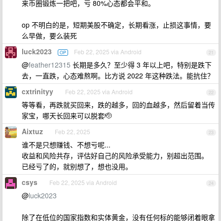
来币圈锻炼一把吧，亏 80%心态都会平和。
op 不明白的是，短期美股不确定，长期看涨，止损这事情，要
么早做，要么装死
luck2023
Feb 22, 2025 via Android
OP
21
@
feather12315
长期是多久？至少得 3 年以上吧，特别是跌下
去，一直跌，心态难熬啊。比方说 2022 年这种跌法。能抗住？
cxtrinityy
Feb 22, 2025 via Android
22
等等看，再跌就买回来，跌的越多，回的血越多，然后留着当传
家宝，哪天长回来可以脱套🫡
Aixtuz
Feb 22, 2025
23
谁不是只想赚钱、不想亏呢...
收益和风险共存，评估好自己的风险承受能力，别超出范围。
已经亏了的，就别想了，想也没用。
csys
Feb 22, 2025 via Android
24
@
luck2023
除了在低位的国家指数和实体黄金，没有任何标的能够闭着眼拿