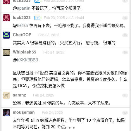
luck2023
Feb 23, 2025 via Android
OP
87
@
apanlin
不敢玩了，怕再玩全都没了。
luck2023
Feb 23, 2025 via Android
OP
88
@
hefish
怕再玩下去，一毛都不剩了。我觉得我不适合做交易。
ChatGOP
Feb 23, 2025
89
其实大 A 很容易赚钱的， 只买五大行， 想亏钱， 很难的
Whiplash55
Feb 24, 2025
90
@
KKKKBBBB
区块链日报 lei 投资 美投君之类的，你不需要去跟风买他们的标
底，但要理解他们的逻辑，怎么做投资，投资的长度多久，什么
是 DCA ，仓位控制要怎么做
saranz
Feb 24, 2025
91
没事，我还买过 st 停牌的呐。心态放平，大不了从来。
mouseman
Feb 24, 2025
92
去年年初 all in 纳斯达克指数，半年到了 10 个点清仓了，如果
不跑等到现在，能到 20 个点。。。