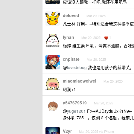
应该没人跟我一样吧,我还在用肥皂
deloved
Mar 20, 2025
凡士林 好用······特别适合我这种换
lynan
1
Mar 20, 2025
标婷 维生素 E 乳，清爽不油腻，香味
cnpirate
Mar 20, 2025
@
lovedebug
我也是用孩子的丝塔芙，
miaomiaoweiwei
Mar 20, 2025
珂润+1
y547679519
Mar 20, 2025
@
yuge1201
F:/⇥AUDsyduUxK1N
身体乳 725...，仅剩 2 个名额
V2yr
Mar 20, 2025 via iPhone