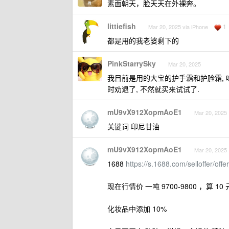
素面朝天，脸天天在外裸奔。
littiefish
1
Mar 20, 2025 via iPhone
都是用的我老婆剩下的
PinkStarrySky
Mar 20, 2025
我目前是用的大宝的护手霜和护脸霜, 味
时劝退了, 不然就买来试试了.
mU9vX912XopmAoE1
Mar 20, 2025
关键词 印尼甘油
mU9vX912XopmAoE1
Mar 20, 2025
1688
https://s.1688.com/selloff
现在行情价 一吨 9700-9800 ，算 10 元
化妆品中添加 10%