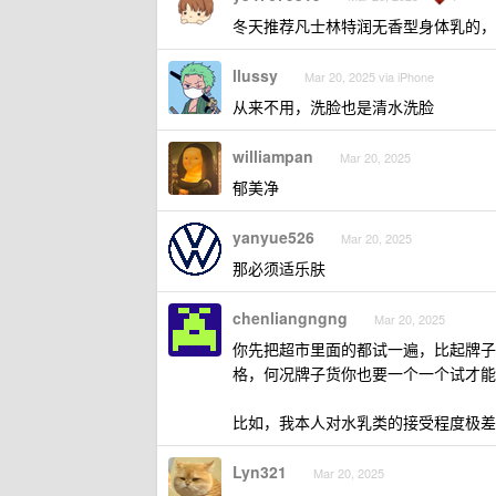
冬天推荐凡士林特润无香型身体乳的，PDD
llussy
Mar 20, 2025 via iPhone
从来不用，洗脸也是清水洗脸
williampan
Mar 20, 2025
郁美净
yanyue526
Mar 20, 2025
那必须适乐肤
chenliangngng
Mar 20, 2025
你先把超市里面的都试一遍，比起牌子
格，何况牌子货你也要一个一个试才能
比如，我本人对水乳类的接受程度极差
Lyn321
Mar 20, 2025