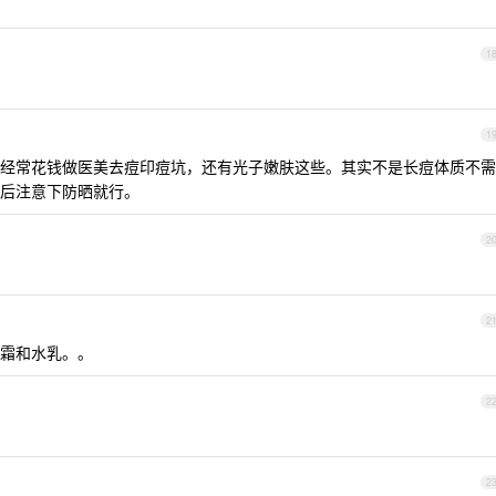
1
1
经常花钱做医美去痘印痘坑，还有光子嫩肤这些。其实不是长痘体质不需
后注意下防晒就行。
2
2
霜和水乳。。
2
2