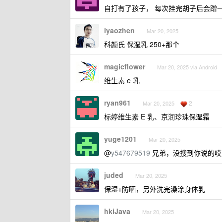
自打有了孩子， 每次挂完胡子后会蹭一
iyaozhen
Mar 20, 2025
科颜氏 保湿乳 250+那个
magicflower
Mar 20, 2025 via Android
维生素 e 乳
ryan961
2
Mar 20, 2025
标婷维生素 E 乳、京润珍珠保湿霜
yuge1201
Mar 20, 2025
@
y547679519
兄弟，没搜到你说的哎，只
juded
Mar 20, 2025
保湿+防晒，另外洗完澡涂身体乳
hkiJava
Mar 20, 2025