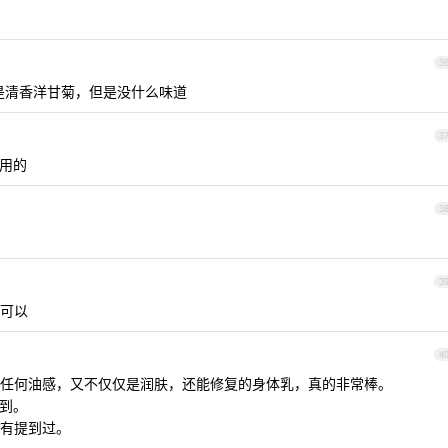
3
，是清香洋甘菊，但是没什么味道
3
用的
3
3
可以
4
任何油感，又不仅仅是润肤，还能修复的身体乳，真的非常棒。
薅到。
有提到过。