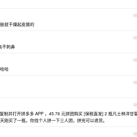
3
季皮肤就干燥起皮屑的
3
淡不刺鼻
3
哈哈
3
3
9⇤ 复制并打开拼多多 APP ，45.76 元拼团购买 [保税直发] 2 瓶凡士林洋甘
，我前几天刚买了一瓶，你找个人拼一下三人团，拼完可以退货。
3