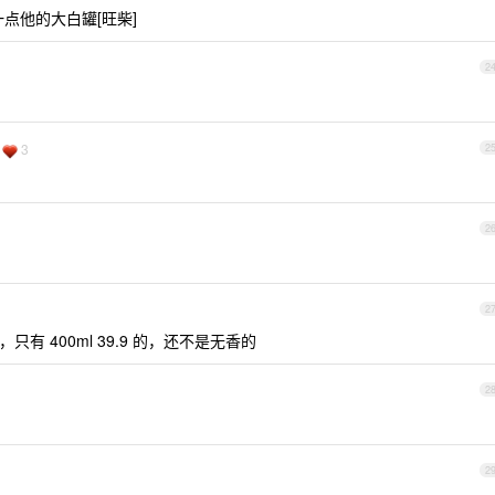
点他的大白罐[旺柴]
2
3
2
2
2
有 400ml 39.9 的，还不是无香的
2
2