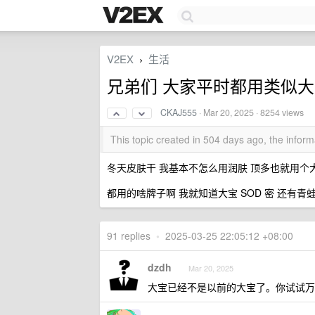
V2EX
生活
›
兄弟们 大家平时都用类似
CKAJ555
·
Mar 20, 2025
· 8254 views
This topic created in 504 days ago, the info
冬天皮肤干 我基本不怎么用润肤 顶多也就用个
都用的啥牌子啊 我就知道大宝 SOD 密 还有青
91 replies
•
2025-03-25 22:05:12 +08:00
dzdh
Mar 20, 2025
大宝已经不是以前的大宝了。你试试万