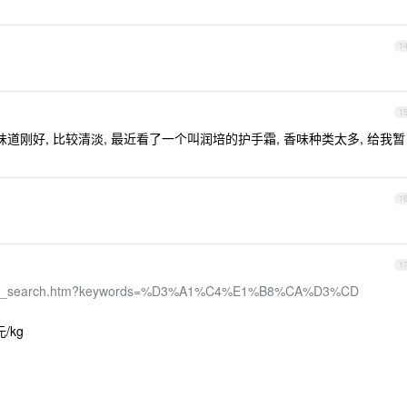
1
1
道刚好, 比较清淡, 最近看了一个叫润培的护手霜, 香味种类太多, 给我暂
1
1
er/offer_search.htm?keywords=%D3%A1%C4%E1%B8%CA%D3%CD
/kg