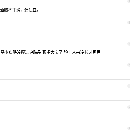
油腻不干燥，还便宜。
 基本皮肤没摸过护肤品 顶多大宝了 脸上从来没长过豆豆