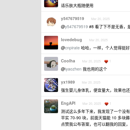
适乐肤大瓶随便用
y547679519
Mar 20, 2025
@
y547679519
#8 看了下不是无香
lovedebug
Mar 20, 2025
@
cnpirate
哈哈，一样，个人觉得挺好
Coolha
1
Mar 20, 2025
@
iyaozhen
我也用的这个
yx1989
Mar 20, 2025
强生婴儿身体乳，便宜量大，效果也还
EngAPI
1
Mar 20, 2025
测试这么多年下来，我发现了一个没有
平实 70-90 块，前面天猫能 10 多块
点赞我公布答案，也可以翻我的回复，