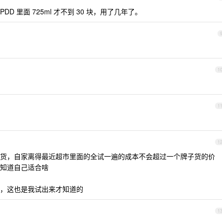
 里面 725ml 才不到 30 块，用了几年了。
1
1
1
货，自家离得最近超市里面的全试一遍的成本不会超过一个牌子货的价
知道自己适合啥
，这也是我试出来才知道的
1