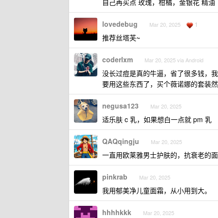
自己再买点 玫瑰，柑橘，金银花 精油
lovedebug
1
Mar 20, 2025
推荐丝塔芙~
coderlxm
Mar 20, 2025 via Android
没长过痘是真的牛逼，省了很多钱，我
要用这些东西了，买个薇诺娜的套装然
negusa123
Mar 20, 2025
适乐肤 c 乳，如果想白一点就 pm 乳
QAQqingju
Mar 20, 2025
一直用欧莱雅男士护肤的，抗衰老的面
pinkrab
Mar 20, 2025
我用郁美净儿童面霜，从小用到大。
hhhhkkk
Mar 20, 2025