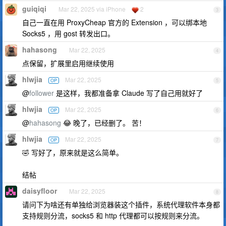
guiqiqi
Mar 22, 2025 via iPhone
2
3
自己一直在用 ProxyCheap 官方的 Extension ，可以绑本地
Socks5 ，用 gost 转发出口。
hahasong
Mar 22, 2025
4
点保留，扩展里启用继续使用
hlwjia
Mar 22, 2025
OP
5
@
follower
是这样，我都准备拿 Claude 写了自己用就好了
hlwjia
Mar 22, 2025
OP
6
@
hahasong
😂 晚了，已经删了。 苦！
hlwjia
Mar 22, 2025
OP
7
🤣 写好了，原来就是这么简单。
结帖
daisyfloor
Mar 22, 2025
8
请问下为啥还有单独给浏览器装这个插件，系统代理软件本身都
支持规则分流，socks5 和 http 代理都可以按规则来分流。