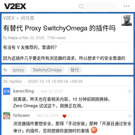
V2EX
问与答
›
有替代 Proxy SwitchyOmega 的插件吗
By
hlwjia
at Mar 22, 2025 · 7760 views
有没有 V 友推荐的，靠谱的？
因为这插件几乎要走所有浏览器的请求，所以想求个的安全靠谱的
proxy
SwitchyOmega
替代
36 replies
•
2025-12-15 16:59:34 +08:00
karocXing
Mar 22, 2025
1
就离谱，昨天也在查相关内容，10 分钟前刚刚换掉。
Zero Omega 试试这个，刚换正在用。
follower
Mar 22, 2025
1
2
浏览器插件要想安全，那得「手动安装」那种「开源且通过安全
审计」的插件，否则想搞你是随时的事情