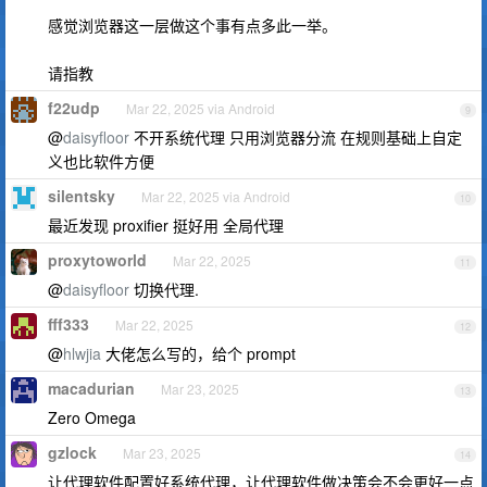
感觉浏览器这一层做这个事有点多此一举。
请指教
f22udp
Mar 22, 2025 via Android
9
@
daisyfloor
不开系统代理 只用浏览器分流 在规则基础上自定
义也比软件方便
silentsky
Mar 22, 2025 via Android
10
最近发现 proxifier 挺好用 全局代理
proxytoworld
Mar 22, 2025
11
@
daisyfloor
切换代理.
fff333
Mar 22, 2025
12
@
hlwjia
大佬怎么写的，给个 prompt
macadurian
Mar 23, 2025
13
Zero Omega
gzlock
Mar 23, 2025
14
让代理软件配置好系统代理，让代理软件做决策会不会更好一点