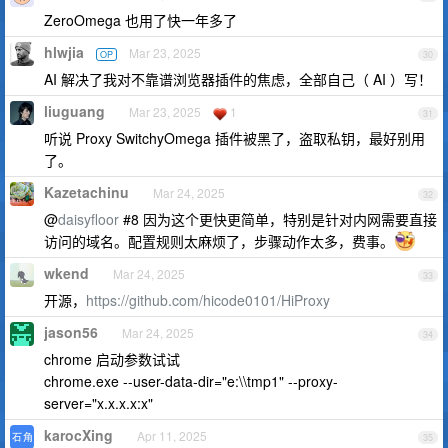
ZeroOmega 也用了快一年多了
hlwjia
Mar 23, 2025
OP
30
AI 解决了我对不靠谱浏览器插件的焦虑，全部自己（ AI ）写！
liuguang
Mar 23, 2025
1
31
听说 Proxy SwitchyOmega 插件被黑了，盗取私钥，最好别用
了。
Kazetachinu
Mar 24, 2025
32
@
daisyfloor
#8 因为这个更快更简单，特别是针对内网需要直接
访问的域名。配置规则太麻烦了，步骤动作太多，费事。
wkend
Mar 24, 2025
33
开源，
https://github.com/hicode0101/HiProxy
jason56
Mar 24, 2025
34
chrome 启动参数试试
chrome.exe --user-data-dir="e:\\tmp1" --proxy-
server="x.x.x.x:x"
karocXing
Apr 11, 2025
35