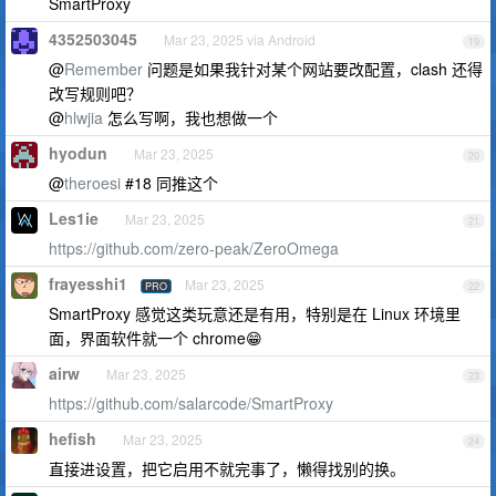
SmartProxy
4352503045
Mar 23, 2025 via Android
19
@
Remember
问题是如果我针对某个网站要改配置，clash 还得
改写规则吧？
@
hlwjia
怎么写啊，我也想做一个
hyodun
Mar 23, 2025
20
@
theroesi
#18 同推这个
Les1ie
Mar 23, 2025
21
https://github.com/zero-peak/ZeroOmega
frayesshi1
Mar 23, 2025
PRO
22
SmartProxy 感觉这类玩意还是有用，特别是在 Linux 环境里
面，界面软件就一个 chrome😁
airw
Mar 23, 2025
23
https://github.com/salarcode/SmartProxy
hefish
Mar 23, 2025
24
直接进设置，把它启用不就完事了，懒得找别的换。