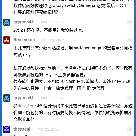
软件层面好像还缺乏 proxy switchyOemega 这类“最后一公里”
扩展的网址匹配编辑器？
gggccc44
Mar 23, 2025
15
2.5.21 还在啊，不能用？我没装过 v3
Remember
Mar 23, 2025
16
十几年前只有少数网站被墙，用 switchyomega 的黑名单订阅模
式就 ok 。
现在的墙都快物理隔绝了，黑名单模式已经吃不消了，随时都有
可能遇到被墙的 IP ，不止浏览器需要，
很多软件也需要，不如直接 clash 白名单模式，国外 IP 除了规
则命中的直连，其余一律走代理，国内 IP 走代理。
gggccc44
Mar 23, 2025
17
@
daisyfloor
#8 估计你的需求比较简单没遇到过复杂情况，系统
代理不能包打的，有时候要切换不同情况，单独的浏览器扩展不
会影响其他
theroesi
Mar 23, 2025
18