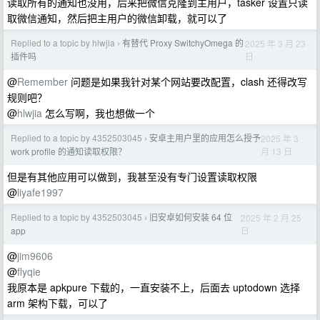
读取所有的通知也没用，后来把微信克隆到主用户，tasker 设置只读
取微信通知，然后把主用户的微信卸载，就可以了
Replied to a topic by hlwjia
有替代 Proxy SwitchyOmega 的
2025 年 3 月 23
›
日
插件吗
@
Remember
问题是如果我针对某个网站要改配置，clash 还得改写
规则吧？
@
hlwjia
怎么写啊，我也想做一个
Replied to a topic by 4352503045
安卓主用户里的应用怎么授予
2025 年 3
›
月 13 日
work profile 的通知读取权限？
但是有其他应用可以做到，我甚至没有专门设置读取权限
@
liyafe1997
Replied to a topic by 4352503045
旧安卓如何安装 64 位
2025 年 2 月 25
›
日
app
@
jim9606
@
flyqie
我原本是 apkpure 下载的，一直安装不上，后面去 uptodown 选择
arm 架构下载，可以了