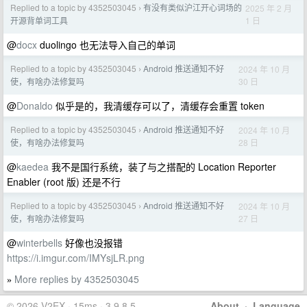
Replied to a topic by 4352503045
有没有类似沪江开心词场的
2025 年 2 月
›
1 日
开源背单词工具
@
docx
duolingo 也无法导入自己的单词
Replied to a topic by 4352503045
Android 推送通知不好
2024 年 10 月
›
30 日
使，有啥办法修复吗
@
Donaldo
似乎是的，我清缓存可以了，清缓存会重置 token
Replied to a topic by 4352503045
Android 推送通知不好
2024 年 10 月
›
28 日
使，有啥办法修复吗
@
kaedea
我不是国行系统，装了与之搭配的 Location Reporter
Enabler (root 版) 还是不行
Replied to a topic by 4352503045
Android 推送通知不好
2024 年 10 月
›
27 日
使，有啥办法修复吗
@
winterbells
好像也没报错
https://i.imgur.com/IMYsjLR.png
More replies by 4352503045
»
© 2026 V2EX · 15ms · 3.9.8.5
About
·
Language