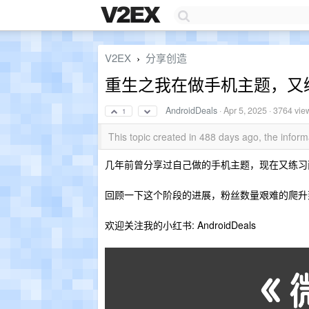
V2EX
分享创造
›
重生之我在做手机主题，又
AndroidDeals
·
Apr 5, 2025
· 3764 vie
1
This topic created in 488 days ago, the info
几年前曾分享过自己做的手机主题，现在又练习两年半
回顾一下这个阶段的进展，粉丝数量艰难的爬升
欢迎关注我的小红书: AndroidDeals