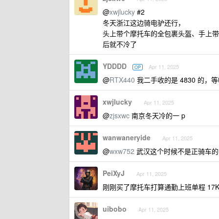
@
xwjlucky
#2
冬天浙江这边骑电驴还行，
头上带个摩托车的全包裹头盔、手上带
后就不冷了
YDDDD
Apr 11, 2025
OP
@
RTX440
我二手收的是 4830 的
xwjlucky
Apr 11, 2025
@
zjsxwc
南京冬天冷的一 p
wanwaneryide
Apr 11, 2025
@
wxw752
武汉这个时候不是正骑车的
PeiXyJ
Apr 11, 2025
刚刚买了摩托车打算通勤上班单程 17KM,
uibobo
Apr 11, 2025