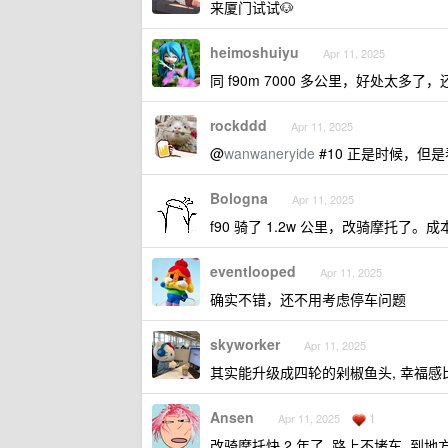
来厦门试试🐶
heimoshuiyu
Apr 11, 2025
同 f90m 7000 多公里，好处太多
rockddd
Apr 11, 2025
@
wanwaneryide
#10 正是时候，但
Bologna
Apr 11, 2025
f90 骑了 1.2w 公里，改骑摩托了。
eventlooped
Apr 11, 2025
确实不错，还不用考虑停车问题
skyworker
Apr 11, 2025
其实能升级成四轮的剁椒鱼头, 幸福
Ansen
1
Apr 11, 2025
改骑摩托快 2 年了, 路上不堵车, 到地方