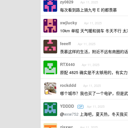
zy0829
Apr 11, 2025
每次看到路上骑九号 E 的都羡慕
xwjlucky
Apr 11, 2025
10km 单程 天气暖和骑车 冬天不行 
feeeff
Apr 11, 2025
羡慕这样的生活，附近不远有商圈的话
RTX440
Apr 11, 2025
原配 4825 确实是不太够用的，有
rockddd
Apr 11, 2025
哪个城市？我也买了一个电驴，但是武
YDDDD
Apr 11, 2025
OP
@
wxw752
上海吧，夏天热，冬天我买
zjsxwc
Apr 11, 2025