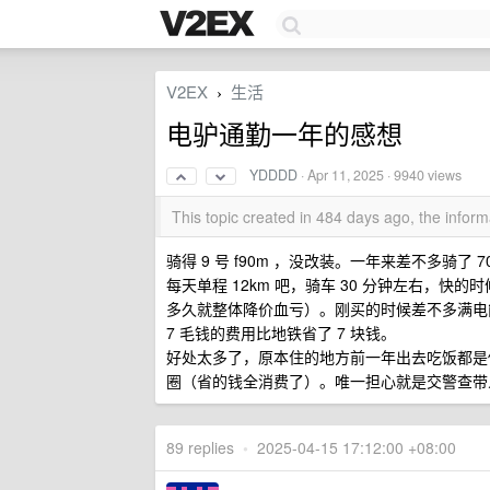
V2EX
生活
›
电驴通勤一年的感想
YDDDD
·
Apr 11, 2025
· 9940 views
This topic created in 484 days ago, the info
骑得 9 号 f90m ，没改装。一年来差不多骑了
每天单程 12km 吧，骑车 30 分钟左右，快的
多久就整体降价血亏）。刚买的时候差不多满电能
7 毛钱的费用比地铁省了 7 块钱。
好处太多了，原本住的地方前一年出去吃饭都是
圈（省的钱全消费了）。唯一担心就是交警查带
89 replies
•
2025-04-15 17:12:00 +08:00