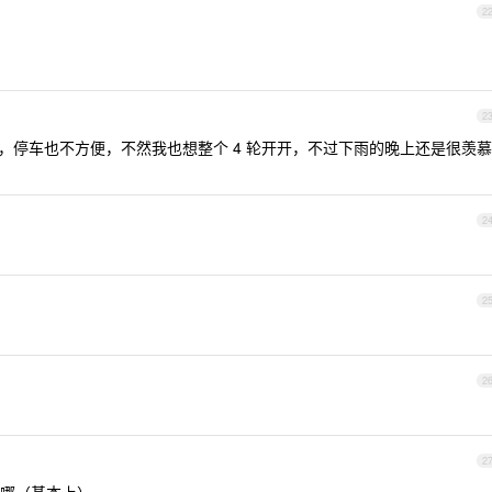
2
2
，停车也不方便，不然我也想整个 4 轮开开，不过下雨的晚上还是很羡慕
2
2
2
2