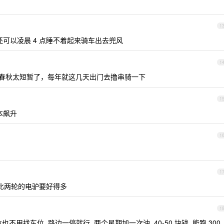
1
了，还可以凌晨 4 点睡不着起来骑车出去兜风
1
是春秋太短暂了，每年就这几天出门去撸串骑一下
1
成本飙升
1
1
感比两轮的电驴要好得多
1
也不用找车位, 路边一停就行, 两个星期加一次油, 40-50 块钱, 能跑 300