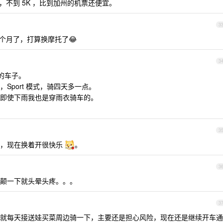
00 ，不到 5K ，比到加州的机票还便宜。
3
 个月了，打算换摩托了😂
3
位的车子。
，Sport 模式，骑四天多一点。
即使下雨我也是穿雨衣骑车的。
3
摩，现在换着开很快乐
。
3
颠一下就头晕头疼。。。
3
就每天接送娃买菜周边骑一下，主要还是担心风险，现在还是继续开车通