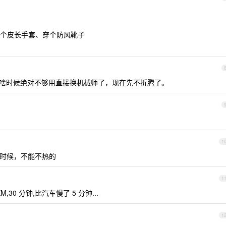
个皮长手套、穿个防风靴子
，等啥时候绝对不够用直接换机械师了，现在先不折腾了。
1
时候，不能不热的
1
30 分钟,比汽车慢了 5 分钟...
1