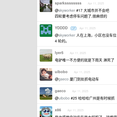
sparkssssssss
Apr 11, 2025
@
skyworker
#17 大城市并不会吧
四轮要考虑停车问题了,很麻烦的
YDDDD
Apr 11, 2025
OP
@
skyworker
人在上海，小区也没车位
4 轮的。
lyer5
Apr 11, 2025
电驴唯一不方便的就是下雨天 淋死了
uibobo
Apr 11, 2025
@
gaeco
厦门到处抓电动车
gaeco
Apr 11, 2025
@
uibobo
#25 哈哈哈广州是有时候抓
x86
Apr 11, 2025