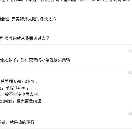
会班, 完美避开太阳), 冬天太冷
多 9 号 嗖嗖的就从我旁边过去了
1
便太多了，对付交警的办法就是买两辆
2
里程 6967.2 km ，
，单程 14km ，
我一般不会没电再去冲，
没问题，夏天需要雨披
2
不错，就是热的不行