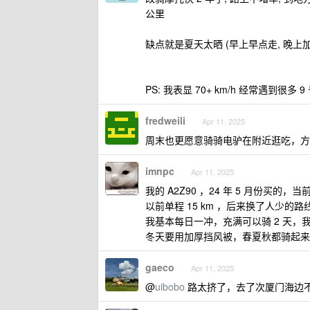
公里
缺点就是夏天太晒 (早上早点走, 晚上加
PS: 我表显 70+ km/h 经常遇到很
fredweili
Apr 11, 2025
周末也更愿意骑骑电驴在附近逛吃，方
imnpc
Apr 11, 2025
我的 A2Z90 ，24 年 5 月份买的，当前总
以前单程 15 km ，后来换了人少的路线
我基本每日一冲，充满可以骑 2 天，
冬天要用加厚挡风被，春夏秋都骑起来
gaeco
Apr 11, 2025
@
uibobo
路太挤了，去了次厦门海边